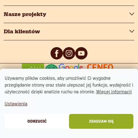
Nasze projekty
Dla klientów
0
/5
0
/5
Używamy plików cookies, aby umożliwić Ci wygodne
przeglądanie strony oraz stale ulepszać jej funkcje, wydajność i
użyteczność dzięki analizie ruchu na stronie.
Więcej informacji
Ustawienia
Copyright 2026
fitmin.pl
. Wszystkie prawa zastrzeżone.
Polityka prywatności
Regulamin sklepu
Cookies
ODRZUCIĆ
ZGADZAM SIĘ
Opracował Shoptet Premium
&
BlueGhost.cz