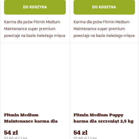
DO KOSZYKA
DO KOSZYKA
Karma dla psów Fitmin Medium
Karma dla psów Fitmin Medium
Maintenance super premium
Maintenance super premium
powstaje na bazie świeżego mięsa
powstaje na bazie świeżego mięsa
drobiowego pochodzącego ze
drobiowego i ryżu.
sprawdzonej, certyfikowanej
hodowli.
Fitmin Medium
Fitmin Medium Puppy
Maintenance karma dla
karma dla szczeniąt 2,5 kg
psów 2,5 kg
54 zł
54 zł
Cena
Cena
21,60 zł / 1 kg
21,60 zł / 1 kg