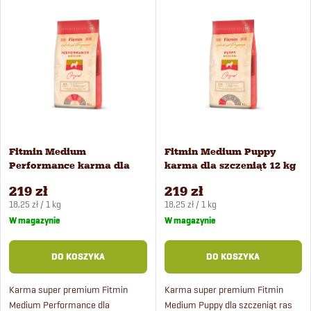
L
Najdroższe
r
i
Najczęściej sprzedawane
t
Alfabetycznie
s
o
t
w
a
Fitmin Medium
Fitmin Medium Puppy
a
Performance karma dla
karma dla szczeniąt 12 kg
p
psów 12 kg
n
219 zł
219 zł
Cena
Cena
r
18,25 zł / 1 kg
18,25 zł / 1 kg
jednostkowa:
jednostkowa:
W magazynie
W magazynie
i
o
DO KOSZYKA
DO KOSZYKA
e
d
Karma super premium Fitmin
Karma super premium Fitmin
p
Medium Performance dla
Medium Puppy dla szczeniąt ras