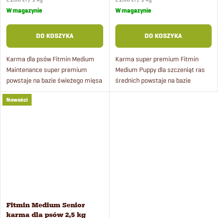
jednostkowa:
jednostkowa:
W magazynie
W magazynie
DO KOSZYKA
DO KOSZYKA
Karma dla psów Fitmin Medium
Karma super premium Fitmin
Maintenance super premium
Medium Puppy dla szczeniąt ras
powstaje na bazie świeżego mięsa
średnich powstaje na bazie
drobiowego i ryżu.
świeżego mięsa drobiowego i
Nowości
ryżu. Odpowiednia także dla suk
ciężarnych i karmiących.
Fitmin Medium Senior
karma dla psów 2,5 kg