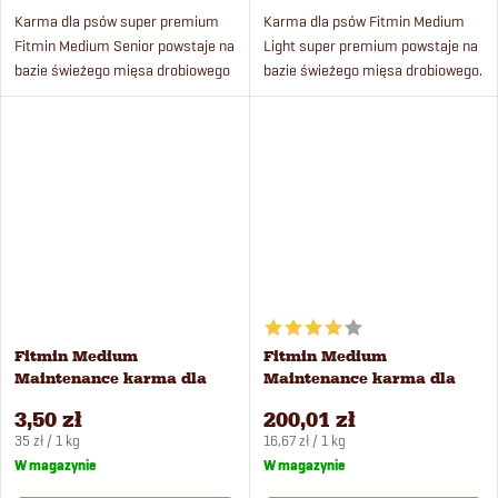
Karma dla psów super premium
Karma dla psów Fitmin Medium
Fitmin Medium Senior powstaje na
Light super premium powstaje na
bazie świeżego mięsa drobiowego
bazie świeżego mięsa drobiowego.
pochodzącego ze sprawdzonej,
certyfikowanej hodowli.
Fitmin Medium
Fitmin Medium
Maintenance karma dla
Maintenance karma dla
psów 100 g
psów 12 kg
3,50 zł
200,01 zł
Cena
Cena
35 zł / 1 kg
16,67 zł / 1 kg
jednostkowa:
jednostkowa:
W magazynie
W magazynie