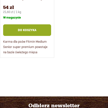
54 zł
Cena
21,60 zł / 1 kg
jednostkowa:
W magazynie
DO KOSZYKA
Karma dla psów Fitmin Medium
Senior super premium powstaje
na bazie świeżego mięsa
drobiowego pochodzącego ze
sprawdzonej, certyfikowanej
hodowli.
K
o
n
t
Odbierz newsletter