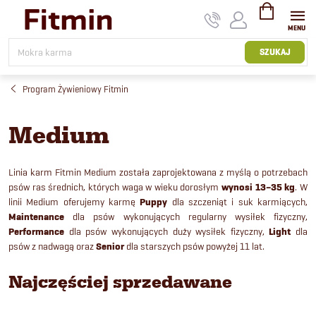
Przejść
do
treści
KOSZYK
SZUKAJ
Program Żywieniowy Fitmin
Medium
Linia karm Fitmin Medium została zaprojektowana z myślą o potrzebach
psów ras średnich, których waga w wieku dorosłym
wynosi 13–35 kg
. W
linii Medium oferujemy karmę
Puppy
dla szczeniąt i suk karmiących,
Maintenance
dla psów wykonujących regularny wysiłek fizyczny,
Performance
dla psów wykonujących duży wysiłek fizyczny,
Light
dla
psów z nadwagą oraz
Senior
dla starszych psów powyżej 11 lat.
Najczęściej sprzedawane