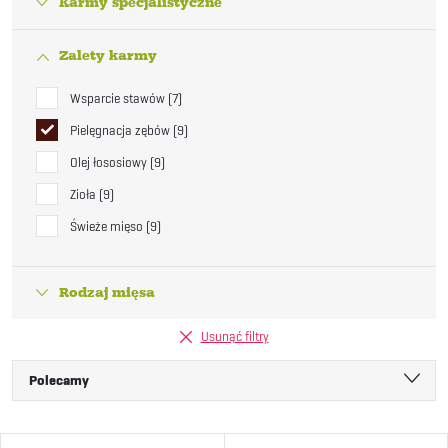
Karmy specjalistyczne
Zalety karmy
Wsparcie stawów
7
Pielęgnacja zębów
9
Olej łososiowy
9
Zioła
9
Świeże mięso
9
Rodzaj mięsa
Usunąć filtry
S
Polecamy
o
Najtańsze