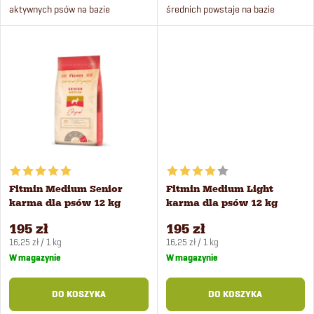
u
aktywnych psów na bazie
średnich powstaje na bazie
r
świeżego mięsa z ryżem.
świeżego mięsa drobiowego i
k
ryżu. Odpowiednia także dla suk
o
ciężarnych i karmiących.
t
d
ó
u
w
k
Fitmin Medium Senior
Fitmin Medium Light
t
karma dla psów 12 kg
karma dla psów 12 kg
195 zł
195 zł
ó
Cena
Cena
16,25 zł / 1 kg
16,25 zł / 1 kg
jednostkowa:
jednostkowa:
W magazynie
W magazynie
w
DO KOSZYKA
DO KOSZYKA