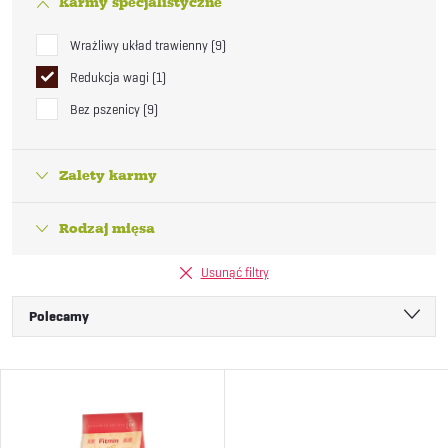
Karmy specjalistyczne
Wrażliwy układ trawienny
9
Redukcja wagi
1
Bez pszenicy
9
Zalety karmy
Rodzaj mięsa
Usunąć filtry
S
Polecamy
o
Najtańsze
L
Najdroższe
r
i
Najczęściej sprzedawane