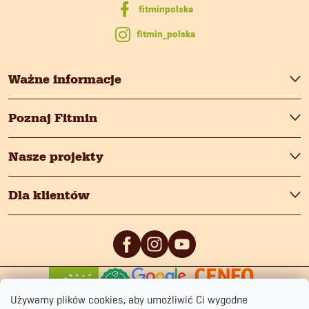
a
s
fitmin_polska
t
y
Ważne informacje
Poznaj Fitmin
Nasze projekty
Dla klientów
0
/5
0
/5
Używamy plików cookies, aby umożliwić Ci wygodne