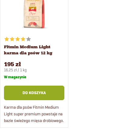
t
Alfabetycznie
s
o
t
w
a
Fitmin Medium Light
a
karma dla psów 12 kg
p
n
195 zł
Cena
r
16,25 zł / 1 kg
jednostkowa:
W magazynie
i
o
DO KOSZYKA
e
d
Karma dla psów Fitmin Medium
p
Light super premium powstaje na
u
bazie świeżego mięsa drobiowego.
r
k