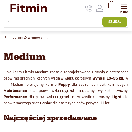
Przejść
do
treści
KOSZYK
SZUKAJ
Program Żywieniowy Fitmin
Medium
Linia karm Fitmin Medium została zaprojektowana z myślą o potrzebach
psów ras średnich, których waga w wieku dorosłym
wynosi 13–35 kg
. W
linii Medium oferujemy karmę
Puppy
dla szczeniąt i suk karmiących,
Maintenance
dla psów wykonujących regularny wysiłek fizyczny,
Performance
dla psów wykonujących duży wysiłek fizyczny,
Light
dla
psów z nadwagą oraz
Senior
dla starszych psów powyżej 11 lat.
Najczęściej sprzedawane