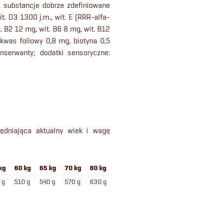
z substancje dobrze zdefiniowane
t. D3 1300 j.m., wit. E (RRR-alfa-
. B2 12 mg, wit. B6 8 mg, wit. B12
kwas foliowy 0,8 mg, biotyna 0,5
nserwanty; dodatki sensoryczne:
ędniająca aktualny wiek i wagę
kg
60 kg
65 kg
70 kg
80 kg
 g
510 g
540 g
570 g
630 g