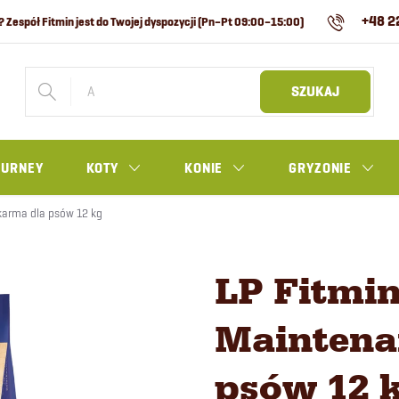
+48 2
SZUKAJ
OURNEY
KOTY
KONIE
GRYZONIE
karma dla psów 12 kg
LP Fitmi
Maintena
psów 12 