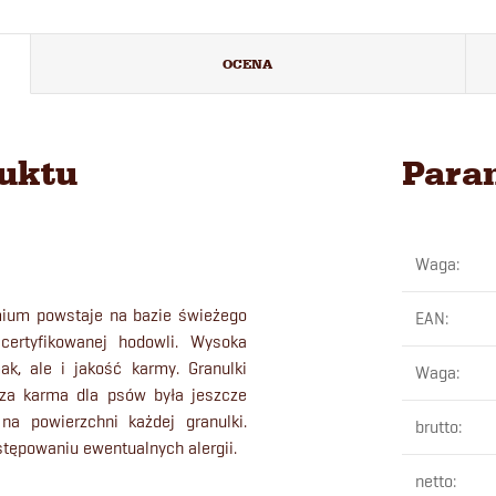
OCENA
duktu
Para
Waga
:
ium powstaje na bazie świeżego
EAN
:
ertyfikowanej hodowli. Wysoka
k, ale i jakość karmy. Granulki
Waga
:
sza karma dla psów była jeszcze
na powierzchni każdej granulki.
brutto
:
tępowaniu ewentualnych alergii.
netto
: