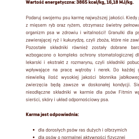
Wartość energetyczna: 3865 kcal/kg, 16,18 MJ/kg.
Podaruj swojemu psu karmę najwyższej jakości. Kiedy
z mięsem ryb oraz ryżem, otrzymasz świetny pełnowa
organizm psa w zdrowiu i witalności! Granulki dla 
zawierającej ryż i kukurydzę, czyli zboża, które nie zaw
Pozostałe składniki również zostały dobrane bar
wzbogacono o kompleks ochrony stomatologicznej d
lekarski i ekstrakt z rozmarynu, czyli składniki pobu
wpływające na pracę wątroby i nerek. Do każdej g
niewielką ilość wysokiej jakości błonnika jabłkowe
zwierzęcia będą zawsze w doskonałej kondycji. Sie
nieodłączne składniki w karmie dla psów Fitmin w
sierści, skóry i układ odpornościowy psa.
Karma jest odpowiednia:
dla dorosłych psów ras dużych i olbrzymich
dla psów o normalnej aktywności fizycznej