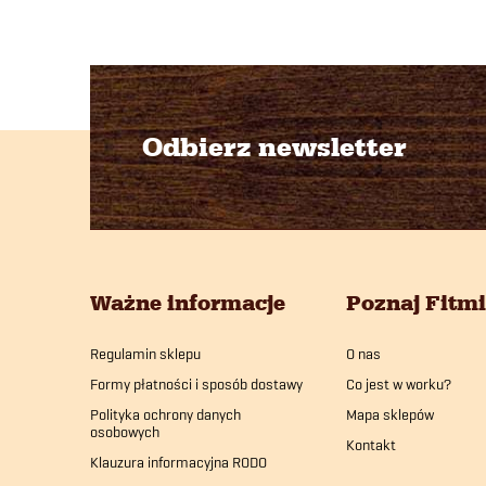
Odbierz newsletter
S
t
o
Ważne informacje
Poznaj Fitm
p
Regulamin sklepu
O nas
k
Formy płatności i sposób dostawy
Co jest w worku?
a
Polityka ochrony danych
Mapa sklepów
osobowych
Kontakt
Klauzura informacyjna RODO