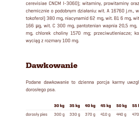
cerevisiae CNCM I-3060); witaminy, prowitaminy ora
chemicznie o podobnym działaniu: wit. A 16760 j.m., wi
tokoferol) 380 mg, niacynamid 62 mg, wit. B1 6 mg, wit
166 µg, wit. C 300 mg, pantotenian wapnia 20,5 mg, 
mg, chlorek choliny 1570 mg; przeciwutleniacze; ko
wyciąg z rozmary 100 mg.
Dawkowanie
Podane dawkowanie to dzienna porcja karmy uwzgl
dorosłego psa.
30 kg
35 kg
40 kg
45 kg
50 kg
55 
dorosły pies
300 g
330 g
370 g
410 g
440 g
470