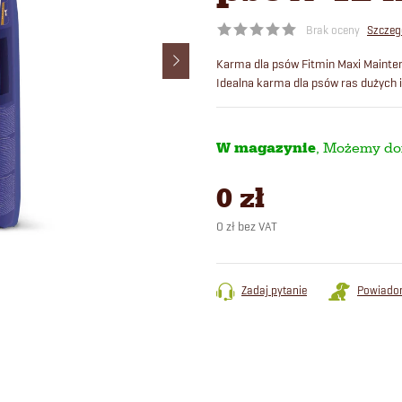
Brak oceny
Szczeg
Karma dla psów Fitmin Maxi Mainte
Idealna karma dla psów ras dużych i
W magazynie
0 zł
0 zł bez VAT
Cena
jednostkowa:
Zadaj pytanie
Powiado