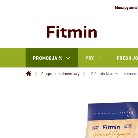
Przejść
do
treści
PROMOCJA %
PSY
FRESH J
Program lojalnościowy
LP Fitmin Maxi Maintenance 
Home