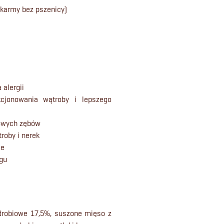
karmy bez pszenicy)
 alergii
cjonowania wątroby i lepszego
rowych zębów
roby i nerek
ie
ngu
robiowe 17,5%, suszone mięso z