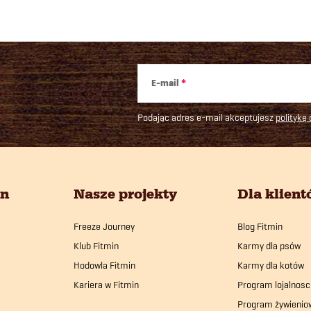
E-mail
Podając adres e-mail akceptujesz
politykę
in
Nasze projekty
Dla klien
Freeze Journey
Blog Fitmin
Klub Fitmin
Karmy dla psów
Hodowla Fitmin
Karmy dla kotów
Kariera w Fitmin
Program lojalnosc
Program żywienio