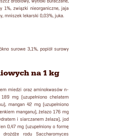
uszcz drobiowy, wytłoki buraczane,
wy 1%, związki nieorganiczne, jaja
y, mniszek lekarski 0,03%, juka.
łókno surowe 3,1%, popiół surowy
iowych na 1 kg
atem miedzi oraz aminokwasów n-
k 189 mg (uzupełniono chelatem
ku), mangan 42 mg (uzupełniono
enkiem manganu), żelazo 176 mg
dratem i siarczanem żelaza), jod
en 0,47 mg (uzupełniony o formę
e drożdże rodu Saccharomyces