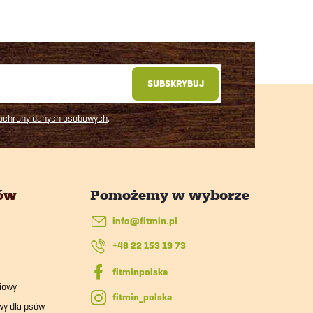
SUBSKRYBUJ
 ochrony danych osobowych
.
tów
info
@
fitmin.pl
+48 22 153 19 73
iowy
fitmin_polska
wy dla psów