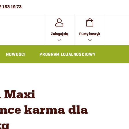
2 153 19 73
KOSZYK
Zaloguj się
Pusty koszyk
NOWOŚCI
PROGRAM LOJALNOŚCIOWY
AKCESOR
n Maxi
nce karma dla
kg