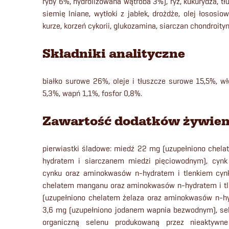
ryby 6%, hydrolizowana wątroba 3%), ryż, kukurydza, tł
siemię lniane, wytłoki z jabłek, drożdże, olej łososio
kurze, korzeń cykorii, glukozamina, siarczan chondroityn
Składniki analityczne
białko surowe 26%, oleje i tłuszcze surowe 15,5%, w
5,3%, wapń 1,1%, fosfor 0,8%.
Zawartość dodatków żywien
pierwiastki śladowe: miedź 22 mg (uzupełniono chel
hydratem i siarczanem miedzi pięciowodnym), cyn
cynku oraz aminokwasów n-hydratem i tlenkiem cyn
chelatem manganu oraz aminokwasów n-hydratem i tl
(uzupełniono chelatem żelaza oraz aminokwasów n-hy
3,6 mg (uzupełniono jodanem wapnia bezwodnym), sel
organiczną selenu produkowaną przez nieaktywn