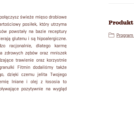
 połączysz świeże mięso drobiowe
Produkt 
rtościowy posiłek, który utrzyma
psów powstały na bazie receptury
Program 
ierają glutenu i są hipoalergiczne.
dzo racjonalnie, dlatego karmę
la zdrowych zębów oraz mniszek
dzające trawienie oraz korzystnie
ranulki Fitmin dodaliśmy także
go, dzięki czemu jelita Twojego
mię lniane i olej z łososia to
pływające pozytywnie na wygląd