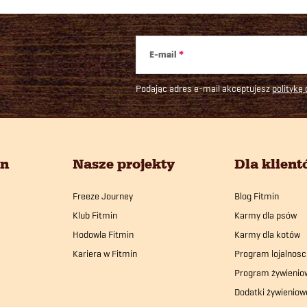
y
E-mail
Podając adres e-mail akceptujesz
politykę
in
Nasze projekty
Dla klien
Freeze Journey
Blog Fitmin
Klub Fitmin
Karmy dla psów
Hodowla Fitmin
Karmy dla kotów
Kariera w Fitmin
Program lojalnosc
Program żywienio
Dodatki żywieniow