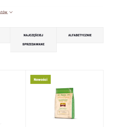
uktów
NAJCZĘŚCIEJ
ALFABETYCZNIE
SPRZEDAWANE
Nowości