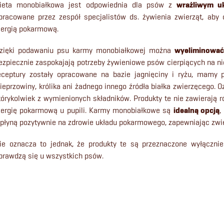
o
ieta monobiałkowa jest odpowiednia dla psów z
wrażliwym 
n
pracowane przez zespół specjalistów ds. żywienia zwierząt, aby
lergią pokarmową.
t
zięki podawaniu psu karmy monobiałkowej można
wyeliminować
r
ezpiecznie zaspokajają potrzeby żywieniowe psów cierpiących na ni
eceptury zostały opracowane na bazie jagnięciny i ryżu, mamy p
o
ieprzowiny, królika ani żadnego innego źródła białka zwierzęcego. O
tórykolwiek z wymienionych składników. Produkty te nie zawierają
lergię pokarmową u pupili. Karmy monobiałkowe są
idealną opcją
,
k
płyną pozytywnie na zdrowie układu pokarmowego, zapewniając zwie
ie oznacza to jednak, że produkty te są przeznaczone wyłącznie
prawdzą się u wszystkich psów.
s
t