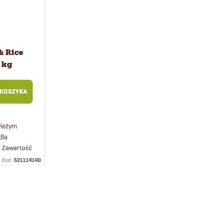
& Rice
 kg
 KOSZYKA
wieżym
dla
. Zawartość
Kod :
521114140