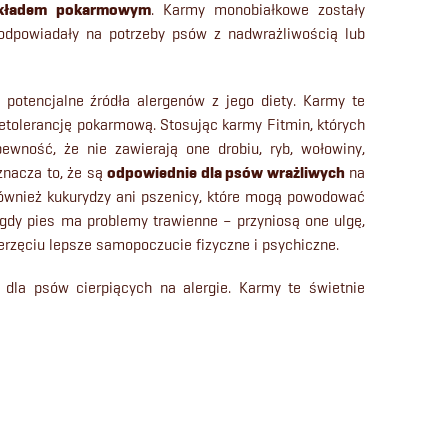
układem pokarmowym
. Karmy monobiałkowe zostały
 odpowiadały na potrzeby psów z nadwrażliwością lub
potencjalne źródła alergenów z jego diety. Karmy te
etolerancję pokarmową. Stosując karmy Fitmin, których
ewność, że nie zawierają one drobiu, ryb, wołowiny,
znacza to, że są
odpowiednie dla psów wrażliwych
na
 również kukurydzy ani pszenicy, które mogą powodować
 gdy pies ma problemy trawienne – przyniosą one ulgę,
rzęciu lepsze samopoczucie fizyczne i psychiczne.
 dla psów cierpiących na alergie. Karmy te świetnie