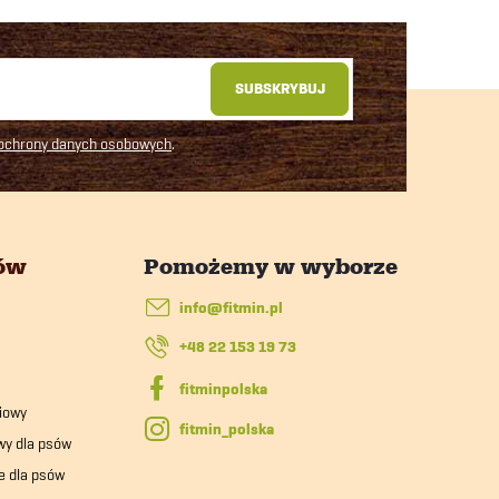
SUBSKRYBUJ
 ochrony danych osobowych
.
tów
info
@
fitmin.pl
+48 22 153 19 73
iowy
fitmin_polska
wy dla psów
e dla psów