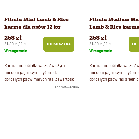
n
a
i
p
Fitmin Mini Lamb & Rice
Fitmin Medium Ma
karma dla psów 12 kg
Lamb & Rice karma
e
r
psów 12 kg
258 zł
258 zł
Cena
Cena
21,50 zł / 1 kg
21,50 zł / 1 kg
DO KOSZYKA
DO
p
o
jednostkowa:
jednostkowa:
W magazynie
W magazynie
r
d
Karma monobiałkowa ze świeżym
Karma monobiałkowa ze ś
mięsem jagnięcym i ryżem dla
mięsem jagnięcym i ryżem 
dorosłych psów małych ras. Zawartość
dorosłych psów ras średnich
o
u
świeżego mięsa 50%.
olbrzymich. Zawartość świ
Kod :
521114185
50%.
d
k
u
t
k
ó