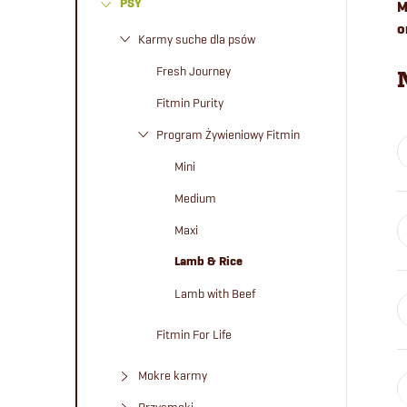
PSY
M
e
o
Karmy suche dla psów
k
Fresh Journey
b
Fitmin Purity
Program Żywieniowy Fitmin
o
Mini
c
Medium
Maxi
z
Lamb & Rice
n
Lamb with Beef
y
Fitmin For Life
Mokre karmy