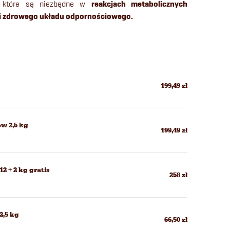
, które są niezbędne w
reakcjach metabolicznych
 i zdrowego układu odpornościowego.
199,49 zł
w 2,5 kg
199,49 zł
 + 2 kg gratis
258 zł
2,5 kg
66,50 zł