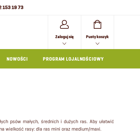
2 153 19 73
KOSZYK
Zaloguj się
Pusty koszyk
NOWOŚCI
PROGRAM LOJALNOŚCIOWY
AKCESOR
łych psów małych, średnich i dużych ras. Aby ułatwić
na wielkość rasy: dla ras mini oraz medium/maxi.