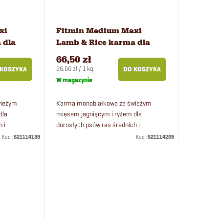
xi
Fitmin Medium Maxi
 dla
Lamb & Rice karma dla
psów 2,5 kg
66,50 zł
Cena
26,60 zł / 1 kg
 KOSZYKA
DO KOSZYKA
jednostkowa:
W magazynie
wieżym
Karma monobiałkowa ze świeżym
dla
mięsem jagnięcym i ryżem dla
 i
dorosłych psów ras średnich i
eżego mięsa
olbrzymich. Zawartość świeżego mięsa
Kod :
521114139
Kod :
521114209
50%.