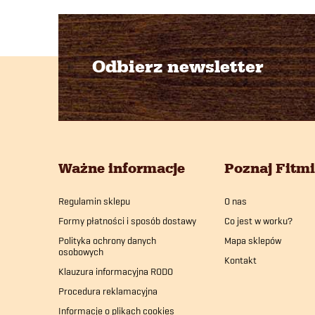
Odbierz newsletter
S
t
o
Ważne informacje
Poznaj Fitm
p
Regulamin sklepu
O nas
k
Formy płatności i sposób dostawy
Co jest w worku?
a
Polityka ochrony danych
Mapa sklepów
osobowych
Kontakt
Klauzura informacyjna RODO
Procedura reklamacyjna
Informacje o plikach cookies