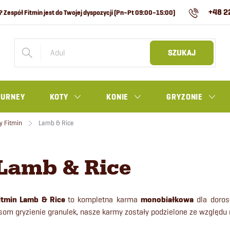
+48 2
SZUKAJ
OURNEY
KOTY
KONIE
GRYZONIE
y Fitmin
Lamb & Rice
Lamb & Rice
itmin Lamb & Rice
to kompletna karma
monobiałkowa
dla doros
som gryzienie granulek, nasze karmy zostały podzielone ze względu 