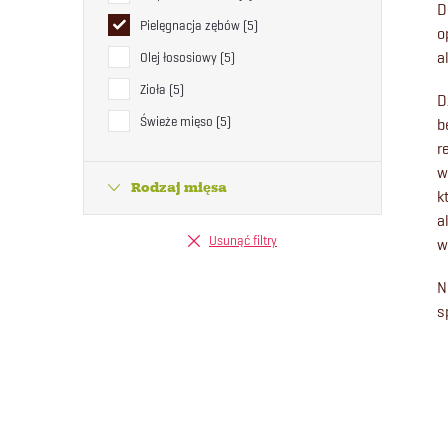
D
Pielęgnacja zębów
5
o
a
Olej łososiowy
5
Zioła
5
D
Świeże mięso
5
b
r
w
Rodzaj mięsa
l
k
a
Usunąć filtry
w
i
N
l
s
i