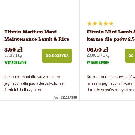
t
w
ó
Fitmin Medium Maxi
Fitmin Mini Lamb 
w
Maintenance Lamb & Rice
karma dla psów 2,5
karma dla psów 100 g
3,50 zł
66,50 zł
Cena
Cena
35 zł / 1 kg
26,60 zł / 1 kg
DO KOSZYKA
DO
jednostkowa:
jednostkowa:
W magazynie
W magazynie
Karma monobiałkowa z mięsem
Karma monobiałkowa ze ś
jagnięcym dla psów dorosłych, ras
mięsem jagnięcym i ryżem 
średnich i olbrzymich.
dorosłych psów małych ras
świeżego mięsa 50%.
Kod :
521114188
K