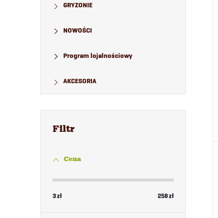
GRYZONIE
NOWOŚCI
Program lojalnościowy
AKCESORIA
Cena
3
zł
258
zł