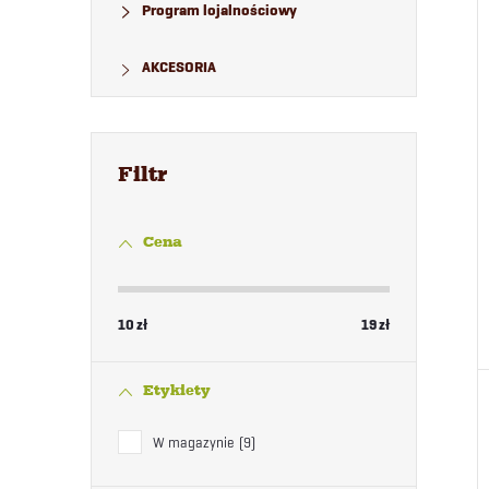
Program lojalnościowy
AKCESORIA
Cena
10
zł
19
zł
Etykiety
W magazynie
9