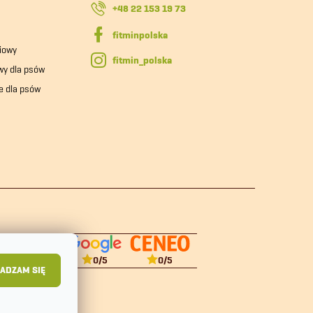
+48 22 153 19 73
iowy
fitmin_polska
wy dla psów
e dla psów
0
/5
0
/5
ADZAM SIĘ