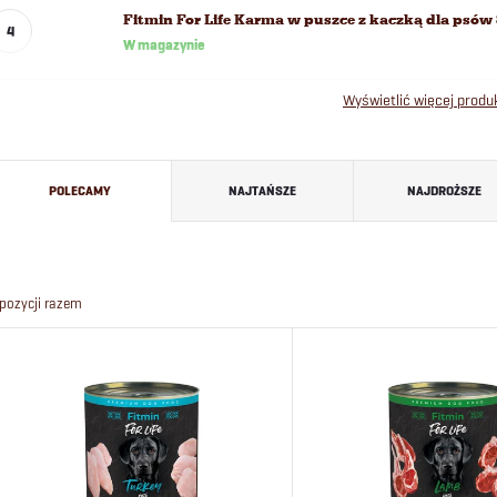
Fitmin For Life Karma w puszce z kaczką dla psów 
W magazynie
Wyświetlić więcej prod
S
POLECAMY
NAJTAŃSZE
NAJDROŻSZE
o
r
pozycji razem
t
L
o
i
w
s