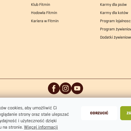
Klub Fitmin
Karmy dla psów
s
Hodowla Fitmin
Karmy dla kotów
Kariera w Fitmin
Program lojalnosc
t
Program żywienio
y
Dodatki żywieniow
ów cookies, aby umożliwić Ci
ODRZUCIĆ
ZG
glądanie strony oraz stale ulepszać
wydajność i użyteczność dzięki
u na stronie.
Więcej informacji