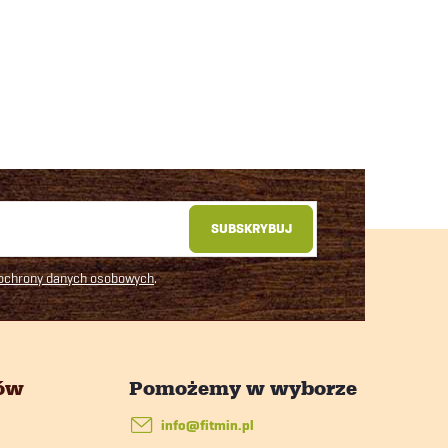
SUBSKRYBUJ
 ochrony danych osobowych
.
tów
info
@
fitmin.pl