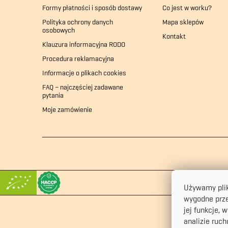
k
i
Formy płatności i sposób dostawy
Co jest w worku?
a
Polityka ochrony danych
Mapa sklepów
osobowych
Kontakt
Klauzura informacyjna RODO
Procedura reklamacyjna
Informacje o plikach cookies
FAQ – najczęściej zadawane
pytania
Moje zamówienie
Używamy plik
wygodne prze
jej funkcje, 
analizie ruch