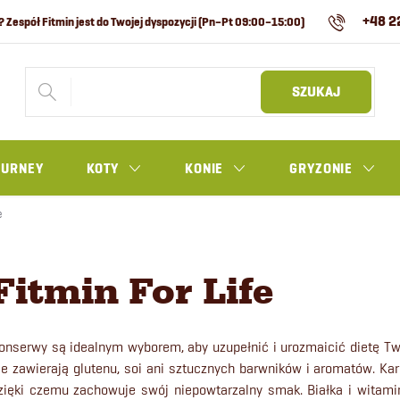
+48 2
SZUKAJ
OURNEY
KOTY
KONIE
GRYZONIE
e
Fitmin For Life
onserwy są idealnym wyborem, aby uzupełnić i urozmaicić dietę T
ie zawierają glutenu, soi ani sztucznych barwników i aromatów.
Kar
zięki czemu zachowuje swój niepowtarzalny smak. Białka i witami