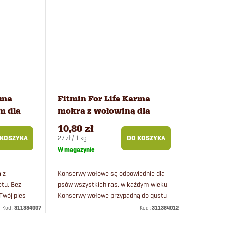
rma
Fitmin For Life Karma
m dla
mokra z wołowiną dla
psów 400 g
10,80 zł
Cena
27 zł / 1 kg
 KOSZYKA
DO KOSZYKA
jednostkowa:
W magazynie
 z
Konserwy wołowe są odpowiednie dla
tu. Bez
psów wszystkich ras, w każdym wieku.
Twój pies
Konserwy wołowe przypadną do gustu
ergii.
nawet największemu łasuchowi.
Kod :
311384007
Kod :
311384012