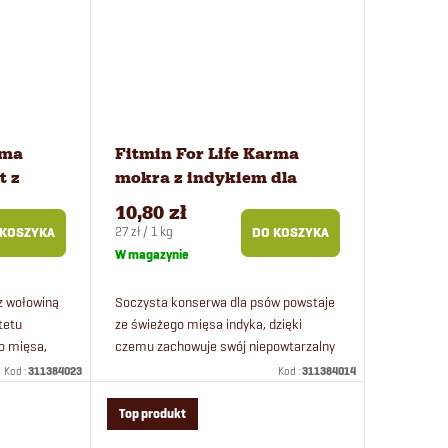
rma
Fitmin For Life Karma
t z
mokra z indykiem dla
psów 400 g
10,80 zł
Cena
27 zł / 1 kg
 KOSZYKA
DO KOSZYKA
jednostkowa:
W magazynie
z wołowiną
Soczysta konserwa dla psów powstaje
tetu
ze świeżego mięsa indyka, dzięki
o mięsa,
czemu zachowuje swój niepowtarzalny
ój
smak.
Kod :
311384023
Kod :
311384014
Top produkt