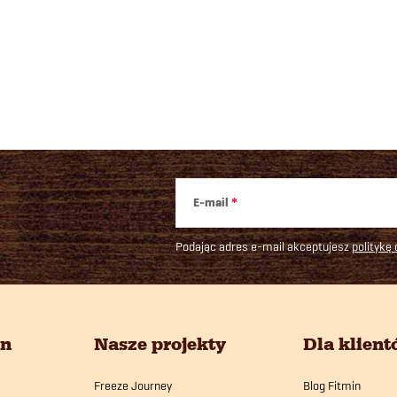
odżywczych i witamin.
K
o
n
t
r
E-mail
o
Podając adres e-mail akceptujesz
politykę
k
in
Nasze projekty
Dla klien
Freeze Journey
Blog Fitmin