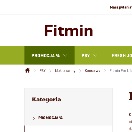
Przejść
do
treści
PROMOCJA %
PSY
FRESH J
PSY
Mokre karmy
Konserwy
Fitmin For Lif
Home
P
Pominąć
kategorie
Kategoria
a
K
PROMOCJA %
s
n
d