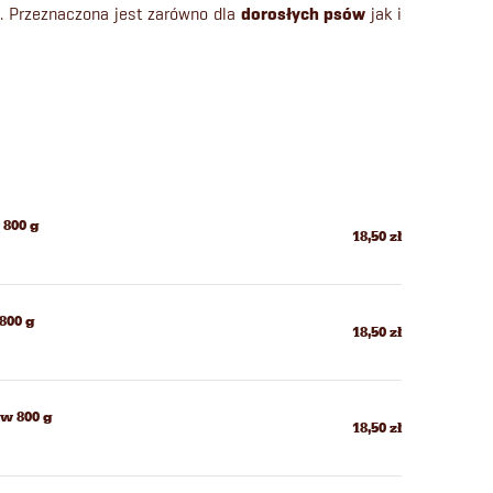
. P
rzeznaczona jest zarówno dla
dorosłych psów
jak i
 800 g
18,50 zł
800 g
18,50 zł
ów 800 g
18,50 zł