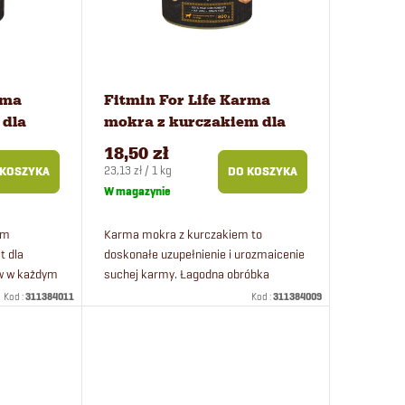
rma
Fitmin For Life Karma
 dla
mokra z kurczakiem dla
psów 800 g
18,50 zł
Cena
23,13 zł / 1 kg
 KOSZYKA
DO KOSZYKA
jednostkowa:
W magazynie
em
Karma mokra z kurczakiem to
t dla
doskonałe uzupełnienie i urozmaicenie
ów w każdym
suchej karmy. Łagodna obróbka
termiczna pozwala zachować
Kod :
311384011
Kod :
311384009
właściwości składników odżywczych i
witamin.