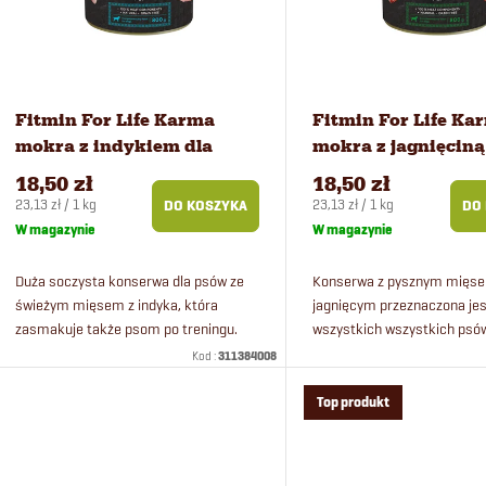
a
t
n
a
i
p
Fitmin For Life Karma
Fitmin For Life Ka
mokra z indykiem dla
mokra z jagnięciną
e
r
psów 800 g
psów 800 g
18,50 zł
18,50 zł
Cena
Cena
23,13 zł / 1 kg
23,13 zł / 1 kg
DO KOSZYKA
DO
p
o
jednostkowa:
jednostkowa:
W magazynie
W magazynie
r
d
Duża soczysta konserwa dla psów ze
Konserwa z pysznym mięs
świeżym mięsem z indyka, która
jagnięcym przeznaczona jes
zasmakuje także psom po treningu.
wszystkich wszystkich ps
o
u
wieku.
Kod :
311384008
d
k
Top produkt
u
t