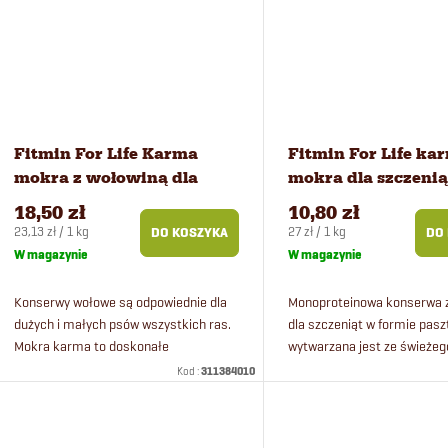
k
ó
t
w
ó
Fitmin For Life Karma
Fitmin For Life ka
w
mokra z wołowiną dla
mokra dla szczenią
psów 800 g
wołowiną 400 g
18,50 zł
10,80 zł
Cena
Cena
23,13 zł / 1 kg
27 zł / 1 kg
DO KOSZYKA
DO
jednostkowa:
jednostkowa:
W magazynie
W magazynie
Konserwy wołowe są odpowiednie dla
Monoproteinowa konserwa 
dużych i małych psów wszystkich ras.
dla szczeniąt w formie pasz
Mokra karma to doskonałe
wytwarzana jest ze świeżeg
uzupełnienie i urozmaicenie suchej
dzięki czemu zachowuje sw
Kod :
311384010
karmy.
niepowtarzalny smak.