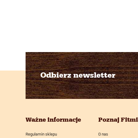
Odbierz newsletter
S
l
t
o
i
Ważne informacje
Poznaj Fitm
p
l
Regulamin sklepu
O nas