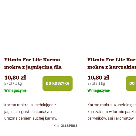
Fitmin For Life Karma
Fitmin For Life Ka
mokra z jagnięciną dla
mokra z kurczakie
psów 400 g
psów 400 g
10,80 zł
10,80 zł
Cena
Cena
27 zł / 1 kg
27 zł / 1 kg
DO KOSZYKA
DO
jednostkowa:
jednostkowa:
W magazynie
W magazynie
Karma mokra uzupełniająca z
Karma mokra uzupełniająca
jagnięciną jest doskonałym
kurczakiem w formie paszte
urozmaiceniem suchej karmy.
barwników, soi i aromatów. 
Łagodna obróbka termiczna pozwala
będzie zadowolony i pełen en
Kod :
311384013
zachować właściwości składników