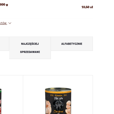
800 g
18,50 zł
uktów
NAJCZĘŚCIEJ
ALFABETYCZNIE
SPRZEDAWANE