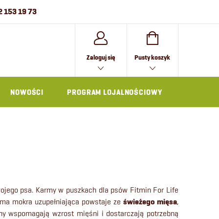
2 153 19 73
KOSZYK
Zaloguj się
Pusty koszyk
NOWOŚCI
PROGRAM LOJALNOŚCIOWY
AKCESOR
wojego psa.
Karmy w puszkach dla psów Fitmin For Life
ma mokra uzupełniająca powstaje ze
świeżego mięsa
,
ny wspomagają wzrost mięśni i dostarczają potrzebną