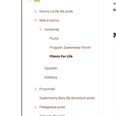
PSY
e
e
s
Karmy suche dla psów
k
Mokre karmy
b
Konserwy
Purity
o
Program Żywieniowy Fitmin
c
Fitmin For Life
z
Saszetki
Kiełbasy
n
Przysmaki
y
Suplementy diety dla dorosłych psów
Pielęgnacja psów