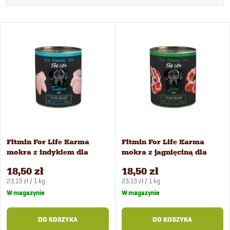
o
Najtańsze
L
Najdroższe
r
i
Najczęściej sprzedawane
t
Alfabetycznie
s
o
t
w
a
Fitmin For Life Karma
Fitmin For Life Karma
a
mokra z indykiem dla
mokra z jagnięciną dla
p
psów 800 g
psów 800 g
n
18,50 zł
18,50 zł
Cena
Cena
r
23,13 zł / 1 kg
23,13 zł / 1 kg
jednostkowa:
jednostkowa:
W magazynie
W magazynie
i
o
DO KOSZYKA
DO KOSZYKA
e