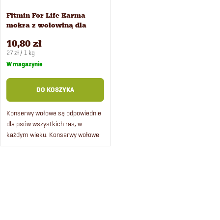
Fitmin For Life Karma
mokra z wołowiną dla
psów 400 g
10,80 zł
Cena
27 zł / 1 kg
jednostkowa:
W magazynie
DO KOSZYKA
Konserwy wołowe są odpowiednie
dla psów wszystkich ras, w
każdym wieku. Konserwy wołowe
przypadną do gustu nawet
największemu łasuchowi.
K
o
n