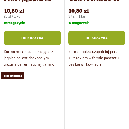
mokra z jagnięciną dla
mokra z kurczakiem dla
psów 400 g
psów 400 g
10,80 zł
10,80 zł
Cena
Cena
27 zł / 1 kg
27 zł / 1 kg
jednostkowa:
jednostkowa:
W magazynie
W magazynie
DO KOSZYKA
DO KOSZYKA
Karma mokra uzupełniająca z
Karma mokra uzupełniająca z
jagnięciną jest doskonałym
kurczakiem w formie pasztetu.
urozmaiceniem suchej karmy.
Bez barwników, soi i
Łagodna obróbka termiczna
aromatów. Twój pies będzie
Top produkt
pozwala zachować właściwości
zadowolony i pełen energii.
składników odżywczych i witamin.