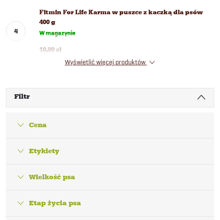
Fitmin For Life Karma w puszce z kaczką dla psów
400 g
W magazynie
10,80 zł
Wyświetlić więcej produktów
Filtr
Cena
Etykiety
Wielkość psa
Etap życia psa