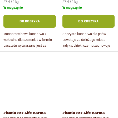
Cena
Cena
27 zł / 1 kg
27 zł / 1 kg
jednostkowa:
jednostkowa:
W magazynie
W magazynie
DO KOSZYKA
DO KOSZYKA
Monoproteinowa konserwa z
Soczysta konserwa dla psów
wołowiną dla szczeniąt w formie
powstaje ze świeżego mięsa
pasztetu wytwarzana jest ze
indyka, dzięki czemu zachowuje
świeżego mięsa, dzięki czemu
swój niepowtarzalny smak.
zachowuje swój niepowtarzalny
smak.
Fitmin For Life Karma
Fitmin For Life Karma