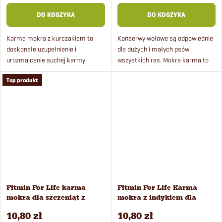
DO KOSZYKA
DO KOSZYKA
Karma mokra z kurczakiem to
Konserwy wołowe są odpowiednie
doskonałe uzupełnienie i
dla dużych i małych psów
urozmaicenie suchej karmy.
wszystkich ras. Mokra karma to
Łagodna obróbka termiczna
doskonałe uzupełnienie i
Top produkt
pozwala zachować właściwości
urozmaicenie suchej karmy.
składników odżywczych i witamin.
Fitmin For Life karma
Fitmin For Life Karma
mokra dla szczeniąt z
mokra z indykiem dla
wołowiną 400 g
psów 400 g
10,80 zł
10,80 zł