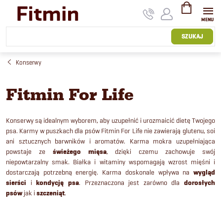
Przejść
do
treści
KOSZYK
SZUKAJ
Konserwy
Fitmin For Life
Konserwy są idealnym wyborem, aby uzupełnić i urozmaicić dietę Twojego
psa.
Karmy w puszkach dla psów Fitmin For Life nie zawierają glutenu, soi
ani sztucznych barwników i aromatów.
Karma mokra uzupełniająca
powstaje ze
świeżego mięsa
, dzięki czemu zachowuje swój
niepowtarzalny smak. Białka i witaminy wspomagają wzrost mięśni i
dostarczają potrzebną energię. Karma doskonale wpływa na
wygląd
sierści
i
kondycję psa
. P
rzeznaczona jest zarówno dla
dorosłych
psów
jak i
szczeniąt
.