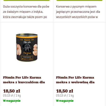
d
Duża soczysta konserwa dla psów
Konserwa z pysznym mięsem
p
ze świeżym mięsem z indyka,
jagnięcym przeznaczona jest dla
u
która zasmakuje także psom po
wszystkich wszystkich psów w
r
treningu.
każdym wieku.
k
o
t
d
ó
u
w
k
Fitmin For Life Karma
Fitmin For Life Karma
t
mokra z kurczakiem dla
mokra z wołowiną dla
psów 800 g
psów 800 g
18,50 zł
18,50 zł
ó
Cena
Cena
23,13 zł / 1 kg
23,13 zł / 1 kg
jednostkowa:
jednostkowa:
W magazynie
W magazynie
w