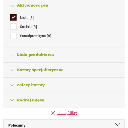
Aktywność psa
Niska
9
Średnia
9
Ponadprzeciętna
9
Linia produktowa
Karmy specjalistyczne
Zalety karmy
Rodzaj mięsa
Usunąć filtry
S
Polecamy