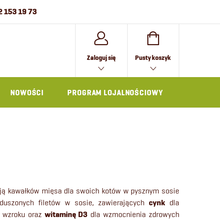
2 153 19 73
KOSZYK
Zaloguj się
Pusty koszyk
NOWOŚCI
PROGRAM LOJALNOŚCIOWY
AKCESOR
ają kawałków mięsa dla swoich kotów w pysznym sosie
duszonych filetów w sosie, zawierających
cynk
dla
o wzroku oraz
witaminę D3
dla wzmocnienia zdrowych