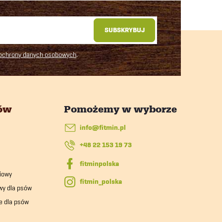
SUBSKRYBUJ
 ochrony danych osobowych
.
tów
info
@
fitmin.pl
+48 22 153 19 73
iowy
fitmin_polska
wy dla psów
e dla psów