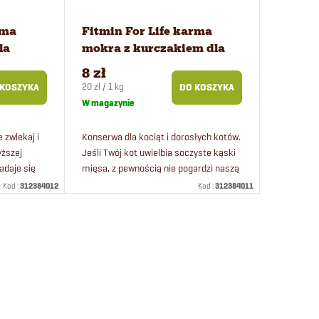
rma
Fitmin For Life karma
la
mokra z kurczakiem dla
nych
kociąt 400 g
8 zł
Cena
20 zł / 1 kg
 KOSZYKA
DO KOSZYKA
jednostkowa:
W magazynie
e zwlekaj i
Konserwa dla kociąt i dorosłych kotów.
yższej
Jeśli Twój kot uwielbia soczyste kąski
adaje się
mięsa, z pewnością nie pogardzi naszą
owanych.
konserwą z kurczakiem. Koty
Kod :
312384012
Kod :
312384011
..
uwielbiają mięso, więc nie...