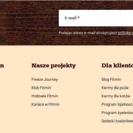
E-mail
Podając adres e-mail akceptujesz
politykę
in
Nasze projekty
Dla klien
Freeze Journey
Blog Fitmin
Klub Fitmin
Karmy dla psów
Hodowla Fitmin
Karmy dla kotów
Kariera w Fitmin
Program lojalnosc
Program żywienio
Dodatki żywieniow