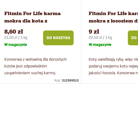
n
a
i
p
Fitmin For Life karma
Fitmin For Life ka
mokra dla kota z
mokra z łososiem d
e
r
wołowiną 400 g
kotów sterylizowa
8,60 zł
9 zł
400 g
Cena
Cena
21,50 zł / 1 kg
22,50 zł / 1 kg
DO KOSZYKA
DO
p
o
jednostkowa:
jednostkowa:
W magazynie
W magazynie
r
d
Konserwa z wołowiną dla dorosłych
Koty uwielbiają ryby, więc ni
kotów jest odpowiednim
podaruj swojemu kotu najw
uzupełnieniem suchej karmy.
jakości łososia. Konserwa n
o
u
Nie zwlekaj i podaruj swojemu kotu
również dla kotów wykastr
Kod :
312384010
najwyższej jakości wołowinę w sosie
Można mieszać konserwę z.
d
k
własnym.
K
u
t
o
k
ó
n