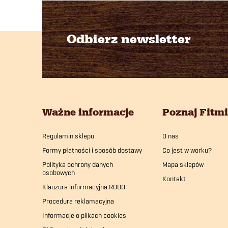
Odbierz newsletter
S
t
o
Ważne informacje
Poznaj Fitm
p
Regulamin sklepu
O nas
k
Formy płatności i sposób dostawy
Co jest w worku?
a
Polityka ochrony danych
Mapa sklepów
osobowych
Kontakt
Klauzura informacyjna RODO
Procedura reklamacyjna
Informacje o plikach cookies