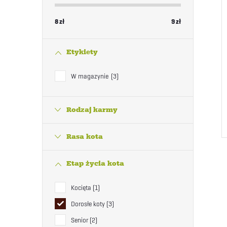
8
zł
9
zł
Etykiety
W magazynie
3
Rodzaj karmy
Rasa kota
Etap życia kota
Kocięta
1
Dorosłe koty
3
Senior
2