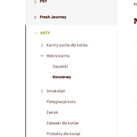
PSY
e
k
Fresh Journey
k
KOTY
b
Karmy suche dla kotów
o
Mokre karmy
c
Saszetki
Konserwy
z
Smakołyki
n
Pielęgnacja kota
y
Żwirek
Zabawki dla kotów
Produkty dla kociąt