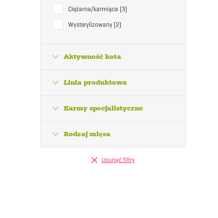
Ciężarna/karmiąca
3
Wysterylizowany
2
Aktywność kota
l
Linia produktowa
i
Karmy specjalistyczne
l
Rodzaj mięsa
i
Usunąć filtry