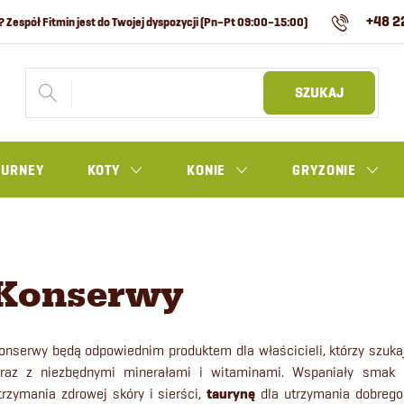
+48 2
SZUKAJ
OURNEY
KOTY
KONIE
GRYZONIE
Konserwy
onserwy będą odpowiednim produktem dla właścicieli, którzy szuk
raz z niezbędnymi minerałami i witaminami.
Wspaniały smak 
trzymania zdrowej skóry i sierści,
taurynę
dla utrzymania dobreg