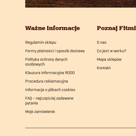
t
o
Ważne informacje
Poznaj Fitm
p
Regulamin sklepu
O nas
k
Formy płatności i sposób dostawy
Co jest w worku?
a
Polityka ochrony danych
Mapa sklepów
osobowych
Kontakt
Klauzura informacyjna RODO
Procedura reklamacyjna
Informacje o plikach cookies
FAQ – najczęściej zadawane
pytania
Moje zamówienie