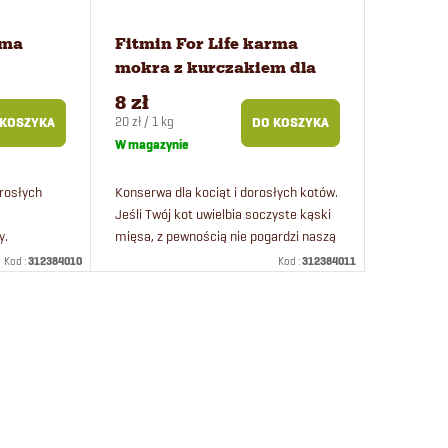
rma
Fitmin For Life karma
mokra z kurczakiem dla
kociąt 400 g
8 zł
Cena
20 zł / 1 kg
 KOSZYKA
DO KOSZYKA
jednostkowa:
W magazynie
rosłych
Konserwa dla kociąt i dorosłych kotów.
Jeśli Twój kot uwielbia soczyste kąski
y.
mięsa, z pewnością nie pogardzi naszą
mu kotu
konserwą z kurczakiem. Koty
Kod :
312384010
Kod :
312384011
ę w sosie
uwielbiają mięso, więc nie...