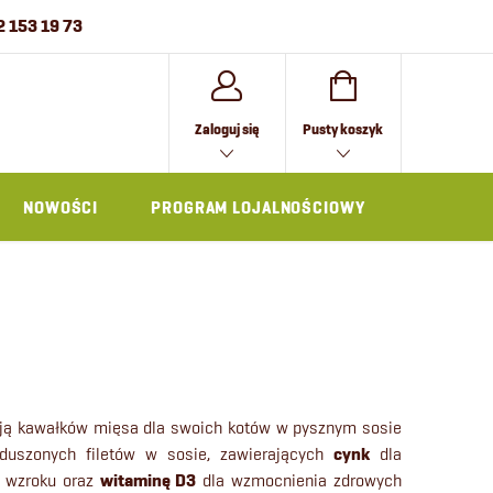
2 153 19 73
KOSZYK
Zaloguj się
Pusty koszyk
NOWOŚCI
PROGRAM LOJALNOŚCIOWY
AKCESOR
ają kawałków mięsa dla swoich kotów w pysznym sosie
duszonych filetów w sosie, zawierających
cynk
dla
o wzroku oraz
witaminę D3
dla wzmocnienia zdrowych