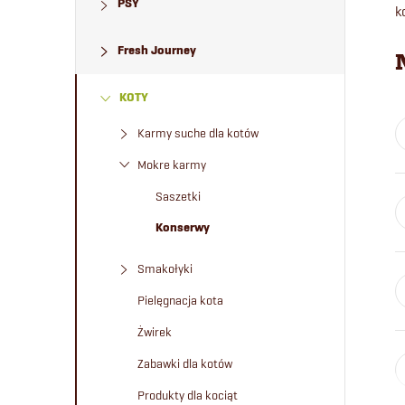
PSY
e
k
Fresh Journey
k
KOTY
b
Karmy suche dla kotów
o
Mokre karmy
c
Saszetki
Konserwy
z
Smakołyki
n
Pielęgnacja kota
y
Żwirek
Zabawki dla kotów
Produkty dla kociąt