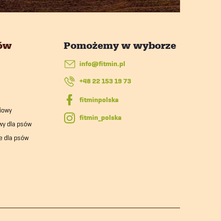
tów
info
@
fitmin.pl
+48 22 153 19 73
iowy
fitmin_polska
wy dla psów
e dla psów