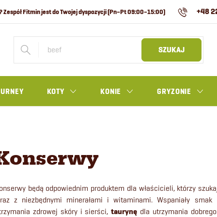
+48 2
SZUKAJ
OURNEY
KOTY
KONIE
GRYZONIE
Konserwy
onserwy będą odpowiednim produktem dla właścicieli, którzy szuk
raz z niezbędnymi minerałami i witaminami.
Wspaniały smak 
trzymania zdrowej skóry i sierści,
taurynę
dla utrzymania dobreg