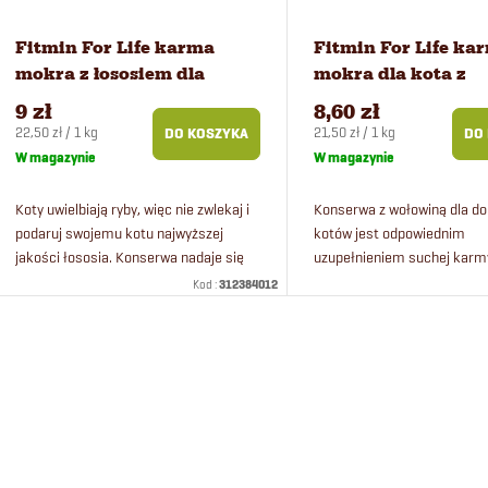
n
a
i
p
Fitmin For Life karma
Fitmin For Life ka
mokra z łososiem dla
mokra dla kota z
e
r
kotów sterylizowanych
wołowiną 400 g
9 zł
8,60 zł
400 g
Cena
Cena
22,50 zł / 1 kg
21,50 zł / 1 kg
DO KOSZYKA
DO
p
o
jednostkowa:
jednostkowa:
W magazynie
W magazynie
r
d
Koty uwielbiają ryby, więc nie zwlekaj i
Konserwa z wołowiną dla do
podaruj swojemu kotu najwyższej
kotów jest odpowiednim
jakości łososia. Konserwa nadaje się
uzupełnieniem suchej karm
o
u
również dla kotów wykastrowanych.
Nie zwlekaj i podaruj swoje
Kod :
312384012
Można mieszać konserwę z...
najwyższej jakości wołowin
d
k
własnym.
K
u
t
o
k
ó
n