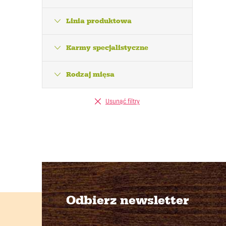
Linia produktowa
Karmy specjalistyczne
l
Rodzaj mięsa
Usunąć filtry
i
l
i
Odbierz newsletter
S