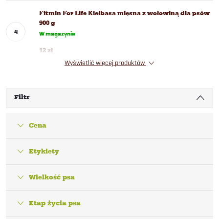
Fitmin For Life Kiełbasa mięsna z wołowiną dla psów
900 g
W magazynie
12 zł
Wyświetlić więcej produktów
Filtr
Cena
Etykiety
Wielkość psa
Etap życia psa