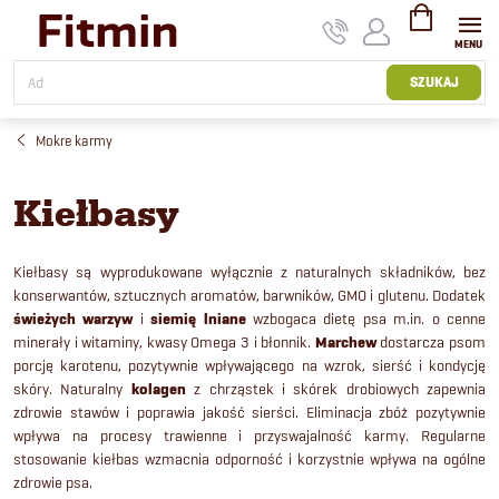
Przejść
do
treści
KOSZYK
SZUKAJ
Mokre karmy
Kiełbasy
Kiełbasy są wyprodukowane wyłącznie z naturalnych składników, bez
konserwantów, sztucznych aromatów, barwników, GMO i glutenu. Dodatek
świeżych warzyw
i
siemię lniane
wzbogaca dietę psa m.in. o cenne
minerały i witaminy, kwasy Omega 3 i błonnik.
Marchew
dostarcza psom
porcję karotenu, pozytywnie wpływającego na wzrok, sierść i kondycję
skóry. Naturalny
kolagen
z chrząstek i skórek drobiowych zapewnia
zdrowie stawów i poprawia jakość sierści. Eliminacja zbóż pozytywnie
wpływa na procesy trawienne i przyswajalność karmy. Regularne
stosowanie kiełbas wzmacnia odporność i korzystnie wpływa na ogólne
zdrowie psa.