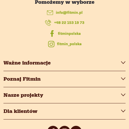
i
p
l
info
@
fitmin.pl
k
i
+48 22 153 19 73
a
s
fitmin_polska
t
y
Ważne informacje
Poznaj Fitmin
Nasze projekty
Dla klientów