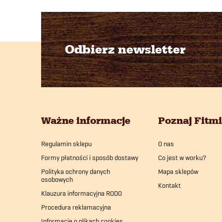
Odbierz newsletter
S
t
o
Ważne informacje
Poznaj Fitm
p
Regulamin sklepu
O nas
k
Formy płatności i sposób dostawy
Co jest w worku?
a
Polityka ochrony danych
Mapa sklepów
osobowych
Kontakt
Klauzura informacyjna RODO
Procedura reklamacyjna
Informacje o plikach cookies