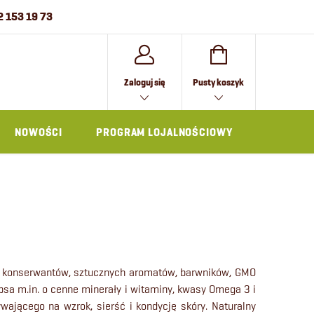
2 153 19 73
KOSZYK
Zaloguj się
Pusty koszyk
NOWOŚCI
PROGRAM LOJALNOŚCIOWY
AKCESOR
z konserwantów, sztucznych aromatów, barwników, GMO
sa m.in. o cenne minerały i witaminy, kwasy Omega 3 i
ającego na wzrok, sierść i kondycję skóry. Naturalny