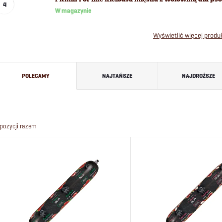
W magazynie
Wyświetlić więcej prod
S
POLECAMY
NAJTAŃSZE
NAJDROŻSZE
o
r
pozycji razem
t
L
o
i
w
s