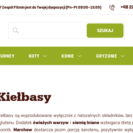
+48 2
SZUKAJ
OURNEY
KOTY
KONIE
GRYZONIE
Kiełbasy
iełbasy są wyprodukowane wyłącznie z naturalnych składników, be
 glutenu. Dodatek
świeżych warzyw
i
siemię lniane
wzbogaca dietę p
łonnik.
Marchew
dostarcza psom porcję karotenu, pozytywnie wpływ