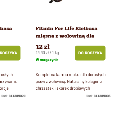
łbasa
Fitmin For Life Kiełbasa
mięsna z wołowiną dla
w 900 g
psów 900 g
12 zł
Cena
13,33 zł / 1 kg
 KOSZYKA
DO KOSZYKA
jednostkowa:
W magazynie
rosłych
Kompletna karma mokra dla dorosłych
arzywami.
psów z wołowiną. Naturalny kolagen z
orcję
chrząstek i skórek drobiowych
ającego na
zapewnia zdrowie stawów i poprawia
Kod :
311384024
Kod :
311384005
ry.
jakość sierści. Eliminacja...