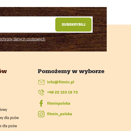
SUBSKRYBUJ
 ochrony danych osobowych
.
tów
info
@
fitmin.pl
+48 22 153 19 73
iowy
fitmin_polska
wy dla psów
e dla psów