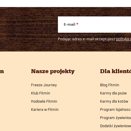
y
E-mail
Podając adres e-mail akceptujesz
politykę
in
Nasze projekty
Dla klien
Freeze Journey
Blog Fitmin
Klub Fitmin
Karmy dla psów
Hodowla Fitmin
Karmy dla kotów
Kariera w Fitmin
Program lojalnosc
Program żywienio
Dodatki żywieniow