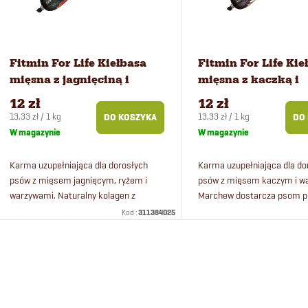
a
t
n
a
i
p
Fitmin For Life Kiełbasa
Fitmin For Life Kie
mięsna z jagnięciną i
mięsna z kaczką i
e
r
warzywami dla psów 900 g
warzywami dla psó
12 zł
12 zł
Cena
Cena
13,33 zł / 1 kg
13,33 zł / 1 kg
DO KOSZYKA
DO
p
o
jednostkowa:
jednostkowa:
W magazynie
W magazynie
r
d
Karma uzupełniająca dla dorosłych
Karma uzupełniająca dla do
psów z mięsem jagnięcym, ryżem i
psów z mięsem kaczym i w
warzywami. Naturalny kolagen z
Marchew dostarcza psom p
o
u
chrząstki zapewnia zdrowie stawów i
karotenu, pozytywnie wpływ
Kod :
311384025
poprawia jakość sierści.
wzrok, sierść i kondycję skó
d
k
K
u
t
o