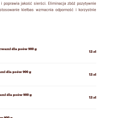
 poprawia jakość sierści. Eliminacja zbóż pozytywnie
stosowanie kiełbas wzmacnia odporność i korzystnie
zywami dla psów 900 g
12 zł
ami dla psów 900 g
12 zł
ami dla psów 900 g
12 zł
ów 900 g