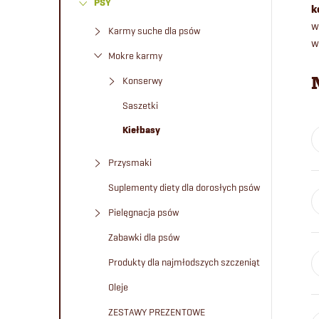
PSY
e
k
w
Karmy suche dla psów
w
k
Mokre karmy
b
Konserwy
Saszetki
o
Kiełbasy
c
Przysmaki
z
Suplementy diety dla dorosłych psów
Pielęgnacja psów
n
Zabawki dla psów
y
Produkty dla najmłodszych szczeniąt
Oleje
ZESTAWY PREZENTOWE