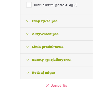
Duży i olbrzymi (ponad 35kg)
3
Etap życia psa
Aktywność psa
l
Linia produktowa
Karmy specjalistyczne
i
l
Rodzaj mięsa
i
Usunąć filtry