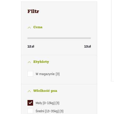
Cena
12
zł
13
zł
Etykiety
W magazynie
3
Wielkość psa
Mały (0-13kg)
3
Średni (13-35kg)
3