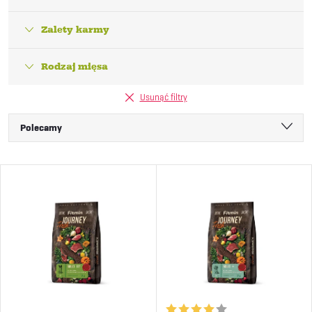
Zalety karmy
Rodzaj mięsa
Usunąć filtry
S
Polecamy
o
Najtańsze
L
Najdroższe
r
i
Najczęściej sprzedawane
t
Alfabetycznie
s
o
t
w