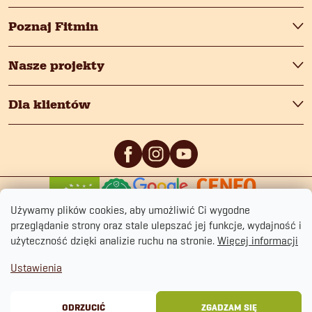
Poznaj Fitmin
Nasze projekty
Dla klientów
0
/5
0
/5
Używamy plików cookies, aby umożliwić Ci wygodne
przeglądanie strony oraz stale ulepszać jej funkcje, wydajność i
użyteczność dzięki analizie ruchu na stronie.
Więcej informacji
Ustawienia
Copyright 2026
fitmin.pl
. Wszystkie prawa zastrzeżone.
Polityka prywatności
Regulamin sklepu
Cookies
ODRZUCIĆ
ZGADZAM SIĘ