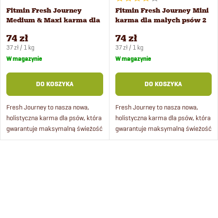
a
Fitmin Fresh Journey
Fitmin Fresh Journey Mini
a
Medium & Maxi karma dla
karma dla małych psów 2
p
psów 2 kg
kg
n
74 zł
74 zł
Cena
Cena
r
37 zł / 1 kg
37 zł / 1 kg
jednostkowa:
jednostkowa:
W magazynie
W magazynie
i
o
DO KOSZYKA
DO KOSZYKA
e
d
Fresh Journey to nasza nowa,
Fresh Journey to nasza nowa,
p
holistyczna karma dla psów, która
holistyczna karma dla psów, która
u
gwarantuje maksymalną świeżość
gwarantuje maksymalną świeżość
r
– nawet o 80% większą niż
– nawet o 80% większą niż
k
konwencjonalne karmy
konwencjonalne karmy
o
granulowane.
granulowane.
K
t
d
o
ó
n
u