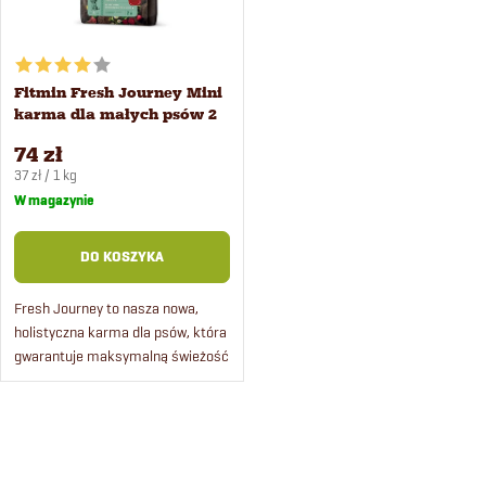
o
t
w
a
Fitmin Fresh Journey Mini
a
karma dla małych psów 2
p
kg
n
74 zł
Cena
r
37 zł / 1 kg
jednostkowa:
W magazynie
i
o
DO KOSZYKA
e
d
Fresh Journey to nasza nowa,
p
holistyczna karma dla psów, która
u
gwarantuje maksymalną świeżość
r
– nawet o 80% większą niż
k
konwencjonalne karmy
o
granulowane.
K
t