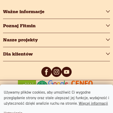
y
Ważne informacje
Poznaj Fitmin
Nasze projekty
Dla klientów
0
/5
0
/5
Używamy plików cookies, aby umożliwić Ci wygodne
przeglądanie strony oraz stale ulepszać jej funkcje, wydajność i
użyteczność dzięki analizie ruchu na stronie.
Więcej informacji
Copyright 2026
fitmin.pl
. Wszystkie prawa zastrzeżone.