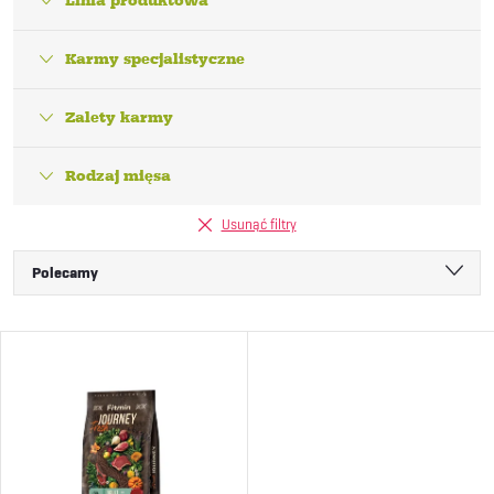
Linia produktowa
Karmy specjalistyczne
Zalety karmy
Rodzaj mięsa
Usunąć filtry
S
Polecamy
o
Najtańsze
L
Najdroższe
r
i
Najczęściej sprzedawane
t
Alfabetycznie
s