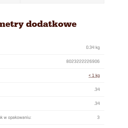
metry dodatkowe
0.34 kg
8023222226906
< 1 kg
.34
.34
uk w opakowaniu
:
3