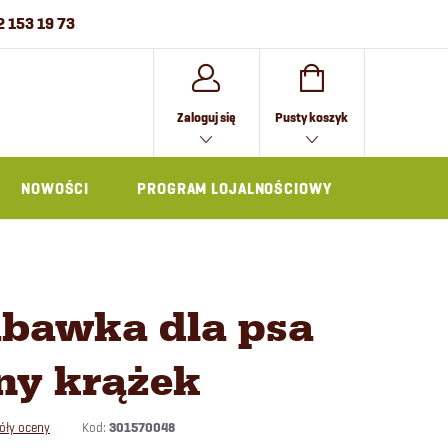
2 153 19 73
KOSZYK
Zaloguj się
Pusty koszyk
NOWOŚCI
PROGRAM LOJALNOŚCIOWY
AKCESOR
abawka dla psa
ny krążek
Kod:
301570048
óły oceny