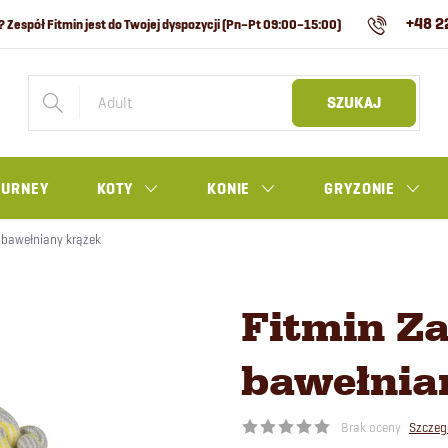
+48 2
SZUKAJ
OURNEY
KOTY
KONIE
GRYZONIE
 bawełniany krążek
Fitmin Z
bawełnia
Brak oceny
Szczeg