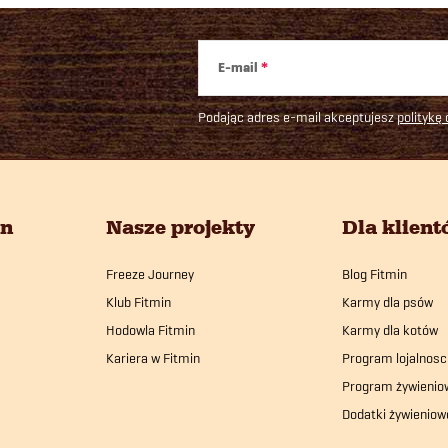
E-mail
Podając adres e-mail akceptujesz
politykę
in
Nasze projekty
Dla klien
Freeze Journey
Blog Fitmin
Klub Fitmin
Karmy dla psów
Hodowla Fitmin
Karmy dla kotów
Kariera w Fitmin
Program lojalnosc
Program żywienio
Dodatki żywieniow