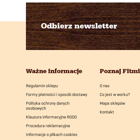
Odbierz newsletter
S
t
o
Ważne informacje
Poznaj Fitm
p
Regulamin sklepu
O nas
k
Formy płatności i sposób dostawy
Co jest w worku?
a
Polityka ochrony danych
Mapa sklepów
osobowych
Kontakt
Klauzura informacyjna RODO
Procedura reklamacyjna
Informacje o plikach cookies