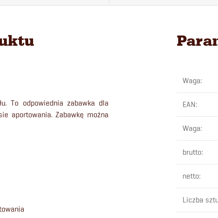
duktu
Para
Waga
:
łu. To odpowiednia zabawka dla
EAN
:
 sie aportowania. Zabawkę można
Waga
:
brutto
:
netto
:
Liczba szt
towania