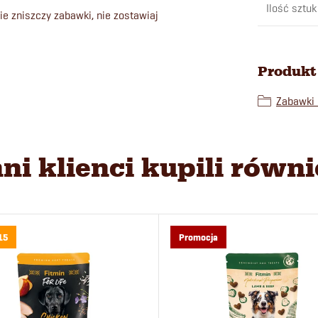
Ilość sztuk
e zniszczy zabawki, nie zostawiaj
Produkt 
Zabawki 
nni klienci kupili równi
15
Promocja