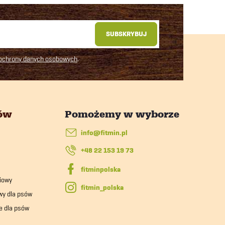
SUBSKRYBUJ
 ochrony danych osobowych
.
tów
info
@
fitmin.pl
+48 22 153 19 73
iowy
fitmin_polska
wy dla psów
e dla psów