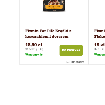
Fitmin For Life Krążki z
Fitmi
kurczakiem i dorszem
Flake
przysmak dla psów 200 g
dla p
18,90 zł
19 zł
Cena
Cena
94,50 zł / 1 kg
47,50 zł 
DO KOSZYKA
jednostkowa:
jednost
W magazynie
W maga
Kod :
311294028