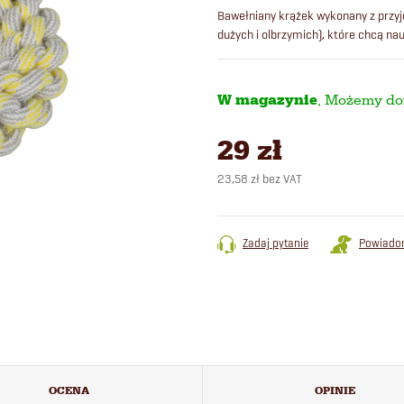
Bawełniany krążek wykonany z przy
dużych i olbrzymich), które chcą na
W magazynie
29 zł
23,58 zł bez VAT
Cena
jednostkowa:
Zadaj pytanie
Powiado
OCENA
OPINIE