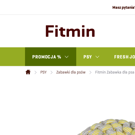
Przejść
do
treści
PROMOCJA %
PSY
FRESH J
PSY
Zabawki dla psów
Fitmin Zabawka dla psa
Home