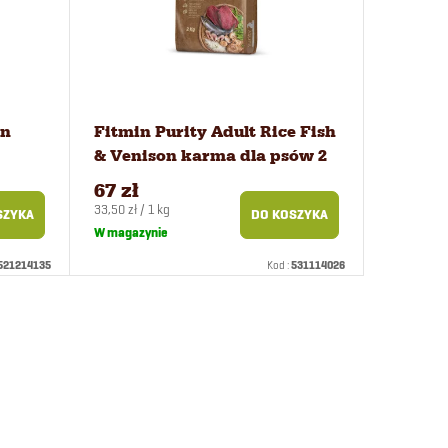
in
Fitmin Purity Adult Rice Fish
& Venison karma dla psów 2
00 g
kg
67 zł
Cena
33,50 zł / 1 kg
SZYKA
DO KOSZYKA
jednostkowa:
W magazynie
521214135
Kod :
531114026