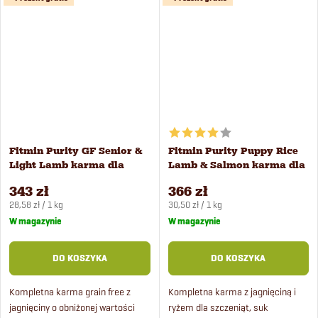
Fitmin Purity GF Senior &
Fitmin Purity Puppy Rice
Light Lamb karma dla
Lamb & Salmon karma dla
psów 12 kg
szczeniąt 12 kg
343 zł
366 zł
Cena
Cena
28,58 zł / 1 kg
30,50 zł / 1 kg
jednostkowa:
jednostkowa:
W magazynie
W magazynie
DO KOSZYKA
DO KOSZYKA
Kompletna karma grain free z
Kompletna karma z jagnięciną i
jagnięciny o obniżonej wartości
ryżem dla szczeniąt, suk