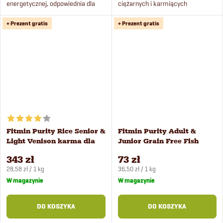
energetycznej, odpowiednia dla
ciężarnych i karmiących
psów z nadwagą i seniorów.
wszystkich ras.
+ Prezent gratis
+ Prezent gratis
Fitmin Purity Rice Senior &
Fitmin Purity Adult &
Light Venison karma dla
Junior Grain Free Fish
psów 12 kg
Menu karma dla psów 2 kg
343 zł
73 zł
Cena
Cena
28,58 zł / 1 kg
36,50 zł / 1 kg
jednostkowa:
jednostkowa:
W magazynie
W magazynie
DO KOSZYKA
DO KOSZYKA