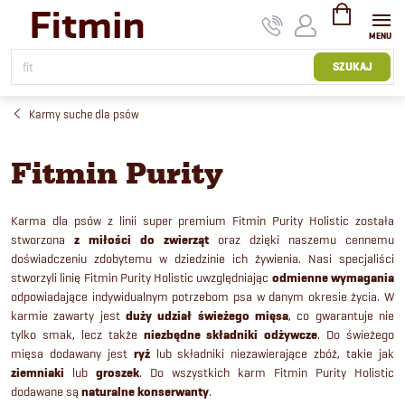
Przejść
do
treści
KOSZYK
SZUKAJ
Karmy suche dla psów
Fitmin Purity
Karma dla psów z linii super premium Fitmin Purity Holistic została
stworzona
z miłości do zwierząt
oraz dzięki naszemu cennemu
doświadczeniu zdobytemu w dziedzinie ich żywienia. Nasi specjaliści
stworzyli linię Fitmin Purity Holistic uwzględniając
odmienne wymagania
odpowiadające indywidualnym potrzebom psa w danym okresie życia. W
karmie zawarty jest
duży udział świeżego mięsa
, co gwarantuje nie
tylko smak, lecz także
niezbędne składniki odżywcze
. Do świeżego
mięsa dodawany jest
ryż
lub składniki niezawierające zbóż, takie jak
ziemniaki
lub
groszek
. Do wszystkich karm Fitmin Purity Holistic
dodawane są
naturalne konserwanty
.