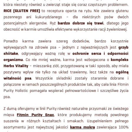
k
która niestety również u zwierząt staje się coraz częstszym problemem.
j
RICE (GLUTEN FREE)
to receptura oparta na ryżu. Nie zawiera glutenu
a
i
pszennego ani kukurydzianego – dla niektórych psów dwóch
potencjalnych alergenów. Ryż
bardzo dobrze się trawi
, dlatego jego
l
obecność w karmie umożliwia efektywne wykorzystanie racji żywieniowej.
i
Ponadto karma zawiera szereg dodatków, bardzo korzystnie
wpływających na zdrowie psa – jednym z najważniejszych jest
grzyb
s
shiitake
, odgrywający ważną rolę w
ochronie serca i odporności
organizmu
. Co nie mniej ważne, karma jest wzbogacona o
kompleks
t
Herbs Vitality
– mieszankę ziół, przygotowaną w taki sposób, aby miała
pozytywny wpływ nie tylko na układ trawienny, lecz także na
ogólną
y
witalność psa
. Wszystkie składniki zostały starannie dobrane i
połączone w ramach poszczególnych produktów tak, aby cała linia Fitmin
Purity Holistic pomagała wspierać pełnowartościowe i szczęśliwe życia
psa.
Z dumą oferujemy w linii Purity również naturalne przysmaki ze świeżego
mięsa
Fitmin Purity Snax
, które produkujemy metodą powolnego
suszenia w różnych kształtach i smakach. Uzupełnieniem pełnego
asortymentu jest najwyższej jakości
karma mokra
zawierająca 100%