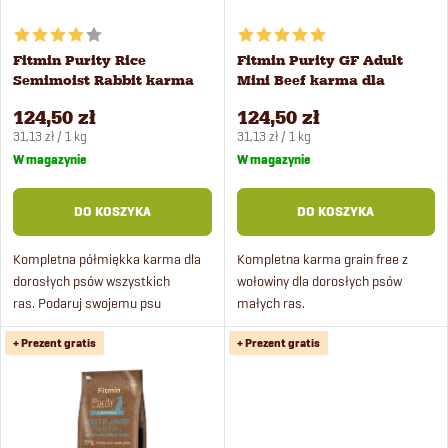
t
w
a
Fitmin Purity Rice
Fitmin Purity GF Adult
a
Semimoist Rabbit karma
Mini Beef karma dla
p
dla psów 4 kg
małych psów 4 kg
n
124,50 zł
124,50 zł
Cena
Cena
r
31,13 zł / 1 kg
31,13 zł / 1 kg
jednostkowa:
jednostkowa:
W magazynie
W magazynie
i
o
DO KOSZYKA
DO KOSZYKA
e
d
Kompletna półmiękka karma dla
Kompletna karma grain free z
p
dorosłych psów wszystkich
wołowiny dla dorosłych psów
u
ras. Podaruj swojemu psu
małych ras.
r
wyjątkową ucztę w postaci
k
+ Prezent gratis
+ Prezent gratis
świeżego mięsnego menu z
o
ryżem.
t
d