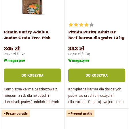
ó
u
w
k
Fitmin Purity Adult &
Fitmin Purity Adult GF
t
Junior Grain Free Fish
Beef karma dla psów 12 kg
Menu karma dla psów 12
345 zł
343 zł
ó
kg
Cena
Cena
28,75 zł / 1 kg
28,58 zł / 1 kg
jednostkowa:
jednostkowa:
W magazynie
W magazynie
w
DO KOSZYKA
DO KOSZYKA
Kompletna karma bezzbożowa z
Kompletna karma dla dorosłych
mięsem z ryb dla młodych i
psów ras średnich, dużych i
dorosłych psów średnich i dużych
olbrzymich. Podaruj swojemu psu
ras.
wyjątkową ucztę w postaci
+ Prezent gratis
+ Prezent gratis
soczystego posiłku grain free z
wołowiny.