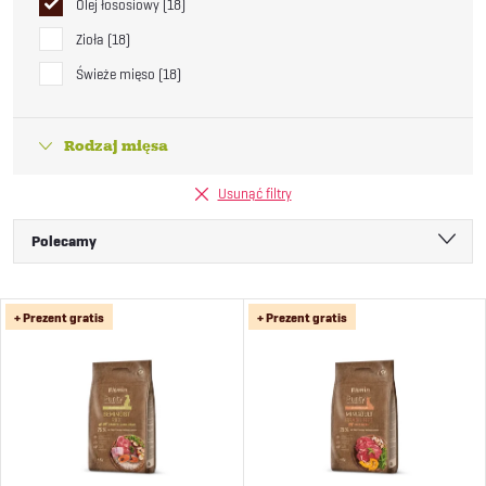
Olej łososiowy
18
Zioła
18
Świeże mięso
18
Rodzaj mięsa
Usunąć filtry
S
Polecamy
o
Najtańsze
L
+ Prezent gratis
+ Prezent gratis
Najdroższe
r
i
Najczęściej sprzedawane
t
Alfabetycznie
s
o