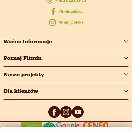
+48 22 153 19 73
a
fitmin_polska
Ważne informacje
Poznaj Fitmin
Nasze projekty
Dla klientów