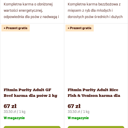
Kompletna karma o obniżonej
Kompletna karma bezzbożowa z
wartości energetycznej,
mięsem z ryb dla młodych i
odpowiednia dla psów z nadwagą i
dorosłych psów średnich i dużych
seniorów. Podaruj swojemu psu
ras.
+ Prezent gratis
+ Prezent gratis
wyjątkową ucztę w postaci
świeżego posiłku z jagnięciny i...
Fitmin Purity Adult GF
Fitmin Purity Adult Rice
Beef karma dla psów 2 kg
Fish & Venison karma dla
psów 2 kg
67 zł
67 zł
Cena
Cena
33,50 zł / 1 kg
33,50 zł / 1 kg
jednostkowa:
jednostkowa:
W magazynie
W magazynie