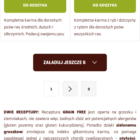
DO KOSZYKA
DO KOSZYKA
Kompletna karma dla dorosłych
Kompletna karma z ryb i dziczyzny
psów ras średnich, dużych i
z ryżem dla dorosłych psów
olbrzymich. Podaruj swojemu psu
wszystkich ras.
wyjątkową ucztę w postaci
soczystego posiłku grain free z
wołowiny.
K
ZAŁADUJ JESZCZE 6
o
n
P
1
2
a
t
g
r
i
DWIE RECEPTURY:
Receptura
GRAIN FREE
jest oparta na groszku i
ziemniakach, nie zawiera więc żadnych zbóż ani potencjalnych alergenów
o
n
(gluten pszenny oraz gluten kukurydziany). Ponadto dzięki
zielonemu
a
l
groszkow
i zmniejsza się indeks glikemiczny karmy, co pomaga
c
zapobiegać jednej z najczęstszych chorób cywilizacyjnych –
otyłości
,