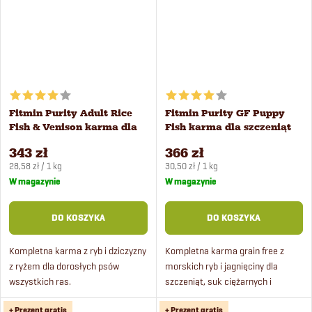
Fitmin Purity Adult Rice
Fitmin Purity GF Puppy
Fish & Venison karma dla
Fish karma dla szczeniąt
psów 12 kg
12 kg
343 zł
366 zł
Cena
Cena
28,58 zł / 1 kg
30,50 zł / 1 kg
jednostkowa:
jednostkowa:
W magazynie
W magazynie
DO KOSZYKA
DO KOSZYKA
Kompletna karma z ryb i dziczyzny
Kompletna karma grain free z
z ryżem dla dorosłych psów
morskich ryb i jagnięciny dla
wszystkich ras.
szczeniąt, suk ciężarnych i
karmiących wszystkich ras.
+ Prezent gratis
+ Prezent gratis