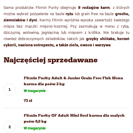
Gama produktów Fitmin Purity obejmuje
9 rodzajów karm
, z których
można wybrać pożywienie na bazie
ryżu
lub grain free na bazie
grochu,
ziemniaków i dyni
. Karmy Fitmin wyróżnia wysoka zawartość świeżego
mięsa bez mączki mięsno-kostnej. Psy zasmakują w menu z rybą,
dziczyzną, wołowiną, jagnięciną lub mięsem z królika. Nie brakuje tu
również dobroczynnych składników, takich jak
grzyby shiitake, korzeń
cykorii, nasiona ostropestu, a także zioła, owoce i warzywa
.
Najczęściej sprzedawane
Fitmin Purity Adult & Junior Grain Free Fish Menu
karma dla psów 2 kg
W magazynie
73 zł
Fitmin Purity GF Adult Mini Beef karma dla małych
psów 0,8 kg
W magazynie