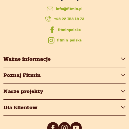
p
info
@
fitmin.pl
k
+48 22 153 19 73
a
fitmin_polska
Ważne informacje
Poznaj Fitmin
Nasze projekty
Dla klientów