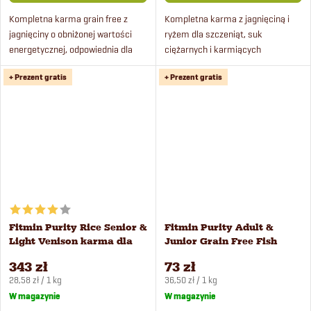
Kompletna karma grain free z
Kompletna karma z jagnięciną i
jagnięciny o obniżonej wartości
ryżem dla szczeniąt, suk
energetycznej, odpowiednia dla
ciężarnych i karmiących
psów z nadwagą i seniorów.
wszystkich ras.
+ Prezent gratis
+ Prezent gratis
Fitmin Purity Rice Senior &
Fitmin Purity Adult &
Light Venison karma dla
Junior Grain Free Fish
psów 12 kg
Menu karma dla psów 2 kg
343 zł
73 zł
Cena
Cena
28,58 zł / 1 kg
36,50 zł / 1 kg
jednostkowa:
jednostkowa:
W magazynie
W magazynie