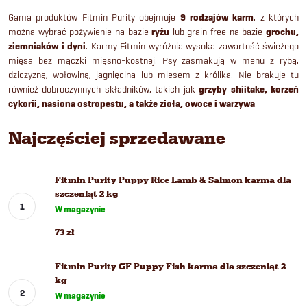
Gama produktów Fitmin Purity obejmuje
9 rodzajów karm
, z których
można wybrać pożywienie na bazie
ryżu
lub grain free na bazie
grochu,
ziemniaków i dyni
. Karmy Fitmin wyróżnia wysoka zawartość świeżego
mięsa bez mączki mięsno-kostnej. Psy zasmakują w menu z rybą,
dziczyzną, wołowiną, jagnięciną lub mięsem z królika. Nie brakuje tu
również dobroczynnych składników, takich jak
grzyby shiitake, korzeń
cykorii, nasiona ostropestu, a także zioła, owoce i warzywa
.
Najczęściej sprzedawane
Fitmin Purity Puppy Rice Lamb & Salmon karma dla
szczeniąt 2 kg
W magazynie
73 zł
Fitmin Purity GF Puppy Fish karma dla szczeniąt 2
kg
W magazynie