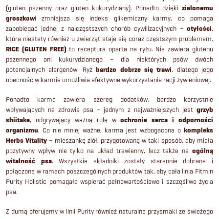
o
n
(gluten pszenny oraz gluten kukurydziany). Ponadto dzięki
zielonemu
a
l
groszkow
i zmniejsza się indeks glikemiczny karmy, co pomaga
c
zapobiegać jednej z najczęstszych chorób cywilizacyjnych –
otyłości
,
k
która niestety również u zwierząt staje się coraz częstszym problemem.
j
RICE (GLUTEN FREE)
to receptura oparta na ryżu. Nie zawiera glutenu
a
i
pszennego ani kukurydzianego – dla niektórych psów dwóch
potencjalnych alergenów. Ryż
bardzo dobrze się trawi
, dlatego jego
l
obecność w karmie umożliwia efektywne wykorzystanie racji żywieniowej.
i
Ponadto karma zawiera szereg dodatków, bardzo korzystnie
wpływających na zdrowie psa – jednym z najważniejszych jest
grzyb
s
shiitake
, odgrywający ważną rolę w
ochronie serca i odporności
organizmu
. Co nie mniej ważne, karma jest wzbogacona o
kompleks
t
Herbs Vitality
– mieszankę ziół, przygotowaną w taki sposób, aby miała
pozytywny wpływ nie tylko na układ trawienny, lecz także na
ogólną
y
witalność psa
. Wszystkie składniki zostały starannie dobrane i
połączone w ramach poszczególnych produktów tak, aby cała linia Fitmin
Purity Holistic pomagała wspierać pełnowartościowe i szczęśliwe życia
psa.
Z dumą oferujemy w linii Purity również naturalne przysmaki ze świeżego