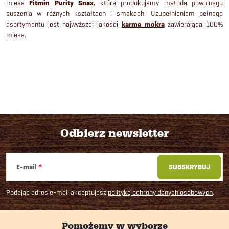
mięsa
Fitmin Purity Snax
, które produkujemy metodą powolnego
suszenia w różnych kształtach i smakach. Uzupełnieniem pełnego
asortymentu jest najwyższej jakości
karma mokra
zawierająca 100%
mięsa.
Odbierz newsletter
S
E-mail
SUBSKRYBUJ
t
Podając adres e-mail akceptujesz
politykę ochrony danych osobowych
.
o