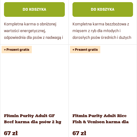
DO KOSZYKA
DO KOSZYKA
Kompletna karma o obniżonej
Kompletna karma bezzbożowa z
wartości energetycznej,
mięsem z ryb dla młodych i
odpowiednia dla psów z nadwagą i
dorosłych psów średnich i dużych
seniorów. Podaruj swojemu psu
ras.
+ Prezent gratis
+ Prezent gratis
wyjątkową ucztę w postaci
świeżego posiłku z jagnięciny i...
Fitmin Purity Adult GF
Fitmin Purity Adult Rice
Beef karma dla psów 2 kg
Fish & Venison karma dla
psów 2 kg
67 zł
67 zł