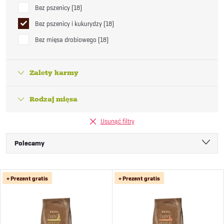
Bez pszenicy
18
Bez pszenicy i kukurydzy
18
Bez mięsa drobiowego
18
Zalety karmy
Rodzaj mięsa
Usunąć filtry
S
Polecamy
o
Najtańsze
L
+ Prezent gratis
+ Prezent gratis
Najdroższe
r
i
Najczęściej sprzedawane
t
Alfabetycznie