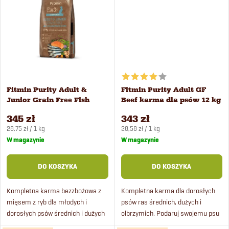
t
d
ó
u
w
k
Fitmin Purity Adult &
Fitmin Purity Adult GF
t
Junior Grain Free Fish
Beef karma dla psów 12 kg
Menu karma dla psów 12
345 zł
343 zł
ó
kg
Cena
Cena
28,75 zł / 1 kg
28,58 zł / 1 kg
jednostkowa:
jednostkowa:
W magazynie
W magazynie
w
DO KOSZYKA
DO KOSZYKA
Kompletna karma bezzbożowa z
Kompletna karma dla dorosłych
mięsem z ryb dla młodych i
psów ras średnich, dużych i
dorosłych psów średnich i dużych
olbrzymich. Podaruj swojemu psu
ras.
wyjątkową ucztę w postaci