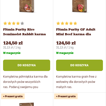
s
o
t
w
a
Fitmin Purity Rice
Fitmin Purity GF Adult
a
Semimoist Rabbit karma
Mini Beef karma dla
p
dla psów 4 kg
małych psów 4 kg
n
124,50 zł
124,50 zł
Cena
Cena
r
31,13 zł / 1 kg
31,13 zł / 1 kg
jednostkowa:
jednostkowa:
W magazynie
W magazynie
i
o
DO KOSZYKA
DO KOSZYKA
e
d
Kompletna półmiękka karma dla
Kompletna karma grain free z
p
dorosłych psów wszystkich
wołowiny dla dorosłych psów
u
ras. Podaruj swojemu psu
małych ras.
r
wyjątkową ucztę w postaci
k
+ Prezent gratis
+ Prezent gratis
świeżego mięsnego menu z
o
ryżem.