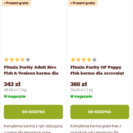
+ Prezent gratis
+ Prezent gratis
soczystego posiłku grain free z
wołowiny.
Fitmin Purity Adult Rice
Fitmin Purity GF Puppy
Fish & Venison karma dla
Fish karma dla szczeniąt
psów 12 kg
12 kg
343 zł
366 zł
Cena
Cena
28,58 zł / 1 kg
30,50 zł / 1 kg
jednostkowa:
jednostkowa:
W magazynie
W magazynie
DO KOSZYKA
DO KOSZYKA
Kompletna karma z ryb i dziczyzny
Kompletna karma grain free z
z ryżem dla dorosłych psów
morskich ryb i jagnięciny dla