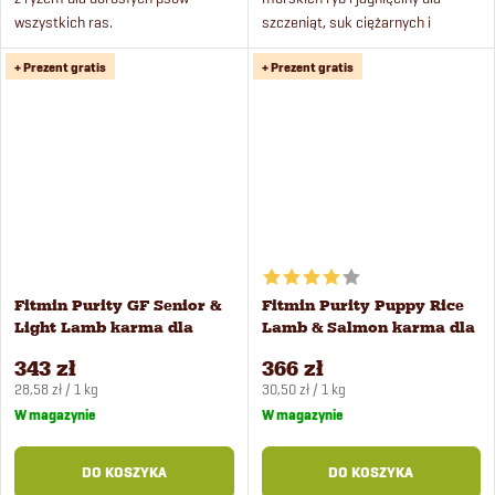
wszystkich ras.
szczeniąt, suk ciężarnych i
karmiących wszystkich ras.
+ Prezent gratis
+ Prezent gratis
Fitmin Purity GF Senior &
Fitmin Purity Puppy Rice
Light Lamb karma dla
Lamb & Salmon karma dla
psów 12 kg
szczeniąt 12 kg
343 zł
366 zł
Cena
Cena
28,58 zł / 1 kg
30,50 zł / 1 kg
jednostkowa:
jednostkowa:
W magazynie
W magazynie
DO KOSZYKA
DO KOSZYKA