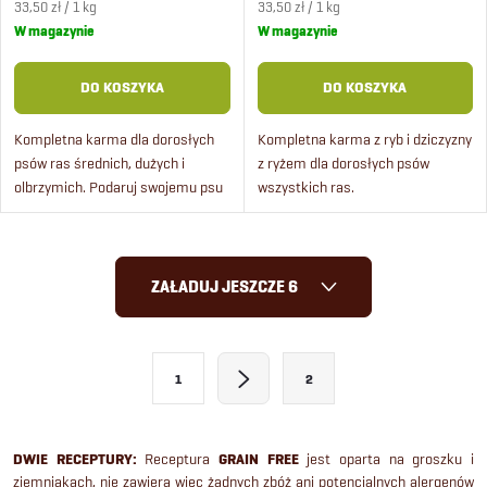
Cena
Cena
33,50 zł / 1 kg
33,50 zł / 1 kg
jednostkowa:
jednostkowa:
W magazynie
W magazynie
DO KOSZYKA
DO KOSZYKA
Kompletna karma dla dorosłych
Kompletna karma z ryb i dziczyzny
psów ras średnich, dużych i
z ryżem dla dorosłych psów
olbrzymich. Podaruj swojemu psu
wszystkich ras.
wyjątkową ucztę w postaci
soczystego posiłku grain free z
wołowiny.
K
ZAŁADUJ JESZCZE 6
o
n
P
1
2
a
t
g
r
i
DWIE RECEPTURY:
Receptura
GRAIN FREE
jest oparta na groszku i
ziemniakach, nie zawiera więc żadnych zbóż ani potencjalnych alergenów