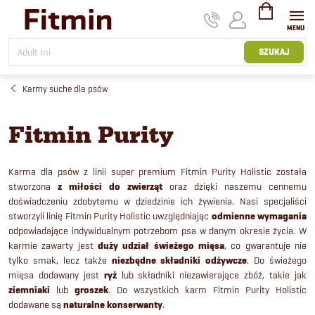
Przejść
do
treści
KOSZYK
SZUKAJ
Karmy suche dla psów
Fitmin Purity
Karma dla psów z linii super premium Fitmin Purity Holistic została
stworzona
z miłości do zwierząt
oraz dzięki naszemu cennemu
doświadczeniu zdobytemu w dziedzinie ich żywienia. Nasi specjaliści
stworzyli linię Fitmin Purity Holistic uwzględniając
odmienne wymagania
odpowiadające indywidualnym potrzebom psa w danym okresie życia. W
karmie zawarty jest
duży udział świeżego mięsa
, co gwarantuje nie
tylko smak, lecz także
niezbędne składniki odżywcze
. Do świeżego
mięsa dodawany jest
ryż
lub składniki niezawierające zbóż, takie jak
ziemniaki
lub
groszek
. Do wszystkich karm Fitmin Purity Holistic
dodawane są
naturalne konserwanty
.