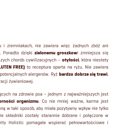
u i ziemniakach, nie zawiera więc żadnych zbóż ani
). Ponadto dzięki
zielonemu groszkow
i zmniejsza się
szych chorób cywilizacyjnych –
otyłości
, która niestety
LUTEN FREE)
to receptura oparta na ryżu. Nie zawiera
 potencjalnych alergenów. Ryż
bardzo dobrze się trawi
,
acji żywieniowej.
ących na zdrowie psa – jednym z najważniejszych jest
orności organizmu
. Co nie mniej ważne, karma jest
ną w taki sposób, aby miała pozytywny wpływ nie tylko
ie składniki zostały starannie dobrane i połączone w
rity Holistic pomagała wspierać pełnowartościowe i