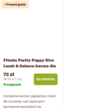
d
k
+ Prezent gratis
u
t
k
ó
t
w
ó
Fitmin Purity Puppy Rice
w
Lamb & Salmon karma dla
szczeniąt 2 kg
73 zł
Cena
36,50 zł / 1 kg
DO KOSZYKA
jednostkowa:
W magazynie
Kompletna karma z jagnięciną i ryżem
dla szczeniąt, suk ciężarnych i
karmiących wszystkich ras.