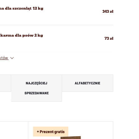
a dla szczeniąt 12 kg
343 zł
u karma dla psów 2 kg
73 zł
uktów
NAJCZĘŚCIEJ
ALFABETYCZNIE
SPRZEDAWANE
+ Prezent gratis