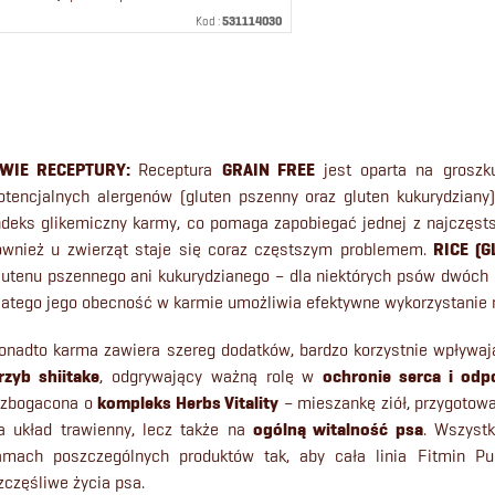
Kod :
531114030
K
o
WIE RECEPTURY:
Receptura
GRAIN FREE
jest oparta na groszk
n
otencjalnych alergenów (gluten pszenny oraz gluten kukurydziany
ndeks glikemiczny karmy, co pomaga zapobiegać jednej z najczęst
t
ównież u zwierząt staje się coraz częstszym problemem.
RICE (G
lutenu pszennego ani kukurydzianego – dla niektórych psów dwóch
r
latego jego obecność w karmie umożliwia efektywne wykorzystanie r
o
onadto karma zawiera szereg dodatków, bardzo korzystnie wpływaj
rzyb shiitake
, odgrywający ważną rolę w
ochronie serca i odp
zbogacona o
kompleks Herbs Vitality
– mieszankę ziół, przygotowa
k
a układ trawienny, lecz także na
ogólną witalność psa
. Wszystk
amach poszczególnych produktów tak, aby cała linia Fitmin Pu
zczęśliwe życia psa.