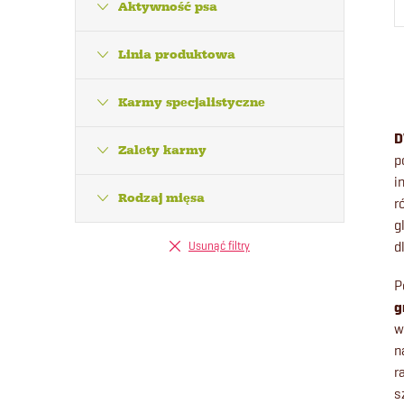
Aktywność psa
Linia produktowa
Karmy specjalistyczne
D
Zalety karmy
p
i
Rodzaj mięsa
r
g
d
Usunąć filtry
P
l
g
w
n
r
i
s