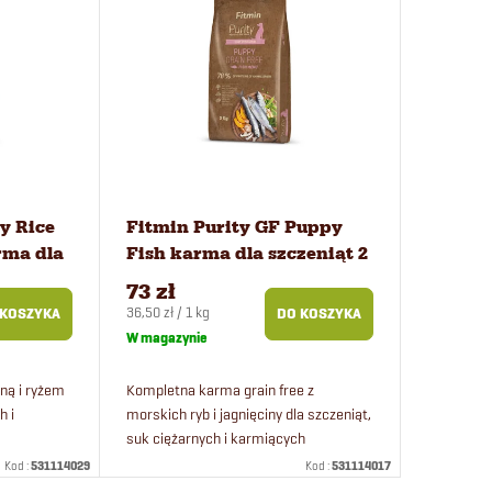
y Rice
Fitmin Purity GF Puppy
rma dla
Fish karma dla szczeniąt 2
kg
73 zł
Cena
36,50 zł / 1 kg
 KOSZYKA
DO KOSZYKA
jednostkowa:
W magazynie
ną i ryżem
Kompletna karma grain free z
h i
morskich ryb i jagnięciny dla szczeniąt,
.
suk ciężarnych i karmiących
wszystkich ras.
Kod :
531114029
Kod :
531114017