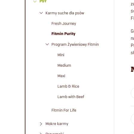
PSY
e
z
ś
Karmy suche dla psów
F
k
Fresh Journey
G
b
Fitmin Purity
n
Program Żywieniowy Fitmin
P
o
s
Mini
c
Medium
Maxi
z
Lamb & Rice
n
Lamb with Beef
y
Fitmin For Life
Mokre karmy