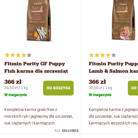
o
i
w
s
a
t
n
a
i
p
Fitmin Purity GF Puppy
Fitmin Purity Pupp
Fish karma dla szczeniąt
Lamb & Salmon ka
e
r
12 kg
szczeniąt 12 kg
366 zł
366 zł
Cena
Cena
30,50 zł / 1 kg
30,50 zł / 1 kg
DO KOSZYKA
DO
p
o
jednostkowa:
jednostkowa:
W magazynie
W magazynie
r
d
Kompletna karma grain free z
Kompletna karma z jagnięci
morskich ryb i jagnięciny dla szczeniąt,
dla szczeniąt, suk ciężarnyc
suk ciężarnych i karmiących
karmiących wszystkich ras
o
u
wszystkich ras.
Kod :
531114015