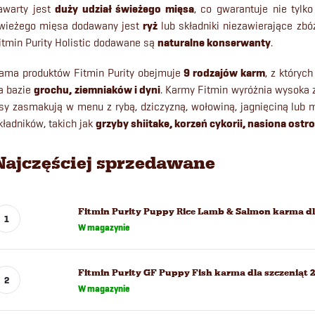
awarty jest
duży udział świeżego mięsa
, co gwarantuje nie tylk
wieżego mięsa dodawany jest
ryż
lub składniki niezawierające zbóż
itmin Purity Holistic dodawane są
naturalne konserwanty
.
ama produktów Fitmin Purity obejmuje
9 rodzajów karm
, z który
a bazie
grochu, ziemniaków i dyni
. Karmy Fitmin wyróżnia wysoka
sy zasmakują w menu z rybą, dziczyzną, wołowiną, jagnięciną lub m
kładników, takich jak
grzyby shiitake, korzeń cykorii, nasiona ostr
Najczęściej sprzedawane
Fitmin Purity Puppy Rice Lamb & Salmon karma dla
W magazynie
Fitmin Purity GF Puppy Fish karma dla szczeniąt 
W magazynie