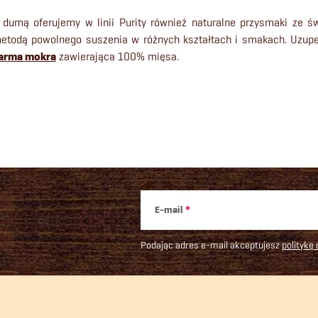
 dumą oferujemy w linii Purity również naturalne przysmaki ze 
etodą powolnego suszenia w różnych kształtach i smakach. Uzupeł
arma mokra
zawierająca 100% mięsa.
s
t
y
E-mail
Podając adres e-mail akceptujesz
politykę