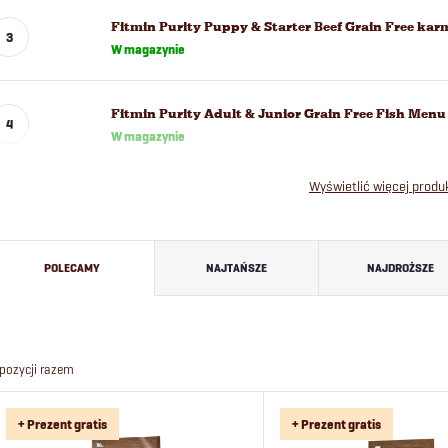
Fitmin Purity Puppy & Starter Beef Grain Free karm
W magazynie
Fitmin Purity Adult & Junior Grain Free Fish Men
W magazynie
Wyświetlić więcej prod
S
POLECAMY
NAJTAŃSZE
NAJDROŻSZE
o
r
pozycji razem
t
L
+ Prezent gratis
+ Prezent gratis