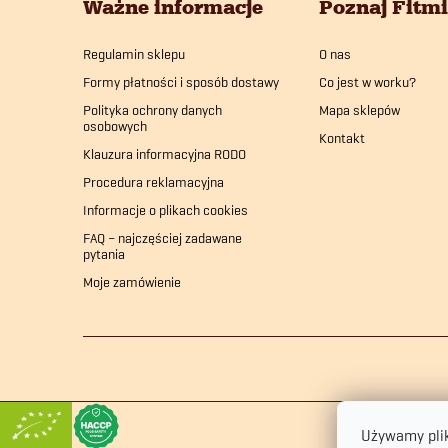
Ważne informacje
Poznaj Fitm
p
Regulamin sklepu
O nas
k
Formy płatności i sposób dostawy
Co jest w worku?
a
Polityka ochrony danych
Mapa sklepów
osobowych
Kontakt
Klauzura informacyjna RODO
Procedura reklamacyjna
Informacje o plikach cookies
FAQ – najczęściej zadawane
pytania
Moje zamówienie
Używamy plik