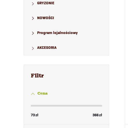
GRYZONIE
NOWOŚCI
Program lojalnościowy
AKCESORIA
Cena
73
zł
366
zł