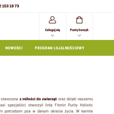
2 153 19 73
KOSZYK
Zaloguj się
Pusty koszyk
NOWOŚCI
PROGRAM LOJALNOŚCIOWY
AKCESOR
ła stworzona
z miłości do zwierząt
oraz dzięki naszemu
 specjaliści stworzyli linię Fitmin Purity Holistic
m potrzebom psa w danym okresie życia. W karmie