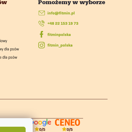
tów
info
@
fitmin.pl
+48 22 153 19 73
iowy
fitmin_polska
wy dla psów
e dla psów
0
/5
0
/5