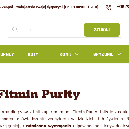
+48 2
SZUKAJ
OURNEY
KOTY
KONIE
GRYZONIE
Fitmin Purity
arma dla psów z linii super premium Fitmin Purity Holistic zosta
ennemu doświadczeniu zdobytemu w dziedzinie ich żywienia. Nasi
względniając
odmienne wymagania
odpowiadające indywidualny