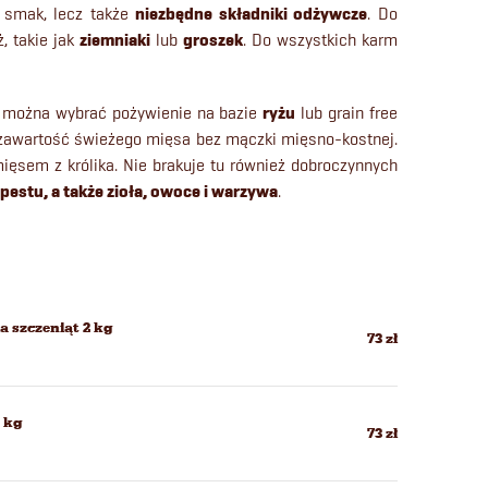
o smak, lecz także
niezbędne składniki odżywcze
. Do
, takie jak
ziemniaki
lub
groszek
. Do wszystkich karm
ch można wybrać pożywienie na bazie
ryżu
lub grain free
 zawartość świeżego mięsa bez mączki mięsno-kostnej.
ięsem z królika. Nie brakuje tu również dobroczynnych
opestu, a także zioła, owoce i warzywa
.
 szczeniąt 2 kg
73 zł
2 kg
73 zł