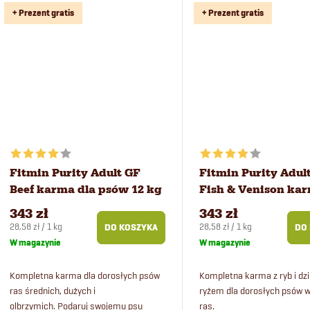
d
k
+ Prezent gratis
+ Prezent gratis
u
t
k
ó
t
w
ó
Fitmin Purity Adult GF
Fitmin Purity Adul
w
Beef karma dla psów 12 kg
Fish & Venison kar
psów 12 kg
343 zł
343 zł
Cena
Cena
28,58 zł / 1 kg
28,58 zł / 1 kg
DO KOSZYKA
DO
jednostkowa:
jednostkowa:
W magazynie
W magazynie
Kompletna karma dla dorosłych psów
Kompletna karma z ryb i dzi
ras średnich, dużych i
ryżem dla dorosłych psów 
olbrzymich. Podaruj swojemu psu
ras.