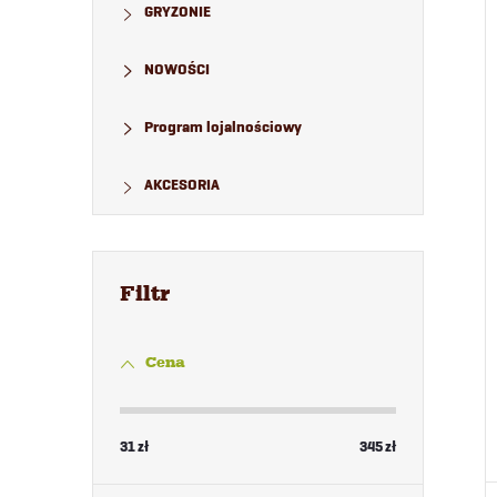
GRYZONIE
NOWOŚCI
Program lojalnościowy
AKCESORIA
Cena
31
zł
345
zł