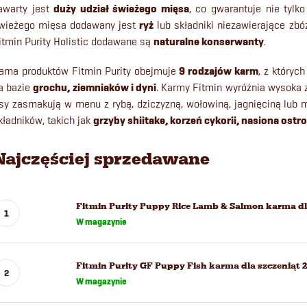
awarty jest
duży udział świeżego mięsa
, co gwarantuje nie tylk
wieżego mięsa dodawany jest
ryż
lub składniki niezawierające zbóż
itmin Purity Holistic dodawane są
naturalne konserwanty
.
ama produktów Fitmin Purity obejmuje
9 rodzajów karm
, z który
a bazie
grochu, ziemniaków i dyni
. Karmy Fitmin wyróżnia wysoka
sy zasmakują w menu z rybą, dziczyzną, wołowiną, jagnięciną lub m
kładników, takich jak
grzyby shiitake, korzeń cykorii, nasiona ostr
Najczęściej sprzedawane
Fitmin Purity Puppy Rice Lamb & Salmon karma dla
W magazynie
Fitmin Purity GF Puppy Fish karma dla szczeniąt 
W magazynie