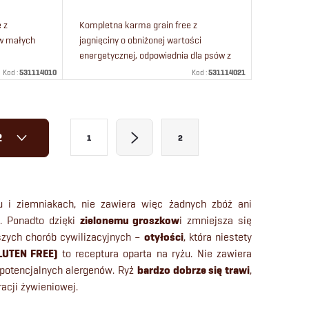
 z
Kompletna karma grain free z
ów małych
jagnięciny o obniżonej wartości
energetycznej, odpowiednia dla psów z
nadwagą i seniorów.
Kod :
531114010
Kod :
531114021
P
2
1
2
a
g
i
u i ziemniakach, nie zawiera więc żadnych zbóż ani
n
). Ponadto dzięki
zielonemu groszkow
i zmniejsza się
a
szych chorób cywilizacyjnych –
otyłości
, która niestety
LUTEN FREE)
to receptura oparta na ryżu. Nie zawiera
c
 potencjalnych alergenów. Ryż
bardzo dobrze się trawi
,
j
acji żywieniowej.
a