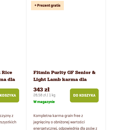
+ Prezent gratis
t Rice
Fitmin Purity GF Senior &
ma dla
Light Lamb karma dla
psów 12 kg
343 zł
Cena
28,58 zł / 1 kg
 KOSZYKA
DO KOSZYKA
jednostkowa:
W magazynie
czyzny z
Kompletna karma grain free z
wszystkich
jagnięciny o obniżonej wartości
energetycznej, odpowiednia dla psów z