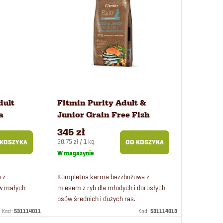
dult
Fitmin Purity Adult &
a
Junior Grain Free Fish
Menu karma dla psów 12
345 zł
kg
Cena
28,75 zł / 1 kg
 KOSZYKA
DO KOSZYKA
jednostkowa:
W magazynie
 z
Kompletna karma bezzbożowa z
ów małych
mięsem z ryb dla młodych i dorosłych
psów średnich i dużych ras.
Kod :
531114011
Kod :
531114013