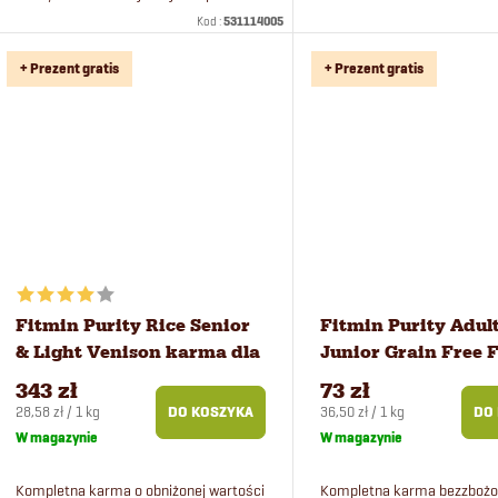
wyjątkową ucztę w postaci soczystego
Kod :
531114005
posiłku grain free z wołowiny.
+ Prezent gratis
+ Prezent gratis
Fitmin Purity Rice Senior
Fitmin Purity Adul
& Light Venison karma dla
Junior Grain Free 
psów 12 kg
Menu karma dla ps
343 zł
73 zł
Cena
Cena
28,58 zł / 1 kg
36,50 zł / 1 kg
DO KOSZYKA
DO
jednostkowa:
jednostkowa:
W magazynie
W magazynie
Kompletna karma o obniżonej wartości
Kompletna karma bezzbożo