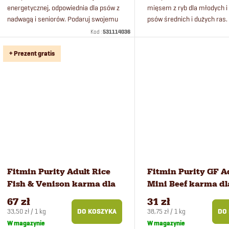
energetycznej, odpowiednia dla psów z
mięsem z ryb dla młodych i
nadwagą i seniorów. Podaruj swojemu
psów średnich i dużych ras.
psu wyjątkową ucztę w postaci
Kod :
531114036
świeżego posiłku z jagnięciny i...
+ Prezent gratis
Fitmin Purity Adult Rice
Fitmin Purity GF A
Fish & Venison karma dla
Mini Beef karma dl
psów 2 kg
małych psów 0,8 k
67 zł
31 zł
Cena
Cena
33,50 zł / 1 kg
38,75 zł / 1 kg
DO KOSZYKA
DO
jednostkowa:
jednostkowa:
W magazynie
W magazynie