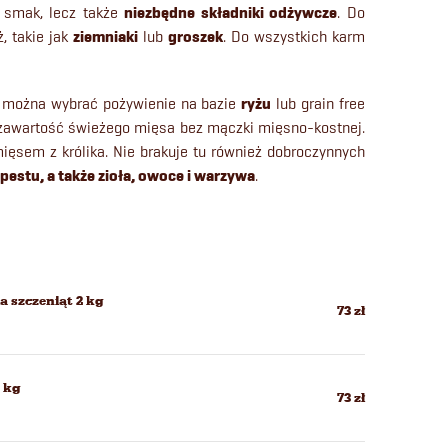
o smak, lecz także
niezbędne składniki odżywcze
. Do
, takie jak
ziemniaki
lub
groszek
. Do wszystkich karm
ch można wybrać pożywienie na bazie
ryżu
lub grain free
 zawartość świeżego mięsa bez mączki mięsno-kostnej.
ięsem z królika. Nie brakuje tu również dobroczynnych
opestu, a także zioła, owoce i warzywa
.
 szczeniąt 2 kg
73 zł
2 kg
73 zł