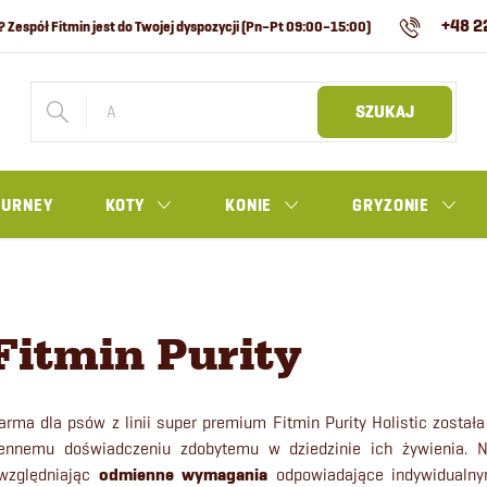
+48 2
SZUKAJ
OURNEY
KOTY
KONIE
GRYZONIE
Fitmin Purity
arma dla psów z linii super premium Fitmin Purity Holistic zosta
ennemu doświadczeniu zdobytemu w dziedzinie ich żywienia. Nasi
względniając
odmienne wymagania
odpowiadające indywidualny