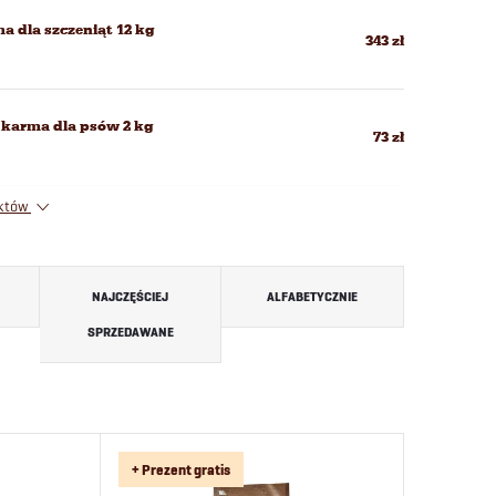
a dla szczeniąt 12 kg
343 zł
u karma dla psów 2 kg
73 zł
uktów
NAJCZĘŚCIEJ
ALFABETYCZNIE
SPRZEDAWANE
+ Prezent gratis