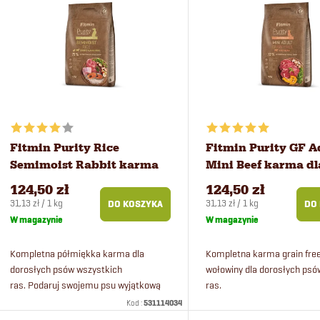
o
i
w
s
a
t
n
a
i
p
Fitmin Purity Rice
Fitmin Purity GF A
Semimoist Rabbit karma
Mini Beef karma dl
e
r
dla psów 4 kg
małych psów 4 kg
124,50 zł
124,50 zł
Cena
Cena
31,13 zł / 1 kg
31,13 zł / 1 kg
DO KOSZYKA
DO
p
o
jednostkowa:
jednostkowa:
W magazynie
W magazynie
r
d
Kompletna półmiękka karma dla
Kompletna karma grain free
dorosłych psów wszystkich
wołowiny dla dorosłych ps
ras. Podaruj swojemu psu wyjątkową
ras.
o
u
ucztę w postaci świeżego mięsnego
Kod :
531114034
menu z ryżem.