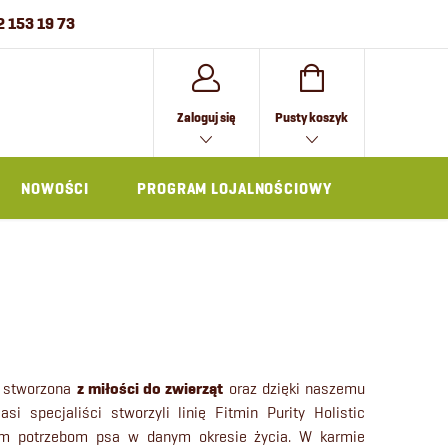
2 153 19 73
KOSZYK
Zaloguj się
Pusty koszyk
NOWOŚCI
PROGRAM LOJALNOŚCIOWY
AKCESOR
ła stworzona
z miłości do zwierząt
oraz dzięki naszemu
 specjaliści stworzyli linię Fitmin Purity Holistic
m potrzebom psa w danym okresie życia. W karmie