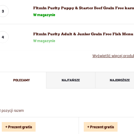
Fitmin Purity Puppy & Starter Beef Grain Free karm
W magazynie
Fitmin Purity Adult & Junior Grain Free Fish Men
W magazynie
Wyświetlić więcej prod
S
POLECAMY
NAJTAŃSZE
NAJDROŻSZE
o
r
4
pozycji razem
t
L
+ Prezent gratis
+ Prezent gratis