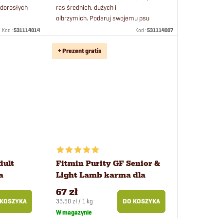
 dorosłych
ras średnich, dużych i
olbrzymich. Podaruj swojemu psu
wyjątkową ucztę w postaci soczystego
Kod :
531114014
Kod :
531114007
posiłku grain free z wołowiny.
+ Prezent gratis
dult
Fitmin Purity GF Senior &
a
Light Lamb karma dla
g
psów 2 kg
67 zł
Cena
33,50 zł / 1 kg
 KOSZYKA
DO KOSZYKA
jednostkowa:
W magazynie