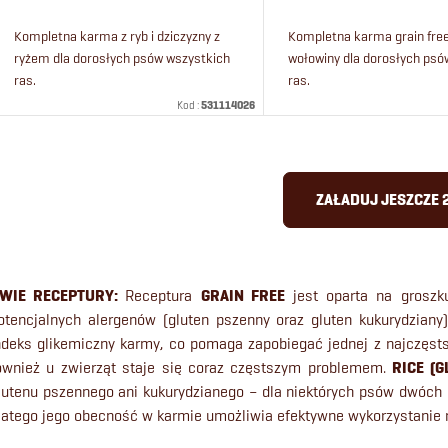
Kompletna karma z ryb i dziczyzny z
Kompletna karma grain free
ryżem dla dorosłych psów wszystkich
wołowiny dla dorosłych ps
ras.
ras.
Kod :
531114026
K
ZAŁADUJ JESZCZE 
o
n
WIE RECEPTURY:
Receptura
GRAIN FREE
jest oparta na groszk
t
otencjalnych alergenów (gluten pszenny oraz gluten kukurydziany
r
ndeks glikemiczny karmy, co pomaga zapobiegać jednej z najczęst
ównież u zwierząt staje się coraz częstszym problemem.
RICE (G
o
lutenu pszennego ani kukurydzianego – dla niektórych psów dwóch
latego jego obecność w karmie umożliwia efektywne wykorzystanie r