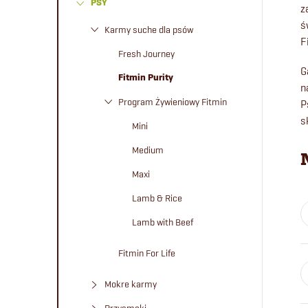
PSY
e
z
ś
Karmy suche dla psów
F
k
Fresh Journey
G
b
Fitmin Purity
n
Program Żywieniowy Fitmin
P
o
s
Mini
c
Medium
Maxi
z
Lamb & Rice
n
Lamb with Beef
y
Fitmin For Life
Mokre karmy