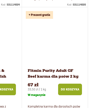
nadwagą i seniorów.
Kod :
531114024
Kod :
531114020
+ Prezent gratis
t &
Fitmin Purity Adult GF
Fish
Beef karma dla psów 2 kg
ów 2 kg
67 zł
Cena
33,50 zł / 1 kg
 KOSZYKA
DO KOSZYKA
jednostkowa:
W magazynie
wa z
Kompletna karma dla dorosłych psów