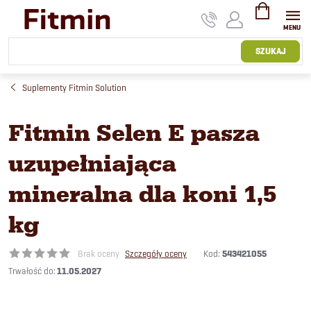
Przejść
do
treści
KOSZYK
SZUKAJ
Suplementy Fitmin Solution
Fitmin Selen E pasza
uzupełniająca
mineralna dla koni 1,5
kg
Kod:
543421055
Brak oceny
Szczegóły oceny
11.05.2027