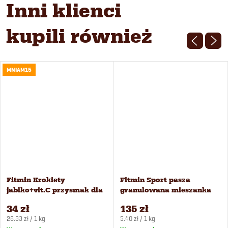
Inni klienci
kupili również
MNIAM15
Fitmin Krokiety
Fitmin Sport pasza
jabłko+vit.C przysmak dla
granulowana mieszanka
koni 1,2 kg
dla koni 25 kg
34 zł
135 zł
Cena
Cena
28,33 zł / 1 kg
5,40 zł / 1 kg
jednostkowa:
jednostkowa: