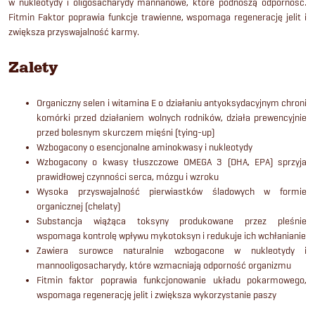
w nukleotydy i oligosacharydy mannanowe, które podnoszą odporność.
Fitmin Faktor poprawia funkcje trawienne, wspomaga regenerację jelit i
zwiększa przyswajalność karmy.
Zalety
Organiczny selen i witamina E o działaniu antyoksydacyjnym chroni
komórki przed działaniem wolnych rodników, działa prewencyjnie
przed bolesnym skurczem mięśni (tying-up)
Wzbogacony o esencjonalne aminokwasy i nukleotydy
Wzbogacony o kwasy tłuszczowe OMEGA 3 (DHA, EPA) sprzyja
prawidłowej czynności serca, mózgu i wzroku
Wysoka przyswajalność pierwiastków śladowych w formie
organicznej (chelaty)
Substancja wiążąca toksyny produkowane przez pleśnie
wspomaga kontrolę wpływu mykotoksyn i redukuje ich wchłanianie
Zawiera surowce naturalnie wzbogacone w nukleotydy i
mannooligosacharydy, które wzmacniają odporność organizmu
Fitmin faktor poprawia funkcjonowanie układu pokarmowego,
wspomaga regenerację jelit i zwiększa wykorzystanie paszy