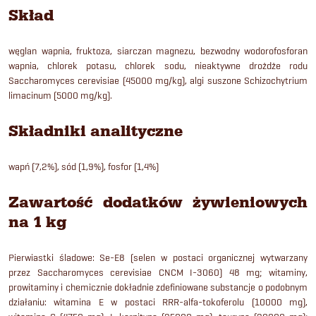
Skład
węglan wapnia, fruktoza, siarczan magnezu, bezwodny wodorofosforan
wapnia, chlorek potasu, chlorek sodu, nieaktywne drożdże rodu
Saccharomyces cerevisiae (45000 mg/kg), algi suszone Schizochytrium
limacinum (5000 mg/kg).
Składniki analityczne
wapń (7,2%), sód (1,9%), fosfor (1,4%)
Zawartość dodatków żywieniowych
na 1 kg
Pierwiastki śladowe: Se-E8 (selen w postaci organicznej wytwarzany
przez Saccharomyces cerevisiae CNCM I-3060) 48 mg; witaminy,
prowitaminy i chemicznie dokładnie zdefiniowane substancje o podobnym
działaniu: witamina E w postaci RRR-alfa-tokoferolu (10000 mg),