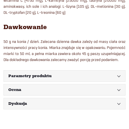
witamina C (4750 mg), L-karnityna (25000 mg), tauryna (20000 mg);
aminokwasy, ich sole i ich analogi: L-lizyna (105 g), DL-metionina (30 g),
DL-tryptofan (20 g), L-treonina (60 g)
Dawkowanie
50 g na konia / dzień. Zalecana dzienna dawka zależy od masy ciała oraz
intensywności pracy konia. Miarka znajduje się w opakowaniu. Pojemność
miarki to 50 ml, a pełna miarka zawiera około 45 g paszy uzupełniającej.
Dla dokładnego dawkowania zalecamy zważyć porcję przed podaniem.
Parametry produktu
Ocena
Dyskusja