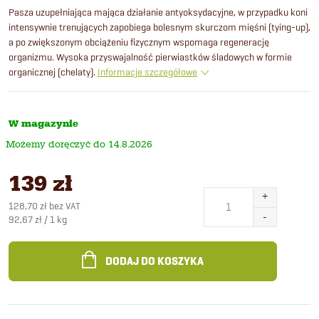
Pasza uzupełniająca mająca działanie antyoksydacyjne, w przypadku koni
intensywnie trenujących zapobiega bolesnym skurczom mięśni (tying-up),
a po zwiększonym obciążeniu fizycznym wspomaga regenerację
organizmu. Wysoka przyswajalność pierwiastków śladowych w formie
organicznej (chelaty).
Informacje szczegółowe
W magazynie
14.8.2026
139 zł
128,70 zł bez VAT
Cena
92,67 zł / 1 kg
jednostkowa:
DODAJ DO KOSZYKA