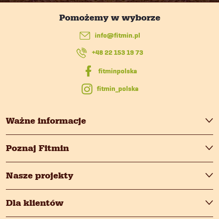
o
p
info
@
fitmin.pl
k
+48 22 153 19 73
a
fitmin_polska
Ważne informacje
Poznaj Fitmin
Nasze projekty
Dla klientów