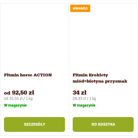
MNIAM15
Fitmin horse ACTION
Fitmin Krokiety
miód+biotyna przysmak
dla koni 1,2 kg
92,50 zł
34 zł
od
Cena
Cena
od 35,55 zł / 1 kg
28,33 zł / 1 kg
jednostkowa:
jednostkowa:
W magazynie
W magazynie
SZCZEGÓŁY
DO KOSZYKA