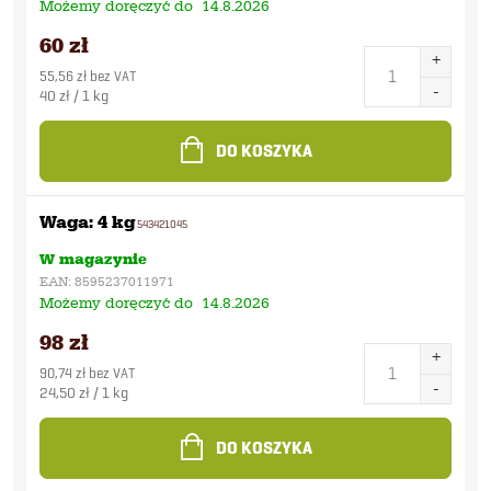
Możemy doręczyć do
14.8.2026
60 zł
55,56 zł bez VAT
Cena
40 zł / 1 kg
jednostkowa:
DO KOSZYKA
Waga: 4 kg
543421045
W magazynie
EAN:
8595237011971
Możemy doręczyć do
14.8.2026
98 zł
90,74 zł bez VAT
Cena
24,50 zł / 1 kg
jednostkowa:
DO KOSZYKA