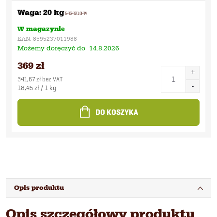
Waga: 20 kg
543421044
W magazynie
EAN:
8595237011988
Możemy doręczyć do
14.8.2026
369 zł
341,67 zł bez VAT
Cena
18,45 zł / 1 kg
jednostkowa:
DO KOSZYKA
Opis produktu
Opis szczegółowy produktu