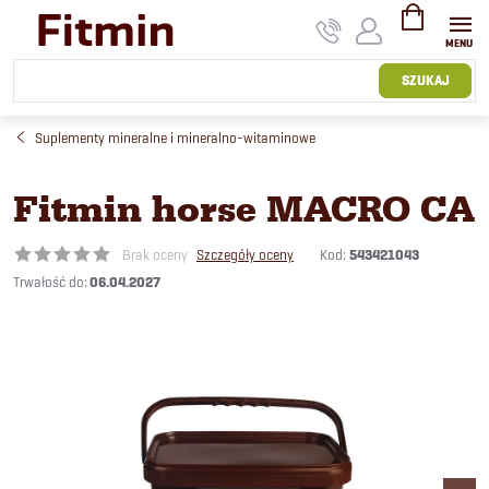
Przejść
do
treści
KOSZYK
SZUKAJ
Suplementy mineralne i mineralno-witaminowe
Fitmin horse MACRO CA
Kod:
543421043
Brak oceny
Szczegóły oceny
06.04.2027