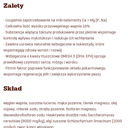
Zalety
• Uzupełnia zapotrzebowanie na mikroelementy Ca + Mg (P, Na)
• Całkowita ilość wysoko przyswajalnego wapnia 16%
• Substancja wiążąca toksyny produkowane przez pleśnie wspomaga
kontrolę wpływu mykotoksyn i redukuje ich wchłanianie
• Zawiera surowce naturalnie wzbogacone w nukleotydy, które
wspomagają zdrowy wzrost i rozwój
• Wzbogacona o kwasy tłuszczowe OMEGA 3 (DHA, EPA) sprzyja
prawidłowej czynności serca, mózgu i wzroku
• Fitmin faktor poprawia funkcjonowanie układu pokarmowego,
wspomaga regenerację jelit i zwiększa wykorzystanie paszy
Skład
węglan wapnia, suszona lucerna, mąka pszenna, tlenek magnezu, olej
sojowy, chlorek sodu, otręby pszenne, fosforan magnezu,
dwuwodorofosforan sodu, nieaktywne drożdże rodu Saccharomyces
cerevisiae (9000 mg/kg), algi suszone Schizochytrium limacinum (1000
mg/kg), owoc kopru włoskiego.