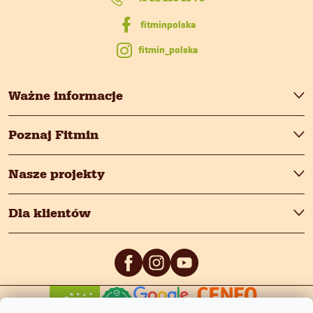
a
fitmin_polska
Ważne informacje
Poznaj Fitmin
Nasze projekty
Dla klientów
0
/5
0
/5