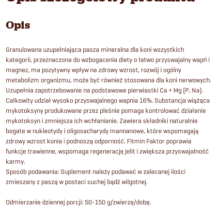
Opis
Granulowana uzupełniająca pasza mineralna dla koni wszystkich
kategorii, przeznaczona do wzbogacenia diety o łatwo przyswajalny wapń i
magnez, ma pozytywny wpływ na zdrowy wzrost, rozwój i ogólny
metabolizm organizmu, może być również stosowana dla koni nerwowych.
Uzupełnia zapotrzebowanie na podstawowe pierwiastki Ca + Mg (P, Na).
Całkowity udział wysoko przyswajalnego wapnia 16%. Substancja wiążąca
mykotoksyny produkowane przez pleśnie pomaga kontrolować działanie
mykotoksyn i zmniejsza ich wchłanianie. Zawiera składniki naturalnie
bogate w nukleotydy i oligosacharydy mannanowe, które wspomagają
zdrowy wzrost konia i podnoszą odporność. Fitmin Faktor poprawia
funkcje trawienne, wspomaga regenerację jelit i zwiększa przyswajalność
karmy.
Sposób podawania: Suplement należy podawać w zalecanej ilości
zmieszany z paszą w postaci suchej bądź wilgotnej.
Odmierzanie dziennej porcji: 50-150 g/zwierzę/dobę.