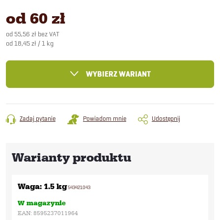
od
60 zł
od
55,56 zł
bez VAT
Cena
od 18,45 zł / 1 kg
jednostkowa:
WYBIERZ WARIANT
Zadaj pytanie
Powiadom mnie
Udostępnij
Waga: 1.5 kg
543421043
W magazynie
EAN:
8595237011964