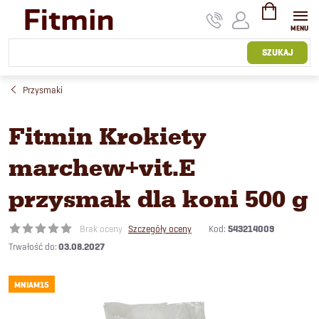
Przejść
do
treści
KOSZYK
SZUKAJ
Przysmaki
Fitmin Krokiety
marchew+vit.E
przysmak dla koni 500 g
Kod:
543214009
Brak oceny
Szczegóły oceny
03.08.2027
MNIAM15