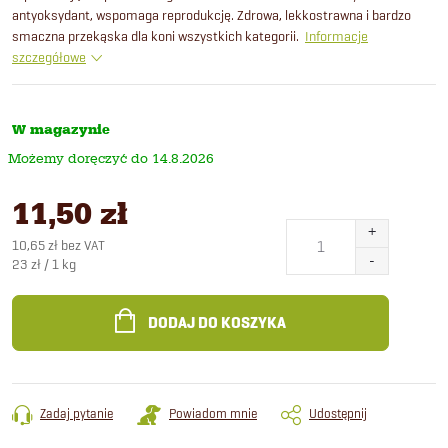
antyoksydant, wspomaga reprodukcję. Zdrowa, lekkostrawna i bardzo
smaczna przekąska dla koni wszystkich kategorii.
Informacje
szczegółowe
W magazynie
14.8.2026
11,50 zł
10,65 zł bez VAT
Cena
23 zł / 1 kg
jednostkowa:
DODAJ DO KOSZYKA
Zadaj pytanie
Powiadom mnie
Udostępnij