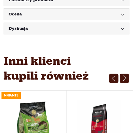
Ocena
Dyskusja
Inni klienci
kupili również
MNIAM15