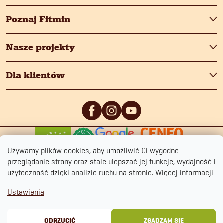
Poznaj Fitmin
Nasze projekty
Dla klientów
0
/5
0
/5
Używamy plików cookies, aby umożliwić Ci wygodne
przeglądanie strony oraz stale ulepszać jej funkcje, wydajność i
użyteczność dzięki analizie ruchu na stronie.
Więcej informacji
Ustawienia
Copyright 2026
fitmin.pl
. Wszystkie prawa zastrzeżone.
Polityka prywatności
Regulamin sklepu
Cookies
ODRZUCIĆ
ZGADZAM SIĘ