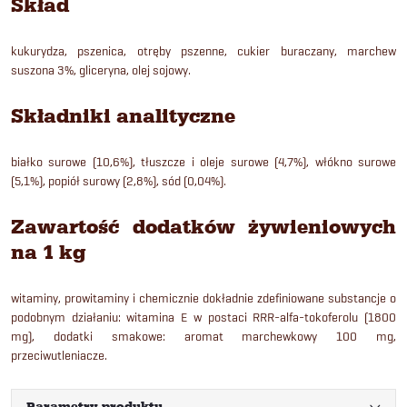
Skład
kukurydza, pszenica, otręby pszenne, cukier buraczany, marchew
suszona 3%, gliceryna, olej sojowy.
Składniki analityczne
białko surowe (10,6%), tłuszcze i oleje surowe (4,7%), włókno surowe
(5,1%), popiół surowy (2,8%), sód (0,04%).
Zawartość dodatków żywieniowych
na 1 kg
witaminy, prowitaminy i chemicznie dokładnie zdefiniowane substancje o
podobnym działaniu: witamina E w postaci RRR-alfa-tokoferolu (1800
mg), dodatki smakowe: aromat marchewkowy 100 mg,
przeciwutleniacze.
Parametry produktu