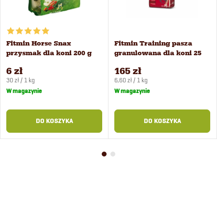
Fitmin Horse Snax
Fitmin Training pasza
przysmak dla koni 200 g
granulowana dla koni 25
kg
6 zł
165 zł
Cena
Cena
30 zł / 1 kg
6,60 zł / 1 kg
jednostkowa:
jednostkowa:
W magazynie
W magazynie
DO KOSZYKA
DO KOSZYKA