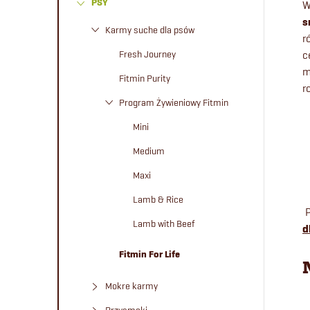
PSY
W
e
s
Karmy suche dla psów
r
k
Fresh Journey
c
m
b
Fitmin Purity
r
Program Żywieniowy Fitmin
o
Mini
c
Medium
Maxi
z
Lamb & Rice
n
Lamb with Beef
d
y
Fitmin For Life
Mokre karmy