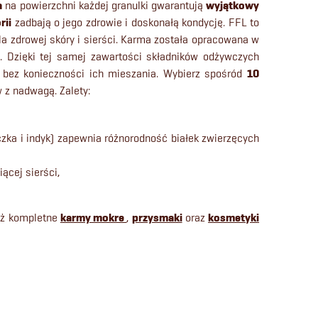
a
na powierzchni każdej granulki gwarantują
wyjątkowy
rii
zadbają o jego zdrowie i doskonałą kondycję. FFL to
 zdrowej skóry i sierści. Karma została opracowana w
. Dzięki tej samej zawartości składników odżywczych
 bez konieczności ich mieszania. Wybierz spośród
10
 z nadwagą. Zalety:
czka i indyk) zapewnia różnorodność białek zwierzęcych
iącej sierści,
eż kompletne
karmy mokre
,
przysmaki
oraz
kosmetyki