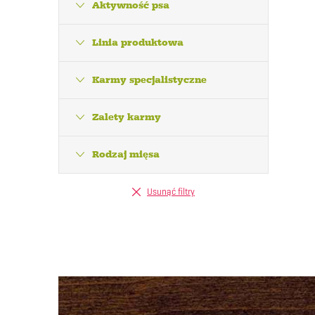
l
Aktywność psa
Linia produktowa
i
Karmy specjalistyczne
l
i
Zalety karmy
Rodzaj mięsa
Usunąć filtry