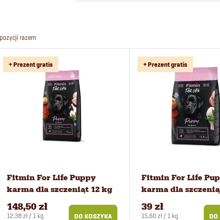
o
r
pozycji razem
t
L
+ Prezent gratis
+ Prezent gratis
o
i
w
s
a
t
n
a
i
p
Fitmin For Life Puppy
Fitmin For Life Pu
karma dla szczeniąt 12 kg
karma dla szczeniąt
e
r
148,50 zł
39 zł
Cena
Cena
12,38 zł / 1 kg
15,60 zł / 1 kg
DO KOSZYKA
DO