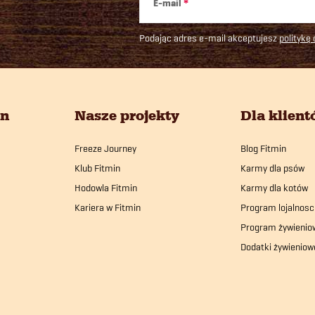
E-mail
Podając adres e-mail akceptujesz
politykę
in
Nasze projekty
Dla klien
Freeze Journey
Blog Fitmin
Klub Fitmin
Karmy dla psów
Hodowla Fitmin
Karmy dla kotów
Kariera w Fitmin
Program lojalnosc
Program żywienio
Dodatki żywieniow