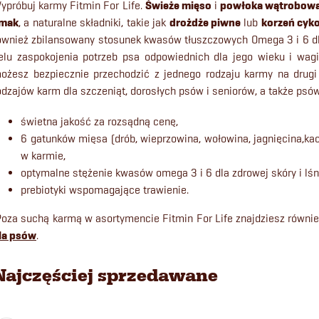
ypróbuj karmy Fitmin For Life.
Świeże mięso
i
powłoka wątrobow
mak
, a naturalne składniki, takie jak
drożdże piwne
lub
korzeń cyko
ównież zbilansowany stosunek kwasów tłuszczowych Omega 3 i 6 dla
elu zaspokojenia potrzeb psa odpowiednich dla jego wieku i wagi
ożesz bezpiecznie przechodzić z jednego rodzaju karmy na drugi
odzajów karm dla szczeniąt, dorosłych psów i seniorów, a także psów
świetna jakość za rozsądną cenę,
6 gatunków mięsa (drób, wieprzowina, wołowina, jagnięcina,ka
w karmie,
optymalne stężenie kwasów omega 3 i 6 dla zdrowej skóry i lśn
prebiotyki wspomagające trawienie.
Poza suchą karmą w asortymencie Fitmin For Life znajdziesz równi
la psów
.
Najczęściej sprzedawane