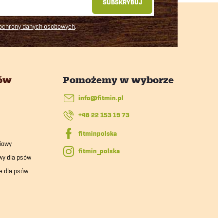
SUBSKRYBUJ
 ochrony danych osobowych
.
tów
info
@
fitmin.pl
+48 22 153 19 73
iowy
fitmin_polska
wy dla psów
e dla psów