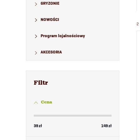
GRYZONIE
NOWOŚCI
2
Program lojalnościowy
AKCESORIA
Cena
39
zł
149
zł