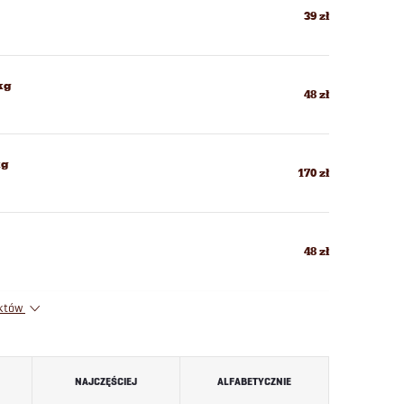
39 zł
kg
48 zł
kg
170 zł
48 zł
uktów
NAJCZĘŚCIEJ
ALFABETYCZNIE