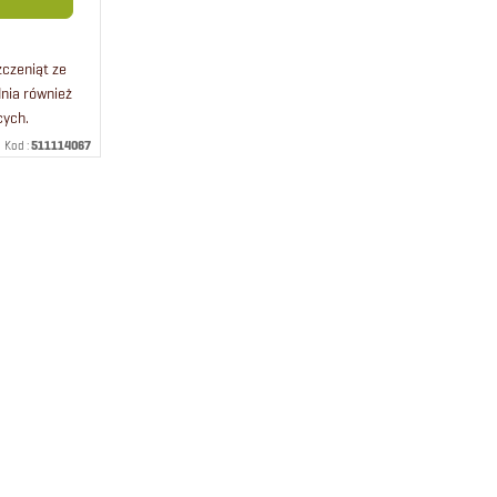
czeniąt ze
nia również
cych.
kich ras
Kod :
511114067
zczeniąt