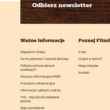
Odbierz newsletter
S
t
o
Ważne informacje
Poznaj Fitm
p
Regulamin sklepu
O nas
k
Formy płatności i sposób dostawy
Co jest w worku?
a
Polityka ochrony danych
Mapa sklepów
osobowych
Kontakt
Klauzura informacyjna RODO
Procedura reklamacyjna
Informacje o plikach cookies
FAQ – najczęściej zadawane
pytania
Moje zamówienie