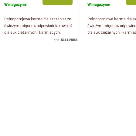
p
o
jednostkowa:
jednostkowa:
W magazynie
W magazynie
r
d
Pełnoporcjowa karma dla szczeniąt ze
Pełnoporcjowa karma dla sz
świeżym mięsem, odpowiednia również
świeżym mięsem, odpowied
dla suk ciężarnych i karmiących.
dla suk ciężarnych i karmią
o
u
Karma dla szczeniąt wszystkich ras
Karma dla szczeniąt wszyst
Kod :
511114066
psów. Karma premium dla szczeniąt
psów. Karma premium dla s
d
k
od...
od...
K
u
t
o
k
ó
n
t
w
t
ó
r
o
w