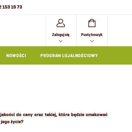
2 153 19 73
KOSZYK
Zaloguj się
Pusty koszyk
NOWOŚCI
PROGRAM LOJALNOŚCIOWY
AKCESOR
 jakości do ceny oraz takiej, która będzie smakować
 jego życie?