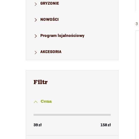
GRYZONIE
NOWOŚCI
3
Program lojalnościowy
AKCESORIA
Cena
39
zł
158
zł