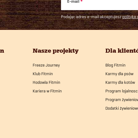
E-mail
Podając adres e-mail akceptujesz
politykę
in
Nasze projekty
Dla klien
Freeze Journey
Blog Fitmin
Klub Fitmin
Karmy dla psów
Hodowla Fitmin
Karmy dla kotów
Kariera w Fitmin
Program lojalnosc
Program żywienio
Dodatki żywieniow