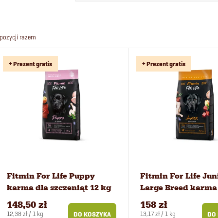
o
r
pozycji razem
t
L
+ Prezent gratis
+ Prezent gratis
o
i
w
s
a
t
n
a
i
p
Fitmin For Life Puppy
Fitmin For Life Jun
karma dla szczeniąt 12 kg
Large Breed karma
e
r
psów 12 kg
148,50 zł
158 zł
Cena
Cena
12,38 zł / 1 kg
13,17 zł / 1 kg
DO KOSZYKA
DO