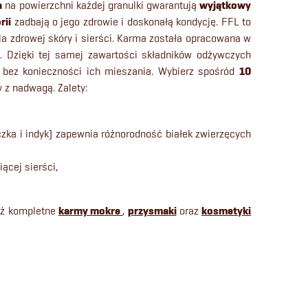
a
na powierzchni każdej granulki gwarantują
wyjątkowy
rii
zadbają o jego zdrowie i doskonałą kondycję. FFL to
 zdrowej skóry i sierści. Karma została opracowana w
. Dzięki tej samej zawartości składników odżywczych
 bez konieczności ich mieszania. Wybierz spośród
10
 z nadwagą. Zalety:
czka i indyk) zapewnia różnorodność białek zwierzęcych
iącej sierści,
eż kompletne
karmy mokre
,
przysmaki
oraz
kosmetyki