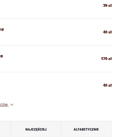
39 zł
kg
48 zł
kg
170 zł
48 zł
uktów
NAJCZĘŚCIEJ
ALFABETYCZNIE