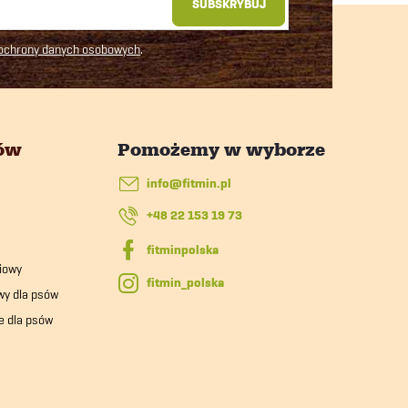
SUBSKRYBUJ
 ochrony danych osobowych
.
tów
info
@
fitmin.pl
+48 22 153 19 73
iowy
fitmin_polska
wy dla psów
e dla psów