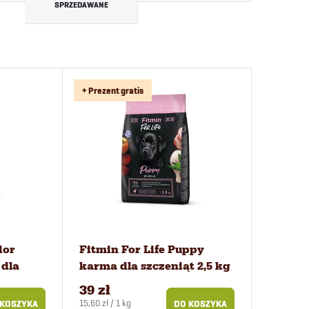
SPRZEDAWANE
+ Prezent gratis
ior
Fitmin For Life Puppy
 dla
karma dla szczeniąt 2,5 kg
39 zł
Cena
15,60 zł / 1 kg
 KOSZYKA
DO KOSZYKA