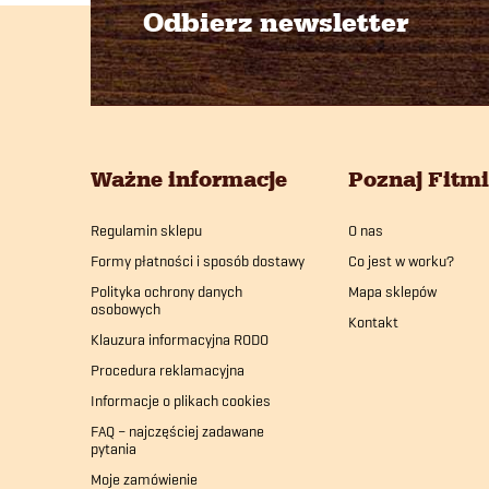
Odbierz newsletter
S
t
o
Ważne informacje
Poznaj Fitm
p
Regulamin sklepu
O nas
k
Formy płatności i sposób dostawy
Co jest w worku?
a
Polityka ochrony danych
Mapa sklepów
osobowych
Kontakt
Klauzura informacyjna RODO
Procedura reklamacyjna
Informacje o plikach cookies
FAQ – najczęściej zadawane
pytania
Moje zamówienie