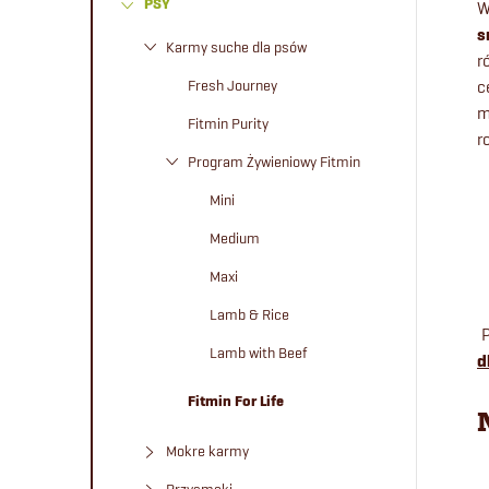
PSY
W
e
s
Karmy suche dla psów
r
k
Fresh Journey
c
m
b
Fitmin Purity
r
Program Żywieniowy Fitmin
o
Mini
c
Medium
Maxi
z
Lamb & Rice
n
Lamb with Beef
d
y
Fitmin For Life
Mokre karmy