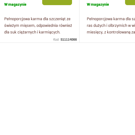
p
o
jednostkowa:
jednostkowa:
W magazynie
W magazynie
r
d
Pełnoporcjowa karma dla szczeniąt ze
Pełnoporcjowa karma dla s
świeżym mięsem, odpowiednia również
ras dużych i olbrzymich w 
dla suk ciężarnych i karmiących.
miesięcy, z kontrolowaną z
o
u
Karma dla szczeniąt wszystkich ras
energii.
Kod :
511114066
psów. Karma premium dla szczeniąt
d
k
od...
K
u
t
o
k
ó
n
t
w
t
ó
r
o
w