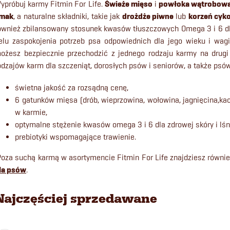
ypróbuj karmy Fitmin For Life.
Świeże mięso
i
powłoka wątrobow
mak
, a naturalne składniki, takie jak
drożdże piwne
lub
korzeń cyko
ównież zbilansowany stosunek kwasów tłuszczowych Omega 3 i 6 dla
elu zaspokojenia potrzeb psa odpowiednich dla jego wieku i wagi
ożesz bezpiecznie przechodzić z jednego rodzaju karmy na drugi
odzajów karm dla szczeniąt, dorosłych psów i seniorów, a także psów
świetna jakość za rozsądną cenę,
6 gatunków mięsa (drób, wieprzowina, wołowina, jagnięcina,ka
w karmie,
optymalne stężenie kwasów omega 3 i 6 dla zdrowej skóry i lśn
prebiotyki wspomagające trawienie.
Poza suchą karmą w asortymencie Fitmin For Life znajdziesz równi
la psów
.
Najczęściej sprzedawane