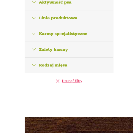
l
Aktywność psa
Linia produktowa
i
Karmy specjalistyczne
l
i
Zalety karmy
Rodzaj mięsa
Usunąć filtry