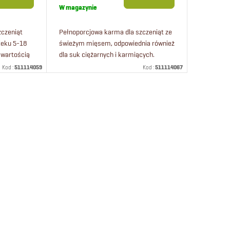
jednostkowa:
W magazynie
zczeniąt
Pełnoporcjowa karma dla szczeniąt ze
wieku 5-18
świeżym mięsem, odpowiednia również
awartością
dla suk ciężarnych i karmiących.
Karma dla szczeniąt wszystkich ras
Kod :
511114059
Kod :
511114067
psów. Karma premium dla szczeniąt
od...