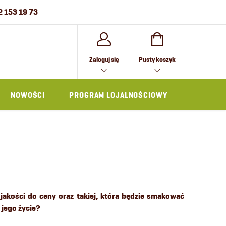
2 153 19 73
KOSZYK
Zaloguj się
Pusty koszyk
NOWOŚCI
PROGRAM LOJALNOŚCIOWY
AKCESOR
 jakości do ceny oraz takiej, która będzie smakować
 jego życie?