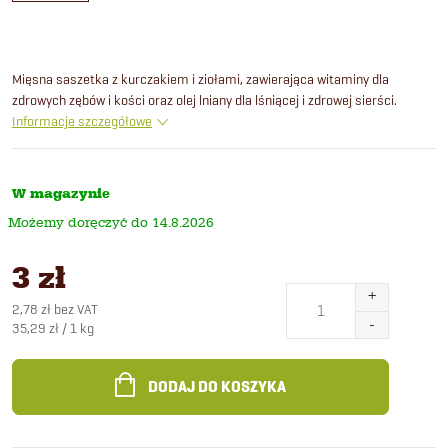
Mięsna saszetka z kurczakiem i ziołami, zawierająca witaminy dla
zdrowych zębów i kości oraz olej lniany dla lśniącej i zdrowej sierści.
Informacje szczegółowe
W magazynie
14.8.2026
3 zł
2,78 zł bez VAT
Cena
35,29 zł / 1 kg
jednostkowa:
DODAJ DO KOSZYKA