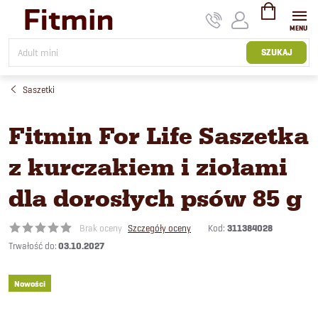
Przejść
do
treści
KOSZYK
SZUKAJ
Saszetki
Fitmin For Life Saszetka
z kurczakiem i ziołami
dla dorosłych psów 85 g
Kod:
311384028
Brak oceny
Szczegóły oceny
03.10.2027
Nowości