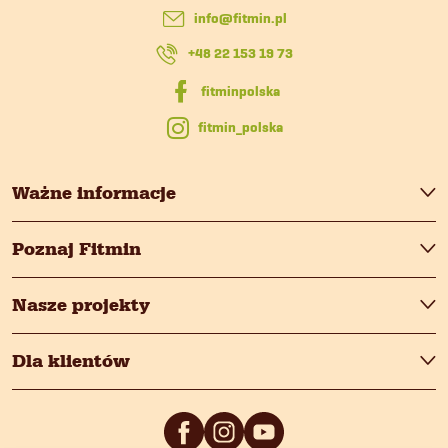
info
@
fitmin.pl
k
+48 22 153 19 73
a
fitmin_polska
Ważne informacje
Poznaj Fitmin
Nasze projekty
Dla klientów