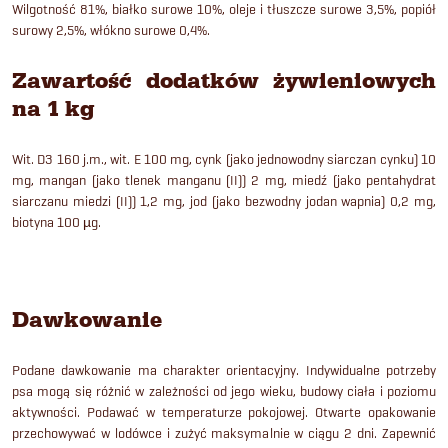
Wilgotność 81%, białko surowe 10%, oleje i tłuszcze surowe 3,5%, popiół
surowy 2,5%, włókno surowe 0,4%.
Zawartość dodatków żywieniowych
na 1 kg
Wit. D3 160 j.m., wit. E 100 mg, cynk (jako jednowodny siarczan cynku) 10
mg, mangan (jako tlenek manganu (II)) 2 mg, miedź (jako pentahydrat
siarczanu miedzi (II)) 1,2 mg, jod (jako bezwodny jodan wapnia) 0,2 mg,
biotyna 100 µg.
Dawkowanie
Podane dawkowanie ma charakter orientacyjny. Indywidualne potrzeby
psa mogą się różnić w zależności od jego wieku, budowy ciała i poziomu
aktywności. Podawać w temperaturze pokojowej. Otwarte opakowanie
przechowywać w lodówce i zużyć maksymalnie w ciągu 2 dni. Zapewnić