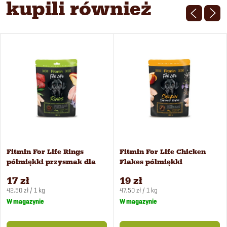
kupili również
Fitmin For Life Rings
Fitmin For Life Chicken
półmiękki przysmak dla
Flakes półmiękki
psów 400 g
przysmak dla psów 400 g
17 zł
19 zł
Cena
Cena
42,50 zł / 1 kg
47,50 zł / 1 kg
jednostkowa:
jednostkowa:
W magazynie
W magazynie