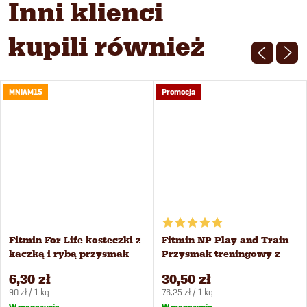
Inni klienci
kupili również
MNIAM15
Promocja
Fitmin For Life kosteczki z
Fitmin NP Play and Train
kaczką i rybą przysmak
Przysmak treningowy z
dla psów 70 g
jagnięciną i wołowiną 400
6,30 zł
30,50 zł
g
Cena
Cena
90 zł / 1 kg
76,25 zł / 1 kg
jednostkowa:
jednostkowa: