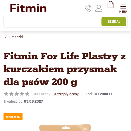
Przejść
do
treści
KOSZYK
SZUKAJ
Smaczki
Fitmin For Life Plastry z
kurczakiem przysmak
dla psów 200 g
Kod:
311294071
Brak oceny
Szczegóły oceny
03.06.2027
MNIAM15