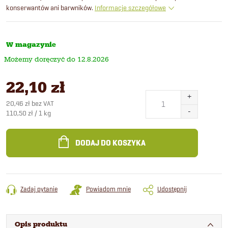
konserwantów ani barwników.
Informacje szczegółowe
W magazynie
12.8.2026
22,10 zł
20,46 zł bez VAT
Cena
110,50 zł / 1 kg
jednostkowa:
DODAJ DO KOSZYKA
Zadaj pytanie
Powiadom mnie
Udostępnij
Opis produktu