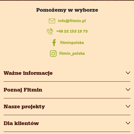
p
info
@
fitmin.pl
k
+48 22 153 19 73
a
fitmin_polska
Ważne informacje
Poznaj Fitmin
Nasze projekty
Dla klientów