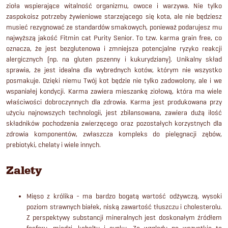
zioła wspierające witalność organizmu, owoce i warzywa. Nie tylko
zaspokoisz potrzeby żywieniowe starzejącego się kota, ale nie będziesz
musieć rezygnować ze standardów smakowych, ponieważ podarujesz mu
najwyższą jakość Fitmin cat Purity Senior. To tzw. karma grain free, co
oznacza, że jest bezglutenowa i zmniejsza potencjalne ryzyko reakcji
alergicznych (np. na gluten pszenny i kukurydziany). Unikalny skład
sprawia, że jest idealna dla wybrednych kotów, którym nie wszystko
posmakuje. Dzięki niemu Twój kot będzie nie tylko zadowolony, ale i we
wspaniałej kondycji. Karma zawiera mieszankę ziołową, która ma wiele
właściwości dobroczynnych dla zdrowia. Karma jest produkowana przy
użyciu najnowszych technologii, jest zbilansowana, zawiera dużą ilość
składników pochodzenia zwierzęcego oraz pozostałych korzystnych dla
zdrowia komponentów, zwłaszcza kompleks do pielęgnacji zębów,
prebiotyki, chelaty i wiele innych.
Zalety
Mięso z królika - ma bardzo bogatą wartość odżywczą, wysoki
poziom strawnych białek, niską zawartość tłuszczu i cholesterolu.
Z perspektywy substancji mineralnych jest doskonałym źródłem
fosforu, miedzi, kobaltu i cynku. Ze względu na wszystkie te