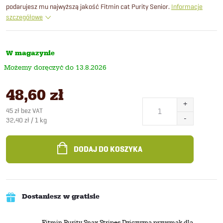
podarujesz mu najwyższą jakość Fitmin cat Purity Senior.
Informacje
szczegółowe
W magazynie
13.8.2026
48,60 zł
45 zł bez VAT
Cena
32,40 zł / 1 kg
jednostkowa:
DODAJ DO KOSZYKA
Dostaniesz w gratisie
Fitmin Purity Snax Stripes Dziczyzna przysmak dla