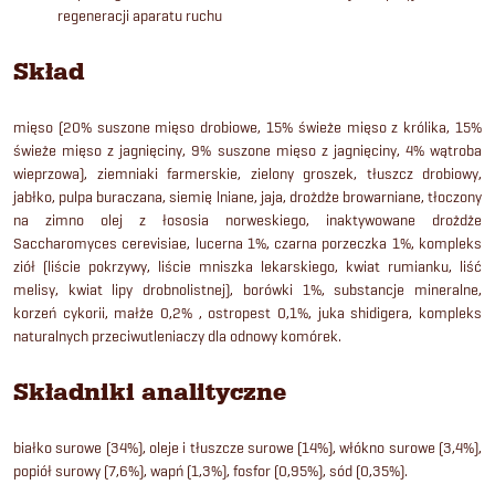
regeneracji aparatu ruchu
Skład
mięso (20% suszone mięso drobiowe, 15% świeże mięso z królika, 15%
świeże mięso z jagnięciny, 9% suszone mięso z jagnięciny, 4% wątroba
wieprzowa), ziemniaki farmerskie, zielony groszek, tłuszcz drobiowy,
jabłko, pulpa buraczana, siemię lniane, jaja, drożdże browarniane, tłoczony
na zimno olej z łososia norweskiego, inaktywowane drożdże
Saccharomyces cerevisiae, lucerna 1%, czarna porzeczka 1%, kompleks
ziół (liście pokrzywy, liście mniszka lekarskiego, kwiat rumianku, liść
melisy, kwiat lipy drobnolistnej), borówki 1%, substancje mineralne,
korzeń cykorii, małże 0,2% , ostropest 0,1%, juka shidigera, kompleks
naturalnych przeciwutleniaczy dla odnowy komórek.
Składniki analityczne
białko surowe (34%), oleje i tłuszcze surowe (14%), włókno surowe (3,4%),
popiół surowy (7,6%), wapń (1,3%), fosfor (0,95%), sód (0,35%).