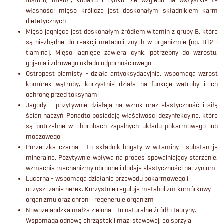
własności mięso królicze jest doskonałym składnikiem karm
dietetycznych
Mięso jagnięce jest doskonałym źródłem witamin z grupy B, które
są niezbędne do reakcji metabolicznych w organizmie (np. B12 i
tiamina). Mięso jagnięce zawiera cynk, potrzebny do wzrostu,
gojenia i zdrowego układu odpornościowego
Ostropest plamisty - działa antyoksydacyjnie, wspomaga wzrost
komórek wątroby, korzystnie działa na funkcje wątroby i ich
ochronę przed toksynami
Jagody - pozytywnie działają na wzrok oraz elastyczność i siłę
ścian naczyń. Ponadto posiadają właściwości dezynfekcyjne, które
są potrzebne w chorobach zapalnych układu pokarmowego lub
moczowego
Porzeczka czarna - to składnik bogaty w witaminy i substancje
mineralne. Pozytywnie wpływa na proces spowalniający starzenie,
wzmacnia mechanizmy obronne i dodaje elastyczności naczyniom
Lucerna - wspomaga działanie przewodu pokarmowego i
oczyszczanie nerek. Korzystnie reguluje metabolizm komórkowy
organizmu oraz chroni i regeneruje organizm
Nowozelandzka małża zielona - to naturalne źródło tauryny.
Wspomaga odnowę chrząstek i mazi stawowej, co sprzyja