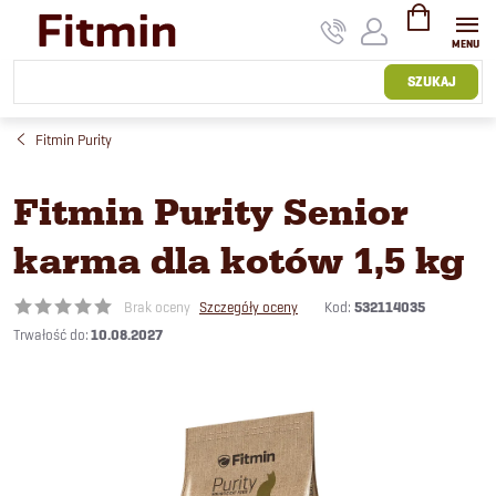
Przejść
do
treści
KOSZYK
SZUKAJ
Fitmin Purity
Fitmin Purity Senior
karma dla kotów 1,5 kg
Kod:
532114035
Brak oceny
Szczegóły oceny
10.08.2027