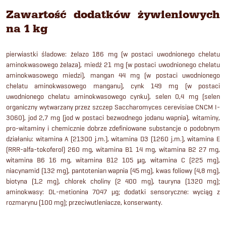
Zawartość dodatków żywieniowych
na 1 kg
pierwiastki śladowe: żelazo 186 mg (w postaci uwodnionego chelatu
aminokwasowego żelaza), miedź 21 mg (w postaci uwodnionego chelatu
aminokwasowego miedzi), mangan 44 mg (w postaci uwodnionego
chelatu aminokwasowego manganu), cynk 149 mg (w postaci
uwodnionego chelatu aminokwasowego cynku), selen 0,4 mg (selen
organiczny wytwarzany przez szczep Saccharomyces cerevisiae CNCM I-
3060), jod 2,7 mg (jod w postaci bezwodnego jodanu wapnia), witaminy,
pro-witaminy i chemicznie dobrze zdefiniowane substancje o podobnym
działaniu: witamina A (21300 j.m.), witamina D3 (1260 j.m.), witamina E
(RRR-alfa-tokoferol) 260 mg, witamina B1 14 mg, witamina B2 27 mg,
witamina B6 16 mg, witamina B12 105 µg, witamina C (225 mg),
niacynamid (132 mg), pantotenian wapnia (45 mg), kwas foliowy (4,8 mg),
biotyna (1,2 mg), chlorek choliny (2 400 mg), tauryna (1320 mg);
aminokwasy: DL-metionina 7047 μg; dodatki sensoryczne: wyciąg z
rozmarynu (100 mg); przeciwutleniacze, konserwanty.