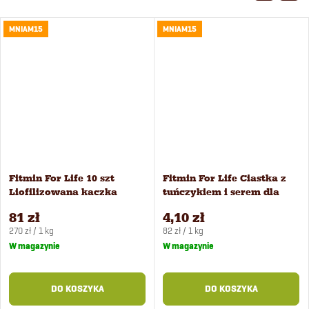
MNIAM15
MNIAM15
Fitmin For Life 10 szt
Fitmin For Life Ciastka z
Liofilizowana kaczka
tuńczykiem i serem dla
przysmak dla psów i
psów i kotów 50 g
81 zł
4,10 zł
kotów
Cena
Cena
270 zł / 1 kg
82 zł / 1 kg
jednostkowa:
jednostkowa:
W magazynie
W magazynie
DO KOSZYKA
DO KOSZYKA