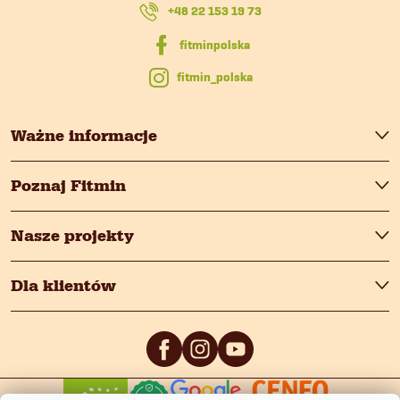
k
+48 22 153 19 73
a
fitmin_polska
Ważne informacje
Poznaj Fitmin
Nasze projekty
Dla klientów