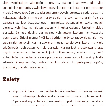
zioła wspierające witalność organizmu, owoce i warzywa. Nie tylko
zaspokoisz potrzeby żywieniowe starzejącego się kota, ale nie będziesz
musieć rezygnować ze standardów smakowych, ponieważ podarujesz mu
najwyższą jakość Fitmin cat Purity Senior. To tzw. karma grain free, co
oznacza, że jest bezglutenowa i zmniejsza potencjalne ryzyko reakcji
alergicznych (np. na gluten pszenny i kukurydziany). Unikalny skład
sprawia, że jest idealna dla wybrednych kotów, którym nie wszystko
posmakuje. Dzięki niemu Twój kot będzie nie tylko zadowolony, ale i we
wspaniałej kondycji. Karma zawiera mieszankę ziołową, która ma wiele
właściwości dobroczynnych dla zdrowia. Karma jest produkowana przy
użyciu najnowszych technologii, jest zbilansowana, zawiera dużą ilość
składników pochodzenia zwierzęcego oraz pozostałych korzystnych dla
zdrowia komponentów, zwłaszcza kompleks do pielęgnacji zębów,
prebiotyki, chelaty i wiele innych.
Zalety
Mięso z królika - ma bardzo bogatą wartość odżywczą, wysoki
poziom strawnych białek, niską zawartość tłuszczu i cholesterolu.
Z perspektywy substancji mineralnych jest doskonałym źródłem
fosforu, miedzi, kobaltu i cynku. Ze względu na wszystkie te