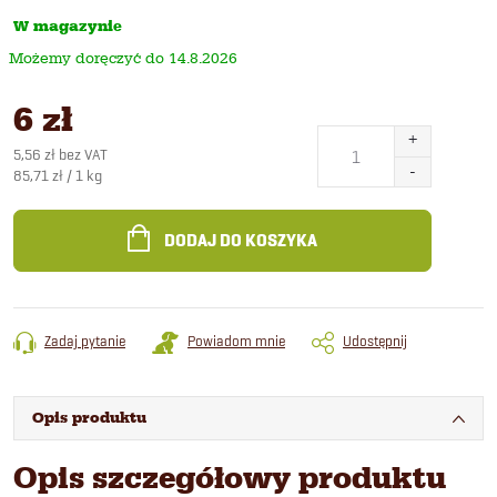
W magazynie
14.8.2026
6 zł
5,56 zł bez VAT
Cena
85,71 zł / 1 kg
jednostkowa:
DODAJ DO KOSZYKA
Zadaj pytanie
Powiadom mnie
Udostępnij
Opis produktu
Opis szczegółowy produktu