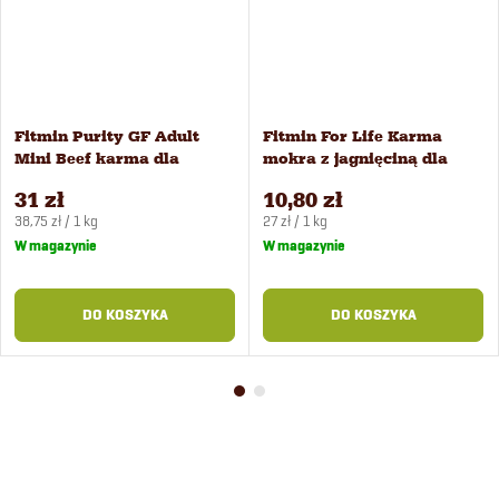
Fitmin Purity GF Adult
Fitmin For Life Karma
Mini Beef karma dla
mokra z jagnięciną dla
małych psów 0,8 kg
psów 400 g
31 zł
10,80 zł
Cena
Cena
38,75 zł / 1 kg
27 zł / 1 kg
jednostkowa:
jednostkowa:
W magazynie
W magazynie
DO KOSZYKA
DO KOSZYKA