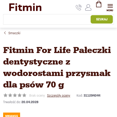
Przejść
do
treści
KOSZYK
SZUKAJ
Smaczki
Fitmin For Life Pałeczki
dentystyczne z
wodorostami przysmak
dla psów 70 g
Kod:
311294044
Brak oceny
Szczegóły oceny
20.04.2028
MNIAM15