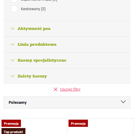
Kastrowany
2
Aktywność psa
Linia produktowa
Karmy specjalistyczne
Zalety karmy
Usunąć filtry
S
Polecamy
o
Najtańsze
L
Promocja
Promocja
Najdroższe
r
Top produkt