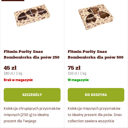
i
Najczęściej sprzedawane
t
Alfabetycznie
s
o
t
w
a
Fitmin Purity Snax
Fitmin Purity Snax
a
Bombonierka dla psów 250
Bombonierka dla psów 500
p
g
g
n
45 zł
75 zł
Cena
Cena
r
180 zł / 1 kg
150 zł / 1 kg
jednostkowa:
jednostkowa:
Brak w magazynie
W magazynie
i
o
SZCZEGÓŁY
DO KOSZYKA
e
d
Kolekcja chrupiących przysmaków
Kolekcja mięsnych przysmaków
p
mięsnych (250 g) to idealny
to idealny prezent dla psów. Snax
u
prezent dla Twojego
collection zawiera wszystkie
psa. Wszystkie smaczki są
rodzaje przysmaków Fitmin dog