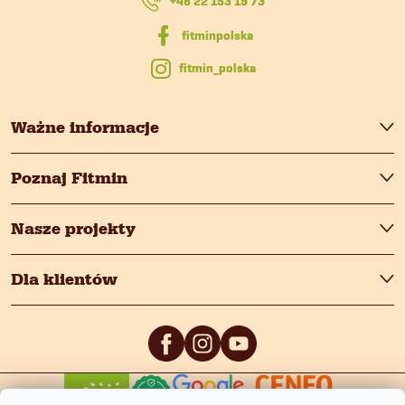
i
+48 22 153 19 73
a
s
fitmin_polska
t
y
Ważne informacje
Poznaj Fitmin
Nasze projekty
Dla klientów