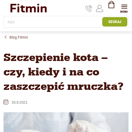
Przejść
do
treści
KOSZYK
SZUKAJ
Blog Fitmin
Szczepienie kota –
czy, kiedy i na co
zaszczepić mruczka?
30.8.2021