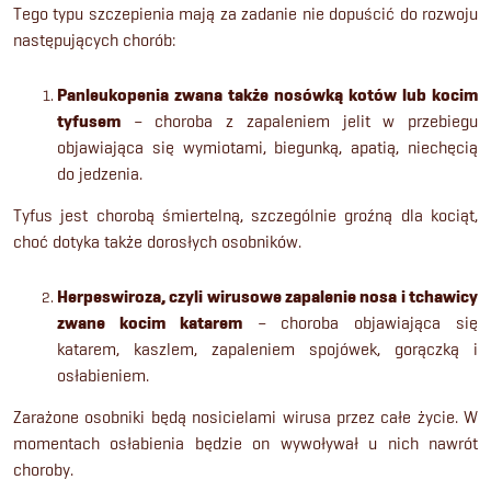
Tego typu szczepienia mają za zadanie nie dopuścić do rozwoju
następujących chorób:
Panleukopenia zwana także nosówką kotów lub kocim
tyfusem
– choroba z zapaleniem jelit w przebiegu
objawiająca się wymiotami, biegunką, apatią, niechęcią
do jedzenia.
Tyfus jest chorobą śmiertelną, szczególnie groźną dla kociąt,
choć dotyka także dorosłych osobników.
Herpeswiroza, czyli wirusowe zapalenie nosa i tchawicy
zwane kocim katarem
– choroba objawiająca się
katarem, kaszlem, zapaleniem spojówek, gorączką i
osłabieniem.
Zarażone osobniki będą nosicielami wirusa przez całe życie. W
momentach osłabienia będzie on wywoływał u nich nawrót
choroby.