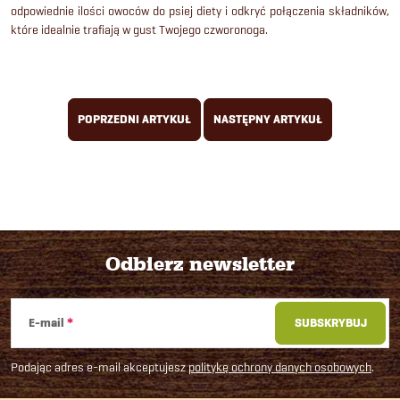
odpowiednie ilości owoców do psiej diety i odkryć połączenia składników,
które idealnie trafiają w gust Twojego czworonoga.
POPRZEDNI ARTYKUŁ
NASTĘPNY ARTYKUŁ
Odbierz newsletter
S
E-mail
SUBSKRYBUJ
t
Podając adres e-mail akceptujesz
politykę ochrony danych osobowych
.
o