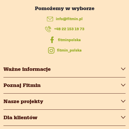
p
info
@
fitmin.pl
k
+48 22 153 19 73
a
fitmin_polska
Ważne informacje
Poznaj Fitmin
Nasze projekty
Dla klientów