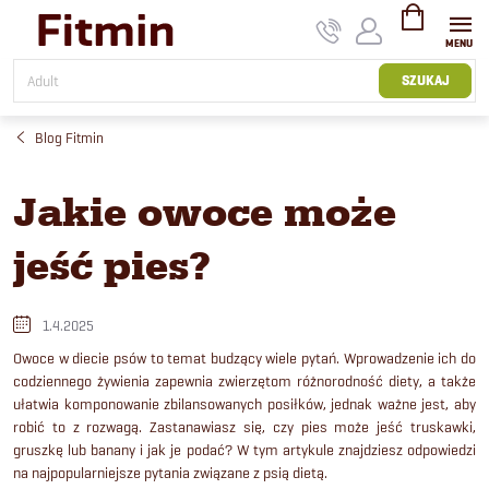
Przejść
do
treści
KOSZYK
SZUKAJ
Blog Fitmin
Jakie owoce może
jeść pies?
1.4.2025
Owoce w diecie psów to temat budzący wiele pytań. Wprowadzenie ich do
codziennego żywienia zapewnia zwierzętom różnorodność diety, a także
ułatwia komponowanie zbilansowanych posiłków, jednak ważne jest, aby
robić to z rozwagą. Zastanawiasz się, czy pies może jeść truskawki,
gruszkę lub banany i jak je podać? W tym artykule znajdziesz odpowiedzi
na najpopularniejsze pytania związane z psią dietą.