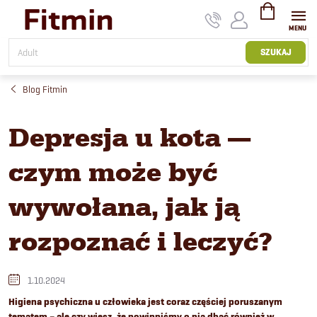
Przejść
do
treści
KOSZYK
SZUKAJ
Blog Fitmin
Depresja u kota —
czym może być
wywołana, jak ją
rozpoznać i leczyć?
1.10.2024
Higiena psychiczna u człowieka jest coraz częściej poruszanym
tematem – ale czy wiesz, że powinniśmy o nią dbać również w