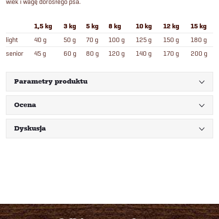
wiek i wagę dorosłego psa.
1,5 kg
3 kg
5 kg
8 kg
10 kg
12 kg
15 kg
light
40 g
50 g
70 g
100 g
125 g
150 g
180 g
senior
45 g
60 g
80 g
120 g
140 g
170 g
200 g
Parametry produktu
Ocena
Dyskusja