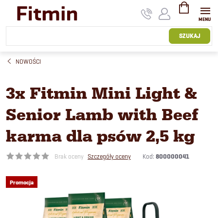
Przejść
do
treści
KOSZYK
SZUKAJ
NOWOŚCI
3x Fitmin Mini Light &
Senior Lamb with Beef
karma dla psów 2,5 kg
Kod:
800000041
Brak oceny
Szczegóły oceny
Promocja