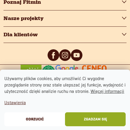
Poznaj Fitmin
Nasze projekty
Dla klientów
0
/5
0
/5
Używamy plików cookies, aby umożliwić Ci wygodne
przeglądanie strony oraz stale ulepszać jej funkcje, wydajność i
użyteczność dzięki analizie ruchu na stronie.
Więcej informacji
Ustawienia
Copyright 2026
fitmin.pl
. Wszystkie prawa zastrzeżone.
Polityka prywatności
Regulamin sklepu
Cookies
ODRZUCIĆ
ZGADZAM SIĘ
Opracował Shoptet Premium
&
BlueGhost.cz