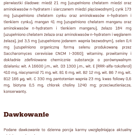
pierwiastki śladowe: miedź 21 mg (uzupełniono chelatem miedzi oraz
aminokwasów n-hydratem i siarczanem miedzi pięciowodnym), cynk 173
mg (uzupełniono chelatem cynku oraz aminokwasów n-hydratem i
tlenkiem cynku), mangan 41 mg (uzupełniono chelatem manganu oraz
aminokwasów n-hydratem i tlenkiem manganu), żelazo 184 mg
(uzupełniono chelatem żelaza oraz aminokwasów n-hydratem i węglanem
żelaza), jod 3,5 mg (uzupełniono jodanem wapnia bezwodnym), selen 0,4
mg (uzupełniono organiczną formą selenu produkowaną przez
Saccharomyces cerevisiae CNCM I-3060); witaminy, prowitaminy i
dokładnie zdefiniowane chemicznie substancje o porównywalnym
działaniu: wit. A 16600 j.m., wit. D3 1300 j.m., wit. E (RRR-alfa-tokoferol)
410 mg, niacynamid 71 mg, wit. B1 6 mg, wit. B2 12 mg, wit. B6 7 mg, wit.
B12 166 µg, wit. C 330 mg, pantotenian wapnia 23 mg, kwas foliowy 0,6
mg, biotyna 0,5 mg, chlorek choliny 1240 mg; przeciwutleniacze,
konserwanty.
Dawkowanie
Podane dawkowanie to dzienna porcja karmy uwzględniająca aktualny