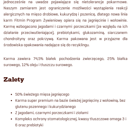
jednocześnie na uwadze pojawiające się nietolerancje pokarmowe.
Naszym zamiarem jest ograniczenie możliwości wystąpienia reakcji
alergicznych na mięso drobiowe, kukurydzę i pszenicę, dlatego nowa linia
karm Fitmin Program Żywieniowy opiera się na jagnięcinie i wołowinie.
Karmę wzbogacono jagodami i czarnymi porzeczkami (ze względu na ich
działanie przeciwutleniające), prebiotykami, glukozaminą, siarczanem
chondroityny oraz pokrzywą. Karma pakowana jest w przyjazne dla
środowiska opakowania nadające się do recyklingu.
Karma zawiera 74,5% białek pochodzenia zwierzęcego, 25% białka
surowego, 12% oleju i tłuszczu surowego.
Zalety
50% świeżego mięsa jagnięcego
Karma super premium na bazie świeżej jagnięciny z wołowiną, bez
glutenu pszennego i kukurydzianego
Z jagodami, czarnymi porzeczkami i ziołami
Kompleks ochrony stomatologicznej, kwasy tłuszczowe omega 3 i
6 oraz prebiotyki