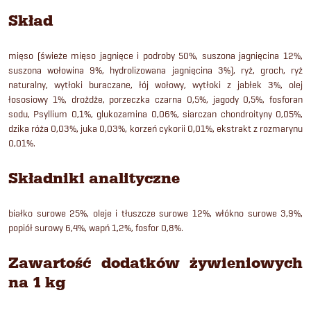
Skład
mięso (świeże mięso jagnięce i podroby 50%, suszona jagnięcina 12%,
suszona wołowina 9%, hydrolizowana jagnięcina 3%), ryż, groch, ryż
naturalny, wytłoki buraczane, łój wołowy, wytłoki z jabłek 3%, olej
łososiowy 1%, drożdże, porzeczka czarna 0,5%, jagody 0,5%, fosforan
sodu, Psyllium 0,1%, glukozamina 0,06%, siarczan chondroityny 0,05%,
dzika róża 0,03%, juka 0,03%, korzeń cykorii 0,01%, ekstrakt z rozmarynu
0,01%.
Składniki analityczne
białko surowe 25%, oleje i tłuszcze surowe 12%, włókno surowe 3,9%,
popiół surowy 6,4%, wapń 1,2%, fosfor 0,8%.
Zawartość dodatków żywieniowych
na 1 kg