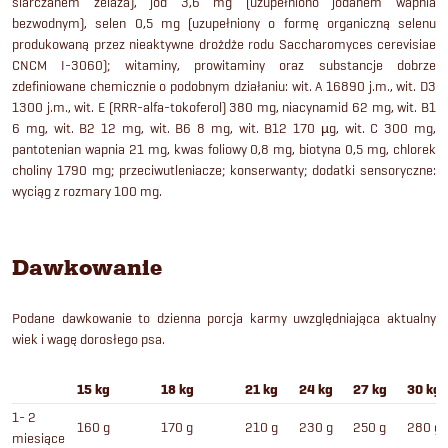
siarczanem żelaza), jod 3,6 mg (uzupełniono jodanem wapnia
bezwodnym), selen 0,5 mg (uzupełniony o formę organiczną selenu
produkowaną przez nieaktywne drożdże rodu Saccharomyces cerevisiae
CNCM I-3060); witaminy, prowitaminy oraz substancje dobrze
zdefiniowane chemicznie o podobnym działaniu: wit. A 16890 j.m., wit. D3
1300 j.m., wit. E (RRR-alfa-tokoferol) 380 mg, niacynamid 62 mg, wit. B1
6 mg, wit. B2 12 mg, wit. B6 8 mg, wit. B12 170 µg, wit. C 300 mg,
pantotenian wapnia 21 mg, kwas foliowy 0,8 mg, biotyna 0,5 mg, chlorek
choliny 1790 mg; przeciwutleniacze; konserwanty; dodatki sensoryczne:
wyciąg z rozmary 100 mg.
Dawkowanie
Podane dawkowanie to dzienna porcja karmy uwzględniająca aktualny
wiek i wagę dorosłego psa.
15 kg
18 kg
21 kg
24 kg
27 kg
30 kg
1- 2
160 g
170 g
210 g
230 g
250 g
280 g
miesiące