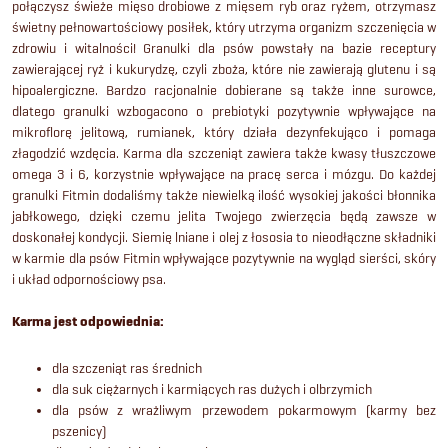
połączysz świeże mięso drobiowe z mięsem ryb oraz ryżem, otrzymasz
świetny pełnowartościowy posiłek, który utrzyma organizm szczenięcia w
zdrowiu i witalności! Granulki dla psów powstały na bazie receptury
zawierającej ryż i kukurydzę, czyli zboża, które nie zawierają glutenu i są
hipoalergiczne. Bardzo racjonalnie dobierane są także inne surowce,
dlatego granulki wzbogacono o prebiotyki pozytywnie wpływające na
mikroflorę jelitową, rumianek, który działa dezynfekująco i pomaga
złagodzić wzdęcia. Karma dla szczeniąt zawiera także kwasy tłuszczowe
omega 3 i 6, korzystnie wpływające na pracę serca i mózgu. Do każdej
granulki Fitmin dodaliśmy także niewielką ilość wysokiej jakości błonnika
jabłkowego, dzięki czemu jelita Twojego zwierzęcia będą zawsze w
doskonałej kondycji. Siemię lniane i olej z łososia to nieodłączne składniki
w karmie dla psów Fitmin wpływające pozytywnie na wygląd sierści, skóry
i układ odpornościowy psa.
Karma jest odpowiednia:
dla szczeniąt ras średnich
dla suk ciężarnych i karmiących ras dużych i olbrzymich
dla psów z wrażliwym przewodem pokarmowym (karmy bez
pszenicy)