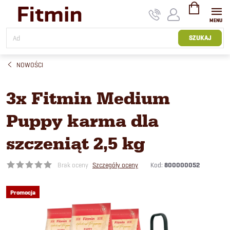
Przejść
do
treści
KOSZYK
SZUKAJ
NOWOŚCI
3x Fitmin Medium
Puppy karma dla
szczeniąt 2,5 kg
Kod:
800000052
Brak oceny
Szczegóły oceny
Promocja