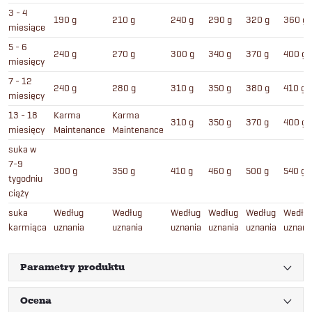
3 - 4
190 g
210 g
240 g
290 g
320 g
360 g
miesiące
5 - 6
240 g
270 g
300 g
340 g
370 g
400 g
miesięcy
7 - 12
240 g
280 g
310 g
350 g
380 g
410 g
miesięcy
13 - 18
Karma
Karma
310 g
350 g
370 g
400 g
miesięcy
Maintenance
Maintenance
suka w
7-9
300 g
350 g
410 g
460 g
500 g
540 g
tygodniu
ciąży
suka
Według
Według
Według
Według
Według
Wedłu
karmiąca
uznania
uznania
uznania
uznania
uznania
uznani
Parametry produktu
Ocena