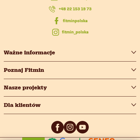
k
+48 22 153 19 73
a
fitmin_polska
Ważne informacje
Poznaj Fitmin
Nasze projekty
Dla klientów