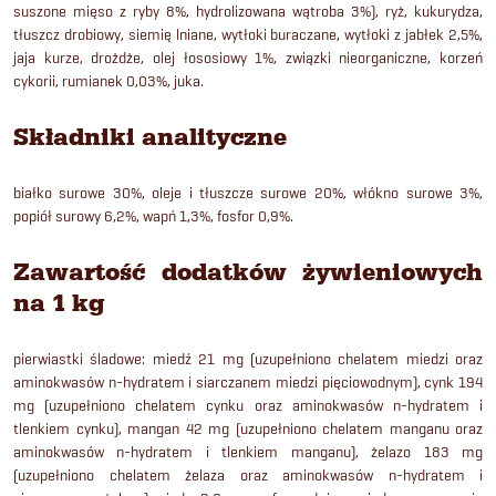
suszone mięso z ryby 8%, hydrolizowana wątroba 3%), ryż, kukurydza,
tłuszcz drobiowy, siemię lniane, wytłoki buraczane, wytłoki z jabłek 2,5%,
jaja kurze, drożdże, olej łososiowy 1%, związki nieorganiczne, korzeń
cykorii, rumianek 0,03%, juka.
Składniki analityczne
białko surowe 30%, oleje i tłuszcze surowe 20%, włókno surowe 3%,
popiół surowy 6,2%, wapń 1,3%, fosfor 0,9%.
Zawartość dodatków żywieniowych
na 1 kg
pierwiastki śladowe: miedź 21 mg (uzupełniono chelatem miedzi oraz
aminokwasów n-hydratem i siarczanem miedzi pięciowodnym), cynk 194
mg (uzupełniono chelatem cynku oraz aminokwasów n-hydratem i
tlenkiem cynku), mangan 42 mg (uzupełniono chelatem manganu oraz
aminokwasów n-hydratem i tlenkiem manganu), żelazo 183 mg
(uzupełniono chelatem żelaza oraz aminokwasów n-hydratem i