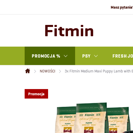
Przejść
do
treści
PROMOCJA %
PSY
FRESH J
NOWOŚCI
3x Fitmin Medium Maxi Puppy Lamb with B
Home
Promocja