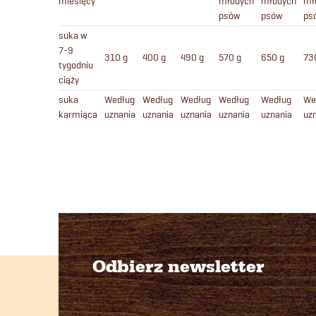
miesięcy
młodych
młodych
mł
psów
psów
ps
suka w
7-9
310 g
400 g
490 g
570 g
650 g
73
tygodniu
ciąży
suka
Według
Według
Według
Według
Według
We
karmiąca
uznania
uznania
uznania
uznania
uznania
uz
Odbierz newsletter
S
t