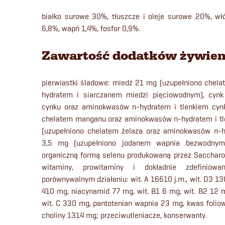
białko surowe 30%, tłuszcze i oleje surowe 20%, wł
6,8%, wapń 1,4%, fosfor 0,9%.
Zawartość dodatków żywien
pierwiastki śladowe: miedź 21 mg (uzupełniono chel
hydratem i siarczanem miedzi pięciowodnym), cyn
cynku oraz aminokwasów n-hydratem i tlenkiem cyn
chelatem manganu oraz aminokwasów n-hydratem i tl
(uzupełniono chelatem żelaza oraz aminokwasów n-h
3,5 mg (uzupełniono jodanem wapnia bezwodnym)
organiczną formą selenu produkowaną przez Sacchar
witaminy, prowitaminy i dokładnie zdefiniow
porównywalnym działaniu: wit. A 16610 j.m., wit. D3 130
410 mg, niacynamid 77 mg, wit. B1 6 mg, wit. B2 12 m
wit. C 330 mg, pantotenian wapnia 23 mg, kwas foliow
choliny 1314 mg; przeciwutleniacze, konserwanty.