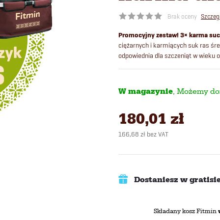
Brak oceny
Szczeg
Promocyjny zestaw! 3× karma suc
ciężarnych i karmiących suk ras śred
odpowiednia dla szczeniąt w wieku o
W magazynie
180,01 zł
166,68 zł bez VAT
Cena
jednostkowa:
Dostaniesz w gratisi
Składany kosz Fitmin