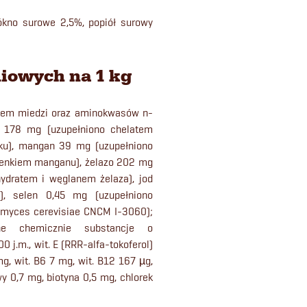
ókno surowe 2,5%, popiół surowy
iowych na 1 kg
atem miedzi oraz aminokwasów n-
k 178 mg (uzupełniono chelatem
ku), mangan 39 mg (uzupełniono
enkiem manganu), żelazo 202 mg
ydratem i węglanem żelaza), jod
, selen 0,45 mg (uzupełniono
omyces cerevisiae CNCM I-3060);
ane chemicznie substancje o
0 j.m., wit. E (RRR-alfa-tokoferol)
g, wit. B6 7 mg, wit. B12 167 µg,
y 0,7 mg, biotyna 0,5 mg, chlorek