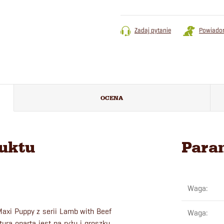
Zadaj pytanie
Powiado
OCENA
duktu
Para
Waga
:
xi Puppy z serii Lamb with Beef
Waga
:
ra oparta jest na ryżu i groszku.