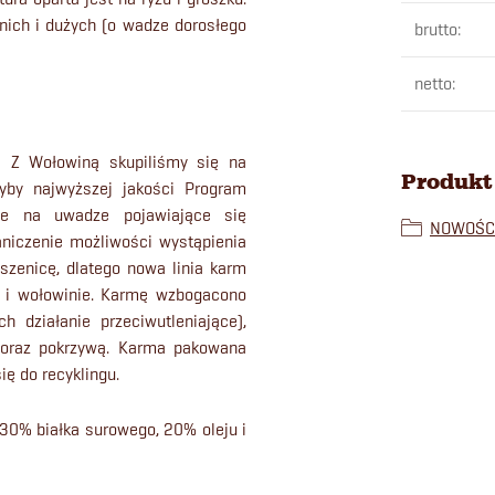
nich i dużych (o wadze dorosłego
brutto
:
netto
:
a Z Wołowiną skupiliśmy się na
Produkt 
łyby najwyższej jakości Program
ie na uwadze pojawiające się
NOWOŚC
niczenie możliwości wystąpienia
pszenicę, dlatego nowa linia karm
e i wołowinie. Karmę wzbogacono
 działanie przeciwutleniające),
y oraz pokrzywą. Karma pakowana
ę do recyklingu.
30% białka surowego, 20% oleju i