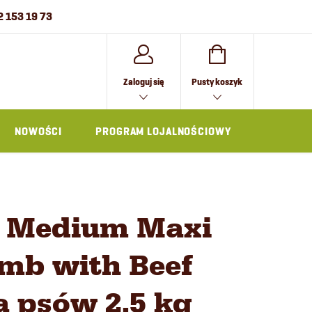
2 153 19 73
KOSZYK
Zaloguj się
Pusty koszyk
NOWOŚCI
PROGRAM LOJALNOŚCIOWY
AKCESOR
n Medium Maxi
mb with Beef
 psów 2,5 kg