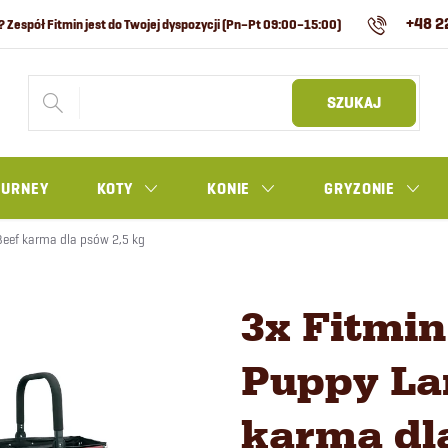
+48 2
SZUKAJ
OURNEY
KOTY
KONIE
GRYZONIE
eef karma dla psów 2,5 kg
3x Fitmi
Puppy La
karma dla