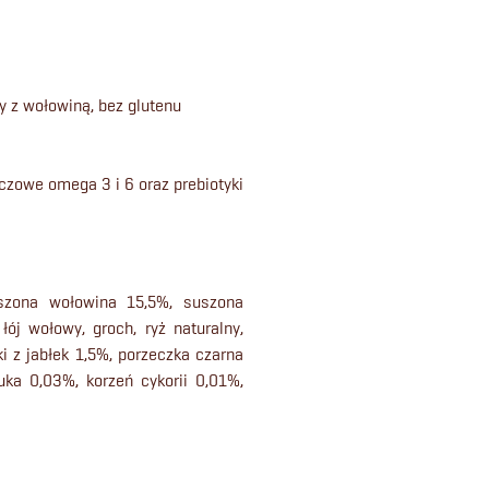
y z wołowiną, bez glutenu
czowe omega 3 i 6 oraz prebiotyki
szona wołowina 15,5%, suszona
łój wołowy, groch, ryż naturalny,
ki z jabłek 1,5%, porzeczka czarna
uka 0,03%, korzeń cykorii 0,01%,