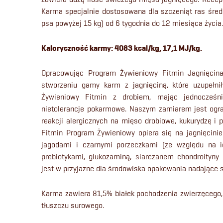
Karma specjalnie dostosowana dla szczeniąt ras śred
psa powyżej 15 kg) od 6 tygodnia do 12 miesiąca życia.
Kaloryczność karmy: 4083 kcal/kg, 17,1 MJ/kg.
Opracowując Program Żywieniowy Fitmin Jagnięcin
stworzeniu gamy karm z jagnięciną, które uzupełni
Żywieniowy Fitmin z drobiem, mając jednocześn
nietolerancje pokarmowe. Naszym zamiarem jest ogra
reakcji alergicznych na mięso drobiowe, kukurydzę i 
Fitmin Program Żywieniowy opiera się na jagnięcini
jagodami i czarnymi porzeczkami (ze względu na ich
prebiotykami, glukozaminą, siarczanem chondroityn
jest w przyjazne dla środowiska opakowania nadające si
Karma zawiera 81,5% białek pochodzenia zwierzęcego,
tłuszczu surowego.