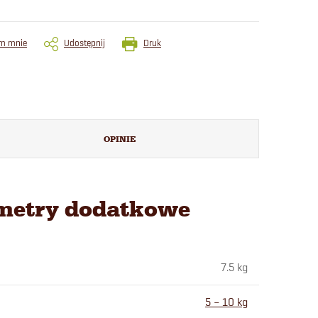
m mnie
Udostępnij
Druk
OPINIE
metry dodatkowe
7.5 kg
5 – 10 kg