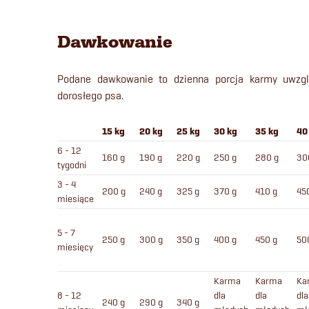
Dawkowanie
Podane dawkowanie to dzienna porcja karmy uwzgl
dorosłego psa.
15 kg
20 kg
25 kg
30 kg
35 kg
40
6 - 12
160 g
190 g
220 g
250 g
280 g
30
tygodni
3 - 4
200 g
240 g
325 g
370 g
410 g
45
miesiące
5 - 7
250 g
300 g
350 g
400 g
450 g
50
miesięcy
Karma
Karma
Ka
8 - 12
dla
dla
dla
240 g
290 g
340 g